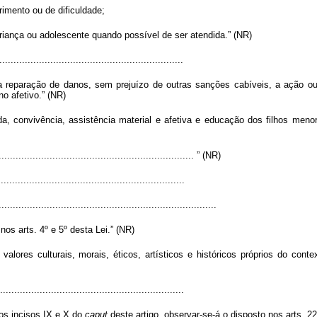
rimento ou de dificuldade;
criança ou adolescente quando possível de ser atendida.” (NR)
................................................................
ta a reparação de danos, sem prejuízo de outras sanções cabíveis, a ação o
o afetivo.” (NR)
a, convivência, assistência material e afetiva e educação dos filhos meno
...................................................................... ” (NR)
................................................................
.............................................................................
os arts. 4º e 5º desta Lei.” (NR)
valores culturais, morais, éticos, artísticos e históricos próprios do cont
................................................................
os incisos IX e X do
caput
deste artigo, observar-se-á o disposto nos arts. 22