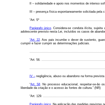
II – solidariedade e apoio nos momentos de intenso sof
III – presença física espontaneamente solicitada pela 
“Art. 5º ......................................................................
Parágrafo único
. Considera-se conduta ilícita, sujei
adolescente previsto nesta Lei, incluídos os casos de abandon
“Art. 22
. Aos pais incumbe o dever de sustento, guard
cumprir e fazer cumprir as determinações judiciais.
...............................................................................
“Art. 56. .....................................................................
................................................................................
IV –
negligência, abuso ou abandono na forma prevista n
“
Art. 58
. No processo educacional, respeitar-se-ão os 
liberdade da criação e o acesso às fontes de cultura.” (NR)
“Art. 129. ...................................................................
Parágrafo único
. Na aplicação das medidas previstas n