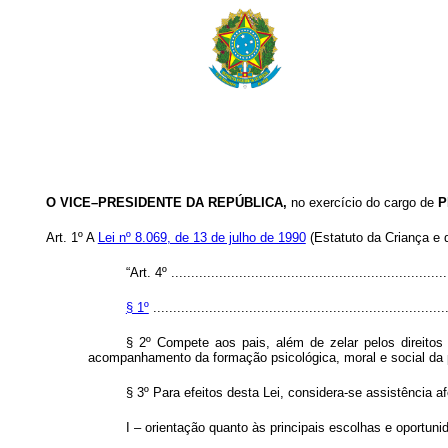
O VICE–PRESIDENTE DA REPÚBLICA,
no exercício do cargo de
P
Art. 1º
A
Lei nº 8.069, de 13 de julho de 1990
(Estatuto da Criança e 
“Art. 4º ......................................................................
§ 1º
..........................................................................
§ 2º Compete aos pais, além de zelar pelos direitos d
acompanhamento da formação psicológica, moral e social da
§ 3º Para efeitos desta Lei, considera-se assistência af
I – orientação quanto às principais escolhas e oportunid