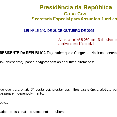
Presidência da República
Casa Civil
Secretaria Especial para Assuntos Jurídic
LEI Nº 15.240, DE 28 DE OUTUBRO DE 2025
Altera a Lei nº 8.069, de 13 de julho 
afetivo como ilícito civil.
RESIDENTE DA REPÚBLICA
Faço saber que o Congresso Nacional decreta 
do Adolescente), passa a vigorar com as seguintes alterações:
................................................................
.................................................................
e que trata o art. 3º desta Lei, prestar aos filhos assistência afetiva, p
 pessoa em desenvolvimento.
etiva:
ades profissionais, educacionais e culturais;