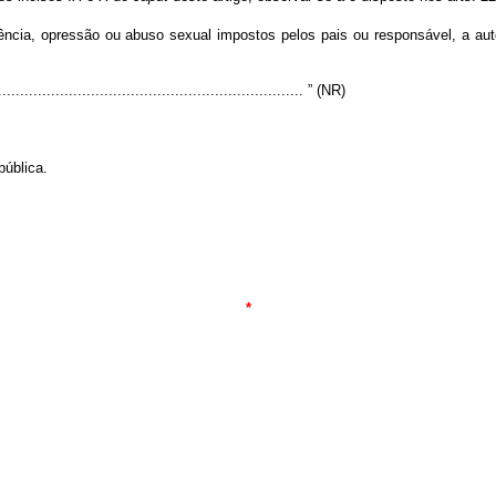
gência, opressão ou abuso sexual impostos pelos pais ou responsável, a aut
...................................................................... ” (NR)
pública.
*