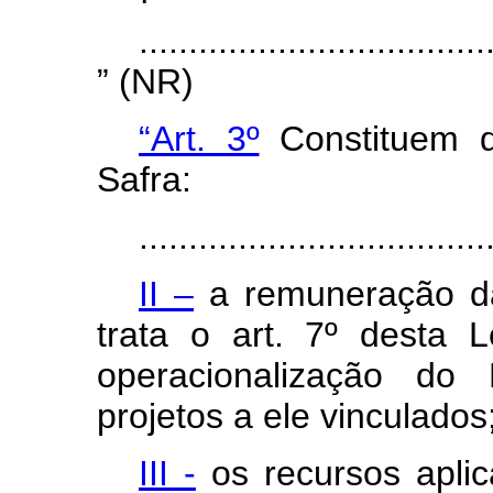
...................................
” (NR)
“Art. 3º
Constituem d
Safra:
...................................
II –
a remuneração da 
trata o art. 7º desta 
operacionalização do
projetos a ele vinculados
III -
os recursos apli