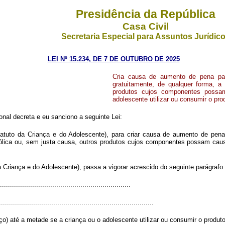
Presidência da República
Casa Civil
Secretaria Especial para Assuntos Jurídic
LEI Nº 15.234, DE 7 DE OUTUBRO DE 2025
Cria causa de aumento de pena para 
gratuitamente, de qualquer forma, a
produtos cujos componentes possam
adolescente utilizar ou consumir o pro
al decreta e eu sanciono a seguinte Lei:
atuto da Criança e do Adolescente), para criar causa de aumento de pena pa
coólica ou, sem justa causa, outros produtos cujos componentes possam caus
 Criança e do Adolescente), passa a vigorar acrescido do seguinte parágrafo 
................................................................
.............................................................................
o) até a metade se a criança ou o adolescente utilizar ou consumir o produto