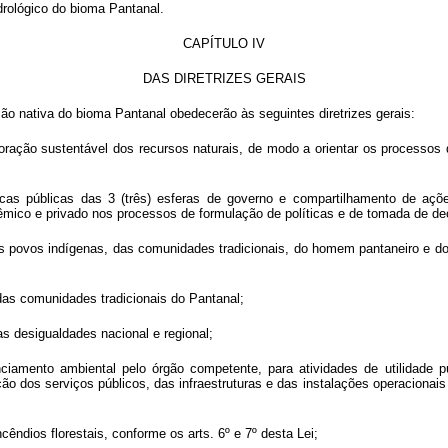
drológico do bioma Pantanal.
CAPÍTULO IV
DAS DIRETRIZES GERAIS
o nativa do bioma Pantanal obedecerão às seguintes diretrizes gerais:
oração sustentável dos recursos naturais, de modo a orientar os processos d
ticas públicas das 3 (três) esferas de governo e compartilhamento de açõ
dêmico e privado nos processos de formulação de políticas e de tomada de de
s povos indígenas, das comunidades tradicionais, do homem pantaneiro e do 
 das comunidades tradicionais do Pantanal;
as desigualdades nacional e regional;
enciamento ambiental pelo órgão competente, para atividades de utilidade
ção dos serviços públicos, das infraestruturas e das instalações operaciona
ndios florestais, conforme os arts. 6º e 7º desta Lei;