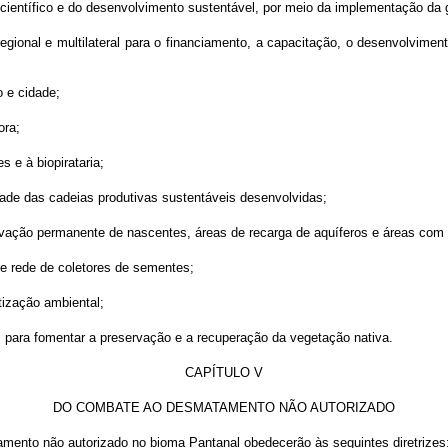
entífico e do desenvolvimento sustentável, por meio da implementação da g
egional e multilateral para o financiamento, a capacitação, o desenvolvime
o e cidade;
ora;
 e à biopirataria;
idade das cadeias produtivas sustentáveis desenvolvidas;
vação permanente de nascentes, áreas de recarga de aquíferos e áreas com 
de rede de coletores de sementes;
ização ambiental;
 para fomentar a preservação e a recuperação da vegetação nativa.
CAPÍTULO V
DO COMBATE AO DESMATAMENTO NÃO AUTORIZADO
amento não autorizado no bioma Pantanal obedecerão às seguintes diretrizes