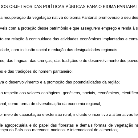
DOS OBJETIVOS DAS POLÍTICAS PÚBLICAS PARA O BIOMA PANTANA
 e a recuperação da vegetação nativa do bioma Pantanal promoverão o seu des
tíveis com a proteção desse patrimônio e que assegurem emprego e renda à 
rfeito em relação à continuidade das atividades econômicas implantadas e con
edade, com inclusão social e redução das desigualdades regionais;
mes, das línguas, das crenças, das tradições e do desenvolvimento dos povo
es e das tradições do homem pantaneiro;
ara o desenvolvimento e a promoção das potencialidades da região;
o respeito aos valores ecológicos, genéticos, sociais, econômicos, científicos
anal, como forma de diversificação da economia regional;
meio de capacitação e extensão rural, incluído o incentivo a alternativas t
ade agropecuária e do papel das florestas e demais formas de vegetação n
esença do País nos mercados nacional e internacional de alimentos;