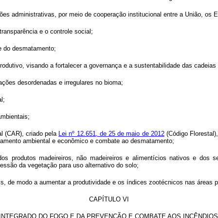
ções administrativas, por meio de cooperação institucional entre a União, os 
transparência e o controle social;
ole do desmatamento;
rodutivo, visando a fortalecer a governança e a sustentabilidade das cadeias 
pações desordenadas e irregulares no bioma;
l;
ambientais;
al (CAR), criado pela
Lei nº 12.651, de 25 de maio de 2012
(Código Florestal)
nejamento ambiental e econômico e combate ao desmatamento;
dos produtos madeireiros, não madeireiros e alimentícios nativos e dos s
ressão da vegetação para uso alternativo do solo;
eis, de modo a aumentar a produtividade e os índices zootécnicos nas áreas 
CAPÍTULO VI
INTEGRADO DO FOGO E DA PREVENÇÃO E COMBATE AOS INCÊNDIOS