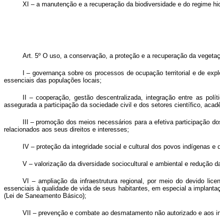
XI – a manutenção e a recuperação da biodiversidade e do regime hi
Art. 5º
O uso, a conservação, a proteção e a recuperação da vegetaçã
I – governança sobre os processos de ocupação territorial e de expl
essenciais das populações locais;
II – cooperação, gestão descentralizada, integração entre as polí
assegurada a participação da sociedade civil e dos setores científico, aca
III – promoção dos meios necessários para a efetiva participação do
relacionados aos seus direitos e interesses;
IV – proteção da integridade social e cultural dos povos indígenas e
V – valorização da diversidade sociocultural e ambiental e redução d
VI – ampliação da infraestrutura regional, por meio do devido lic
essenciais à qualidade de vida de seus habitantes, em especial a implanta
(Lei de Saneamento Básico);
VII – prevenção e combate ao desmatamento não autorizado e aos incê