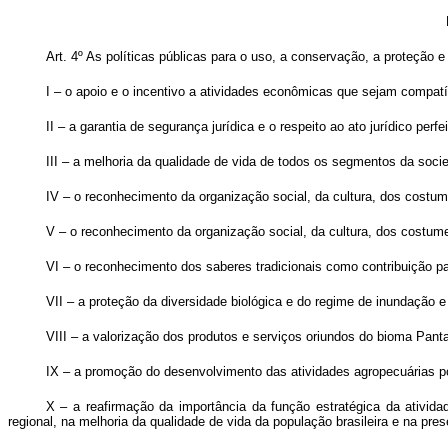
Art. 4º
As políticas públicas para o uso, a conservação, a proteção
I – o apoio e o incentivo a atividades econômicas que sejam compa
II – a garantia de segurança jurídica e o respeito ao ato jurídico pe
III – a melhoria da qualidade de vida de todos os segmentos da soci
IV – o reconhecimento da organização social, da cultura, dos costu
V – o reconhecimento da organização social, da cultura, dos costum
VI – o reconhecimento dos saberes tradicionais como contribuição p
VII – a proteção da diversidade biológica e do regime de inundação e 
VIII – a valorização dos produtos e serviços oriundos do bioma Pant
IX – a promoção do desenvolvimento das atividades agropecuárias por 
X – a reafirmação da importância da função estratégica da ativid
regional, na melhoria da qualidade de vida da população brasileira e na pr