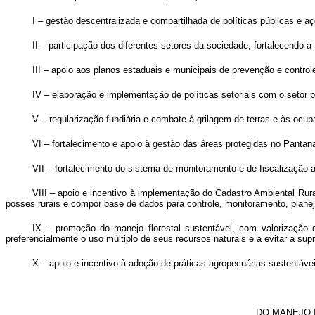
I – gestão descentralizada e compartilhada de políticas públicas e a
II – participação dos diferentes setores da sociedade, fortalecendo a 
III – apoio aos planos estaduais e municipais de prevenção e contr
IV – elaboração e implementação de políticas setoriais com o setor p
V – regularização fundiária e combate à grilagem de terras e às ocu
VI – fortalecimento e apoio à gestão das áreas protegidas no Pantana
VII – fortalecimento do sistema de monitoramento e de fiscalização 
VIII – apoio e incentivo à implementação do Cadastro Ambiental Rur
posses rurais e compor base de dados para controle, monitoramento, pla
IX – promoção do manejo florestal sustentável, com valorização 
preferencialmente o uso múltiplo de seus recursos naturais e a evitar a sup
X – apoio e incentivo à adoção de práticas agropecuárias sustentáv
DO MANEJO 