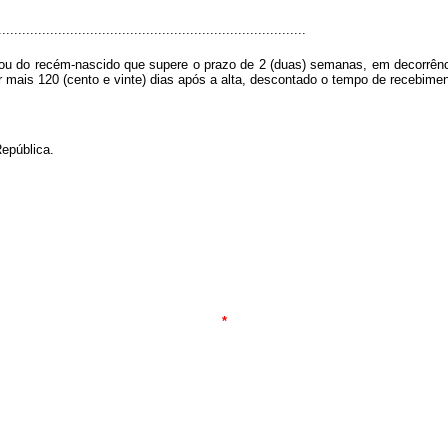
.............................................................................
 ou do recém-nascido que supere o prazo de 2 (duas) semanas, em decorrênci
 mais 120 (cento e vinte) dias após a alta, descontado o tempo de recebiment
epública.
*