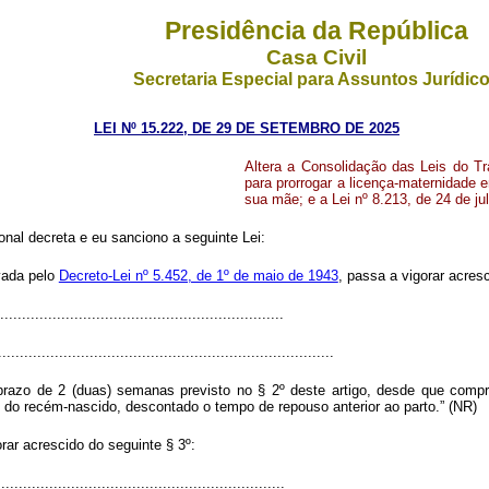
Presidência da República
Casa Civil
Secretaria Especial para Assuntos Jurídic
LEI Nº 15.222, DE 29 DE SETEMBRO DE 2025
Altera a Consolidação das Leis do Tr
para prorrogar a licença-maternidade e
sua mãe; e a Lei nº 8.213, de 24 de ju
al decreta e eu sanciono a seguinte Lei:
vada pelo
Decreto-Lei nº 5.452, de 1º de maio de 1943
, passa a vigorar acresc
................................................................
.............................................................................
razo de 2 (duas) semanas previsto no § 2º deste artigo, desde que compr
e do recém-nascido, descontado o tempo de repouso anterior ao parto.” (NR)
orar acrescido do seguinte § 3º:
................................................................