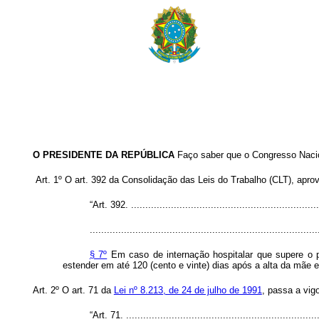
O PRESIDENTE DA REPÚBLICA
Faço saber que o Congresso Nacion
Art. 1º
O art. 392 da Consolidação das Leis do Trabalho (CLT), apro
“Art. 392. ...................................................................
................................................................................
§ 7º
Em caso de internação hospitalar que supere o p
estender em até 120 (cento e vinte) dias após a alta da mãe 
Art. 2º O art. 71 da
Lei nº 8.213, de 24 de julho de 1991
, passa a vig
“Art. 71. .....................................................................