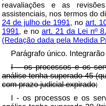
reavaliações e as revisões
assistenciais, nos termos do 
24 de julho de 1991
, no
art. 1
1991
, e no
art. 21 da Lei nº
(Redação dada pela Medida Pro
Parágrafo único. Integrar
I – os processos e os serv
análise tenha superado 45 (qu
com prazo judicial expirado;
I - os processos e os serv