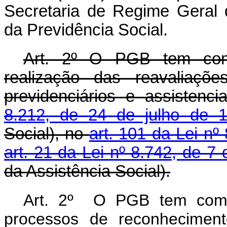
Secretaria de Regime Geral d
da Previdência Social.
Art. 2º O PGB tem como o
realização das reavaliaçõ
previdenciários e assistenc
8.212, de 24 de julho de 
Social), no
art. 101 da Lei nº
art. 21 da Lei nº 8.742, de 
da Assistência Social).
Art. 2º O PGB tem como o
processos de reconhecimento