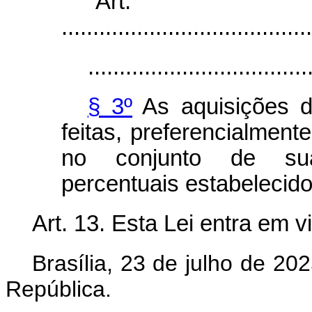
“Ar
........................................
...................................
§ 3º
As aquisições de
feitas, preferencialment
no conjunto de sua
percentuais estabelecid
Art. 13.
Esta Lei entra em v
Brasília, 23 de julho de 2
República.