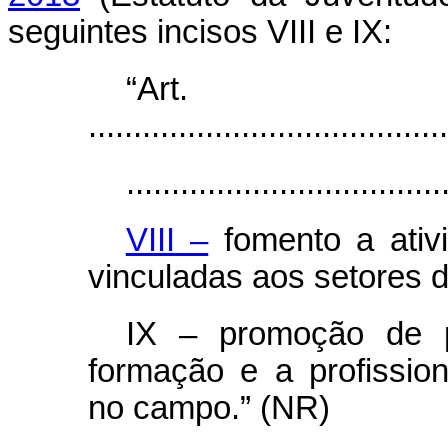
seguintes incisos VIII e IX:
“Ar
........................................
...................................
VIII –
fomento a ativ
vinculadas aos setores d
IX – promoção de 
formação e a profission
no campo.” (NR)