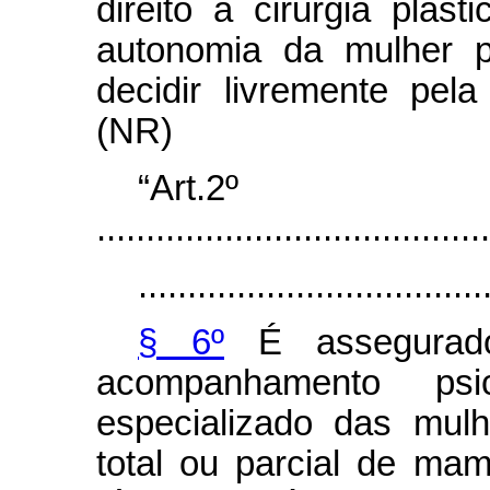
direito a cirurgia plást
autonomia da mulher p
decidir livremente pel
(NR)
“Art.2º
........................................
...................................
§ 6º
É assegurado
acompanhamento psico
especializado das mul
total ou parcial de mam