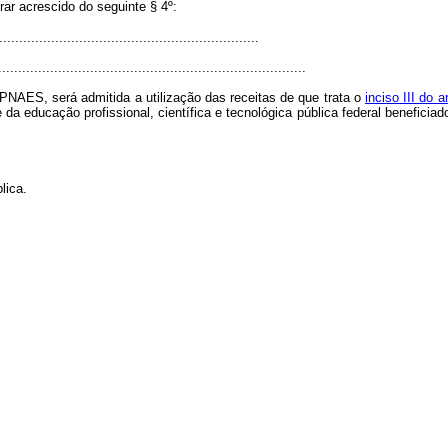
rar acrescido do seguinte § 4º:
................................................................
.............................................................................
AES, será admitida a utilização das receitas de que trata o
inciso III do 
da educação profissional, científica e tecnológica pública federal beneficia
lica.