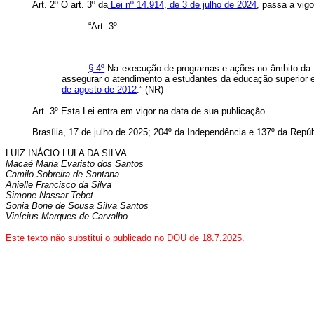
Art. 2º O art. 3º da
Lei nº 14.914, de 3 de julho de 2024
, passa a vigo
“Art. 3º ......................................................................
................................................................................
§ 4º
Na execução de programas e ações no âmbito da PN
assegurar o atendimento a estudantes da educação superior e 
de agosto de 2012
.” (NR)
Art. 3º Esta Lei entra em vigor na data de sua publicação.
Brasília, 17 de julho de 2025; 204º da Independência e 137º da Repúb
LUIZ INÁCIO LULA DA SILVA
Macaé Maria Evaristo dos Santos
Camilo Sobreira de Santana
Anielle Francisco da Silva
Simone Nassar Tebet
Sonia Bone de Sousa Silva Santos
Vinícius Marques de Carvalho
Este texto não substitui o publicado no DOU de 18.7.2025.