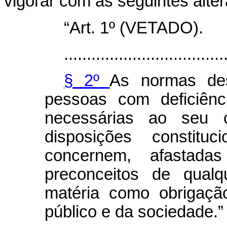
vigorar com as seguintes alte
“Art. 1º (VETADO).
...................................
§ 2º
As normas des
pessoas com deficiênc
necessárias ao seu 
disposições constitu
concernem, afastada
preconceitos de qualq
matéria como obrigaçã
público e da sociedade.”