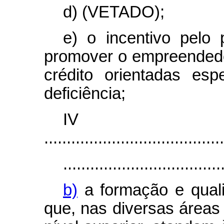
d) (VETADO);
e) o incentivo pelo
promover o empreendedo
crédito orientadas es
deficiência;
I
........................................
...................................
b)
a formação e qual
que, nas diversas áreas