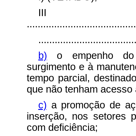
II
........................................
...................................
b)
o empenho do p
surgimento e à manuten
tempo parcial, destinad
que não tenham acesso
c)
a promoção de açõ
inserção, nos setores 
com deficiência;