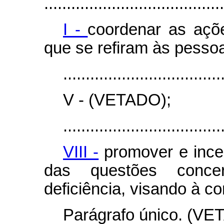
........................................
I -
coordenar as açõ
que se refiram às pessoa
...................................
V - (VETADO);
...................................
VIII -
promover e incen
das questões conc
deficiência, visando à c
Parágrafo único. (VE