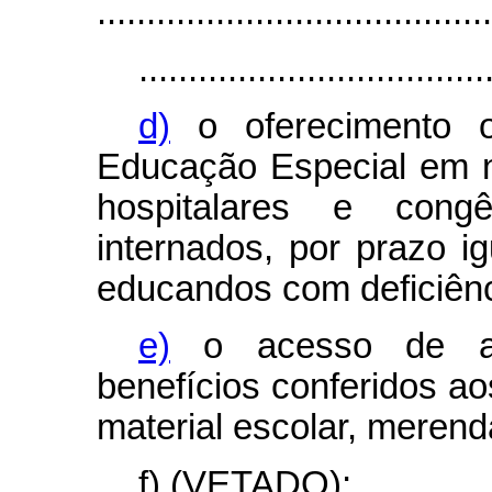
........................................
...................................
d)
o oferecimento o
Educação Especial em n
hospitalares e cong
internados, por prazo i
educandos com deficiênc
e)
o acesso de alu
benefícios conferidos a
material escolar, merend
f) (VETADO);