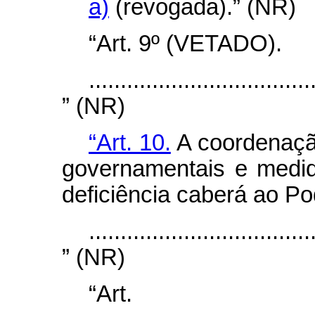
a)
(revogada).” (NR)
“Art. 9º (VETADO).
...................................
” (NR)
“Art. 10.
A coordenaçã
governamentais e medi
deficiência caberá ao Po
...................................
” (NR)
“Ar