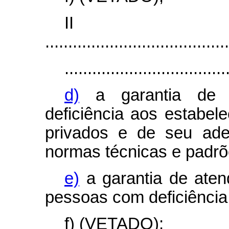
I
........................................
...................................
d)
a garantia de 
deficiência aos estabel
privados e de seu ade
normas técnicas e padrõ
e)
a garantia de aten
pessoas com deficiência
f) (VETADO);