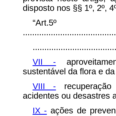
disposto nos §§ 1º, 2º, 4º
“Art.5º
........................................
...................................
VII -
aproveitamen
sustentável da flora e da
VIII -
recuperação 
acidentes ou desastres a
IX -
ações de preven