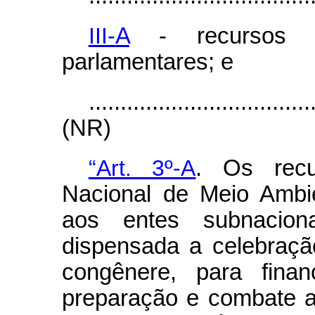
III-
A
- recursos p
parlamentares; e
...................................
(NR)
“Art. 3º-A
. Os recu
Nacional de Meio Ambie
aos entes subnaciona
dispensada a celebraçã
congênere, para finan
preparação e combate a i