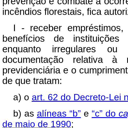
prevenção e combate à ocorrê
incêndios florestais, fica autor
I - receber empréstimos,
benefícios de instituições
enquanto irregulares ou
documentação relativa à re
previdenciária e o cumprimento
de que tratam:
a) o
art. 62 do Decreto-Lei 
b) as
alíneas “b”
e
“c” do
ca
de maio de 1990
;