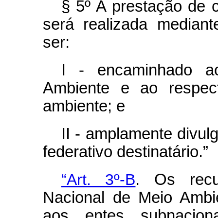
§ 5º A prestação de 
será realizada mediant
ser:
I - encaminhado a
Ambiente e ao respect
ambiente; e
II - amplamente divulg
federativo destinatário.”
“Art. 3º-B
. Os recu
Nacional de Meio Ambie
aos entes subnaciona