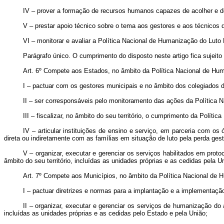
IV – prover a formação de recursos humanos capazes de acolher e de o
V – prestar apoio técnico sobre o tema aos gestores e aos técnicos d
VI – monitorar e avaliar a Política Nacional de Humanização do Luto 
Parágrafo único. O cumprimento do disposto neste artigo fica sujeito 
Art. 6º
Compete aos Estados, no âmbito da Política Nacional de Hum
I – pactuar com os gestores municipais e no âmbito dos colegiados d
II – ser corresponsáveis pelo monitoramento das ações da Política 
III – fiscalizar, no âmbito do seu território, o cumprimento da Polít
IV – articular instituições de ensino e serviço, em parceria com o
direta ou indiretamente com as famílias em situação de luto pela perda ges
V – organizar, executar e gerenciar os serviços habilitados em proto
âmbito do seu território, incluídas as unidades próprias e as cedidas pela U
Art. 7º
Compete aos Municípios, no âmbito da Política Nacional de H
I – pactuar diretrizes e normas para a implantação e a implementaçã
II – organizar, executar e gerenciar os serviços de humanização do a
incluídas as unidades próprias e as cedidas pelo Estado e pela União;