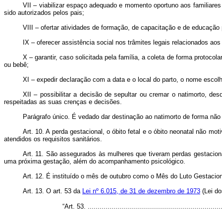
VII – viabilizar espaço adequado e momento oportuno aos familiares 
sido autorizados pelos pais;
VIII – ofertar atividades de formação, de capacitação e de educaçã
IX – oferecer assistência social nos trâmites legais relacionados aos 
X – garantir, caso solicitada pela família, a coleta de forma protoc
ou bebê;
XI – expedir declaração com a data e o local do parto, o nome escolhi
XII – possibilitar a decisão de sepultar ou cremar o natimorto, des
respeitadas as suas crenças e decisões.
Parágrafo único. É vedado dar destinação ao natimorto de forma nã
Art. 10.
A perda gestacional, o óbito fetal e o óbito neonatal não mo
atendidos os requisitos sanitários.
Art. 11.
São assegurados às mulheres que tiveram perdas gestaciona
uma próxima gestação, além do acompanhamento psicológico.
Art. 12.
É instituído o mês de outubro como o Mês do Luto Gestacional
Art. 13.
O art. 53 da
Lei nº 6.015, de 31 de dezembro de 1973
(Lei do
“Art. 53. ....................................................................
................................................................................