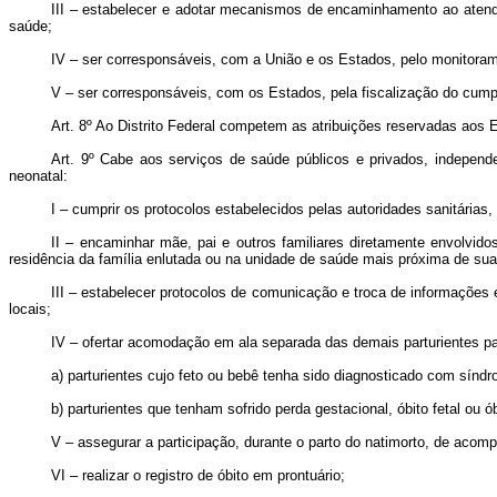
III – estabelecer e adotar mecanismos de encaminhamento ao atendi
saúde;
IV – ser corresponsáveis, com a União e os Estados, pelo monitora
V – ser corresponsáveis, com os Estados, pela fiscalização do cumpr
Art. 8º
Ao Distrito Federal competem as atribuições reservadas aos 
Art. 9º
Cabe aos serviços de saúde públicos e privados, independen
neonatal:
I – cumprir os protocolos estabelecidos pelas autoridades sanitárias
II – encaminhar mãe, pai e outros familiares diretamente envolvido
residência da família enlutada ou na unidade de saúde mais próxima de sua r
III – estabelecer protocolos de comunicação e troca de informações 
locais;
IV – ofertar acomodação em ala separada das demais parturientes pa
a) parturientes cujo feto ou bebê tenha sido diagnosticado com sínd
b) parturientes que tenham sofrido perda gestacional, óbito fetal ou ó
V – assegurar a participação, durante o parto do natimorto, de acom
VI – realizar o registro de óbito em prontuário;