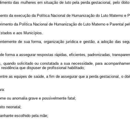
mento das mulheres em situação de luto pela perda gestacional, pelo óbito 
mento da execução da Política Nacional de Humanização do Luto Materno e P
imento da Política Nacional de Humanização do Luto Materno e Parental pelos
Estados e aos Municípios.
temente de sua forma, organização jurídica e gestão, a adoção das seguin
, de forma a assegurar respostas rápidas, eficientes, padronizadas, transpa
s, quando solicitado ou constatada a sua necessidade, para acompanhamento
esidência que dispuser de profissional habilitado;
entre as equipes de saúde, a fim de assegurar que a perda gestacional, o ób
ra:
rome ou anomalia grave e possivelmente fatal;
bito neonatal;
panhante escolhido pela mãe;