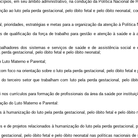
cípios, em seu âmbito administrativo, na condução da Política Nacional de 
ção ao luto pela perda gestacional, pelo óbito fetal e pelo óbito neonatal, 
al, prioridades, estratégias e metas para a organização da atenção à Polític
is de qualificação da força de trabalho para gestão e atenção à saúde e à 
rabalhadores dos sistemas e serviços de saúde e de assistência social 
erda gestacional, pelo óbito fetal e pelo óbito neonatal;
 Luto Materno e Parental;
om foco na orientação sobre o luto pela perda gestacional, pelo óbito fetal e 
 do terceiro setor que trabalham com luto pela perda gestacional, pelo óbit
ei nos currículos para formação de profissionais da área da saúde por institui
ção do Luto Materno e Parental:
s à humanização do luto pela perda gestacional, pelo óbito fetal e pelo óbit
s e de projetos relacionados à humanização do luto pela perda gestacional, pel
 gestacional, pelo óbito fetal e pelo óbito neonatal nas políticas nacionais de