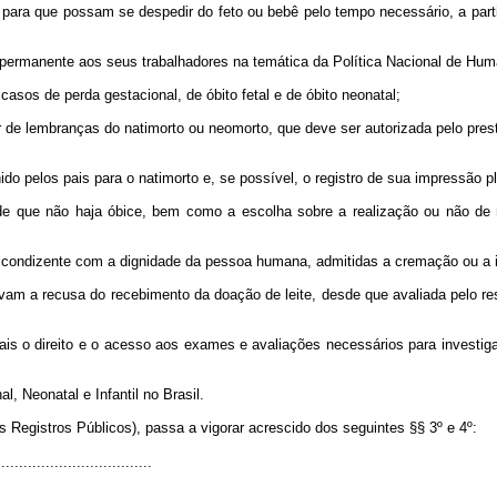
para que possam se despedir do feto ou bebê pelo tempo necessário, a partir
o permanente aos seus trabalhadores na temática da Política Nacional de Hum
casos de perda gestacional, de óbito fetal e de óbito neonatal;
olar de lembranças do natimorto ou neomorto, que deve ser autorizada pelo pre
do pelos pais para o natimorto e, se possível, o registro de sua impressão pla
de que não haja óbice, bem como a escolha sobre a realização ou não de rit
o condizente com a dignidade da pessoa humana, admitidas a cremação ou a i
tivam a recusa do recebimento da doação de leite, desde que avaliada pelo r
is o direito e o acesso aos exames e avaliações necessários para invest
, Neonatal e Infantil no Brasil.
s Registros Públicos), passa a vigorar acrescido dos seguintes §§ 3º e 4º:
..................................
.....................................