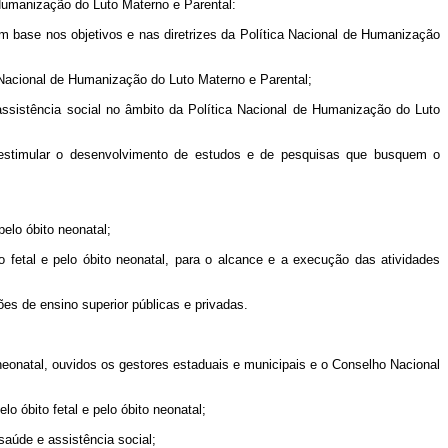
Humanização do Luto Materno e Parental:
com base nos objetivos e nas diretrizes da Política Nacional de Humanização
a Nacional de Humanização do Luto Materno e Parental;
assistência social no âmbito da Política Nacional de Humanização do Luto
e estimular o desenvolvimento de estudos e de pesquisas que busquem o
pelo óbito neonatal;
o fetal e pelo óbito neonatal, para o alcance e a execução das atividades
ções de ensino superior públicas e privadas.
o neonatal, ouvidos os gestores estaduais e municipais e o Conselho Nacional
o óbito fetal e pelo óbito neonatal;
 saúde e assistência social;