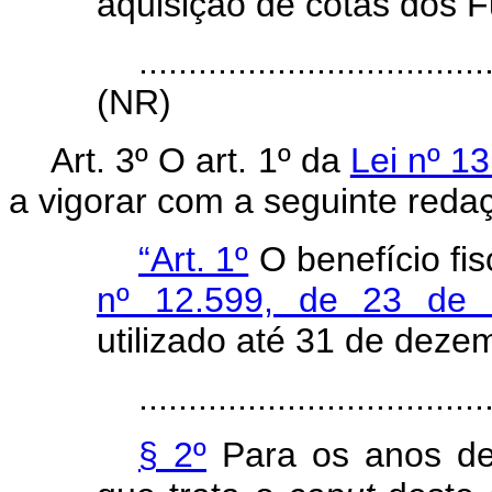
aquisição de cotas dos F
...................................
(NR)
Art. 3º O art. 1º da
Lei nº 1
a vigorar com a seguinte reda
“Art. 1º
O benefício fis
nº 12.599, de 23 de
utilizado até 31 de deze
...................................
§ 2º
Para os anos de