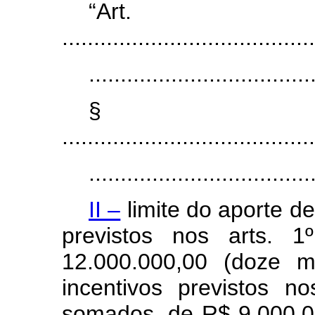
“Ar
........................................
...................................
§
........................................
...................................
II –
limite do aporte de
previstos nos arts. 
12.000.000,00 (doze m
incentivos previstos n
somados, de R$ 9.000.00