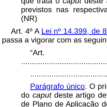
que trata o
caput
deste a
previstos nas respectiv
(NR)
Art. 4º A
Lei nº 14.399, de 
passa a vigorar com as seguin
“Ar
........................................
...................................
Parágrafo único
. O pr
do
caput
deste artigo d
de Plano de Aplicação d