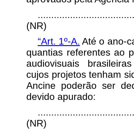
...................................
(NR)
“Art. 1º-A.
Até o ano-ca
quantias referentes ao 
audiovisuais brasilei
cujos projetos tenham s
Ancine poderão ser de
devido apurado:
...................................
(NR)