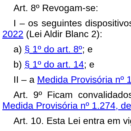
Art. 8º Revogam-se:
I – os seguintes dispositiv
2022
(Lei Aldir Blanc 2):
a)
§ 1º do art. 8º
; e
b)
§ 1º do art. 14
; e
II – a
Medida Provisória nº 
Art. 9º Ficam convalidad
Medida Provisória nº 1.274, d
Art. 10. Esta Lei entra em v