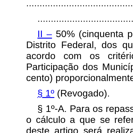
........................................
...................................
II –
50% (cinquenta po
Distrito Federal, dos q
acordo com os critér
Participação dos Municí
cento) proporcionalment
§ 1º
(Revogado).
§ 1º-A. Para os repass
o cálculo a que se refe
deste artigo será reali