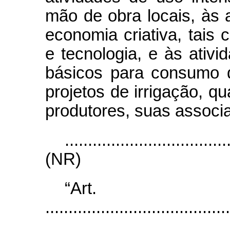
mão de obra locais, às a
economia criativa, tais
e tecnologia, e às ativ
básicos para consumo 
projetos de irrigação, q
produtores, suas associ
...................................
(NR)
“Ar
........................................