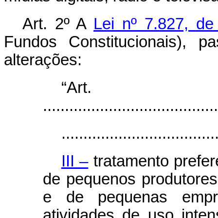
Art. 2º
A
Lei nº 7.827, d
Fundos Constitucionais), p
alterações:
“Ar
........................................
...................................
III –
tratamento prefere
de pequenos produtores 
e de pequenas empr
atividades de uso inte