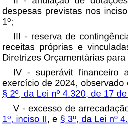
II - anulação de dotaçõe
despesas previstas nos incisos 
1º;
III - reserva de contingênci
receitas próprias e vinculad
Diretrizes Orçamentárias para
IV - superávit financeiro
exercício de 2024, observado
§ 2º, da Lei nº 4.320, de 17 
V - excesso de arrecadaçã
1º, inciso II
, e
§ 3º, da Lei nº 