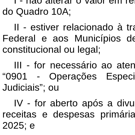
I - não alterar o valor em 
do Quadro 10A;
II - estiver relacionado à t
Federal e aos Municípios d
constitucional ou legal;
III - for necessário ao a
“0901 - Operações Especi
Judiciais”; ou
IV - for aberto após a div
receitas e despesas primári
2025; e