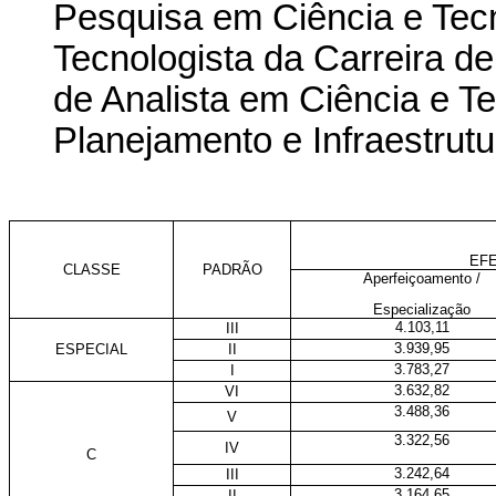
Pesquisa em Ciência e Tecn
Tecnologista da Carreira d
de Analista em Ciência e T
Planejamento e Infraestrutu
EFE
CLASSE
PADRÃO
Aperfeiçoamento /
Especialização
4.103,11
III
3.939,95
ESPECIAL
II
3.783,27
I
3.632,82
VI
3.488,36
V
3.322,56
IV
C
3.242,64
III
3.164,65
II