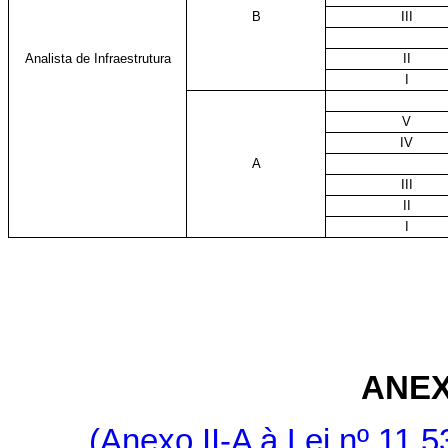
B
III
Analista de Infraestrutura
II
I
V
IV
A
III
II
I
ANEX
(Anexo II-A à Lei nº 11.