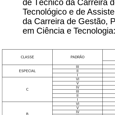
de Técnico da Carreira 
Tecnológico e de Assiste
da Carreira de Gestão, P
em Ciência e Tecnologia
CLASSE
PADRÃO
III
ESPECIAL
II
I
VI
V
IV
C
III
II
I
VI
V
IV
B