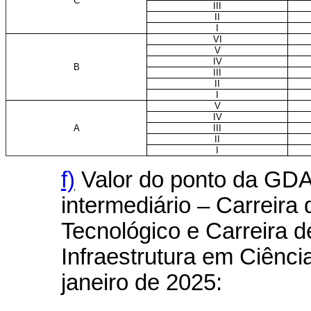
C
III
II
I
VI
V
IV
B
III
II
I
V
IV
A
III
II
I
f)
Valor do ponto da GDA
intermediário – Carreir
Tecnológico e Carreira 
Infraestrutura em Ciência
janeiro de 2025: