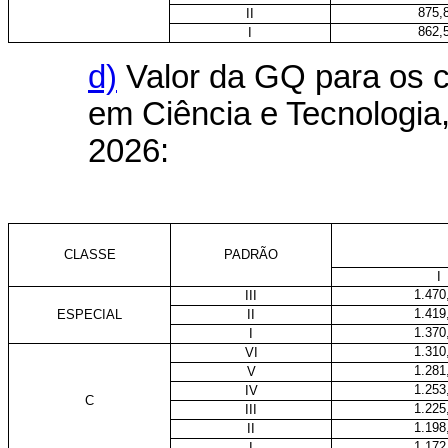
875,
II
862,
I
d)
Valor da GQ para os c
em Ciência e Tecnologia, 
2026:
CLASSE
PADRÃO
I
1.470
III
1.419
ESPECIAL
II
1.370
I
1.310
VI
1.281
V
1.253
IV
C
1.225
III
1.198
II
1.172
I