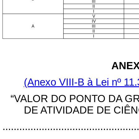
III
II
I
V
IV
A
III
II
I
ANEX
(Anexo VIII-B à Lei nº 11
“VALOR DO PONTO DA G
DE ATIVIDADE DE CIÊ
................................................