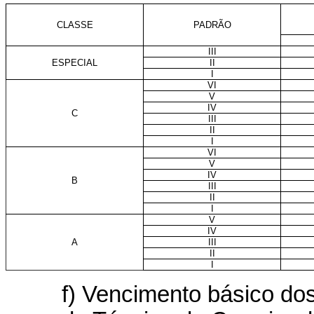
CLASSE
PADRÃO
III
ESPECIAL
II
I
VI
V
IV
C
III
II
I
VI
V
IV
B
III
II
I
V
IV
A
III
II
I
f) Vencimento básico dos