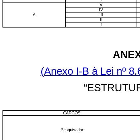
V
IV
A
III
II
I
ANEX
(Anexo I-B à Lei nº 8.
“ESTRUTU
CARGOS
Pesquisador