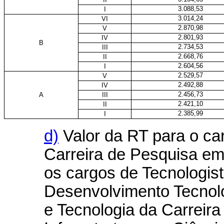
3.088,53
I
3.014,24
VI
2.870,98
V
2.801,93
IV
B
2.734,53
III
2.668,76
II
2.604,56
I
2.529,57
V
2.492,88
IV
2.456,73
A
III
2.421,10
II
2.385,99
I
d)
Valor da RT para o ca
Carreira de Pesquisa em
os cargos de Tecnologist
Desenvolvimento Tecnoló
e Tecnologia da Carreir