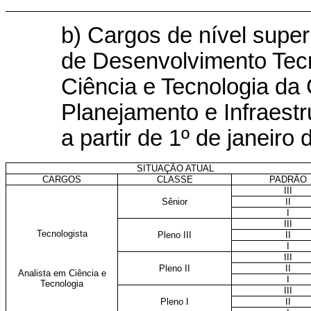
b) Cargos de nível super
de Desenvolvimento Tecn
Ciência e Tecnologia da 
Planejamento e Infraestr
a partir de 1º de janeiro
SITUAÇÃO ATUAL
CARGOS
CLASSE
PADRÃO
III
Sênior
II
I
III
Tecnologista
Pleno III
II
I
III
Pleno II
II
Analista em Ciência e
I
Tecnologia
III
Pleno I
II