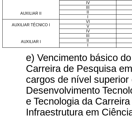
IV
III
II
AUXILIAR II
I
VI
AUXILIAR TÉCNICO I
V
IV
III
II
AUXILIAR I
I
e) Vencimento básico do
Carreira de Pesquisa em
cargos de nível superior
Desenvolvimento Tecnoló
e Tecnologia da Carreir
Infraestrutura em Ciênci