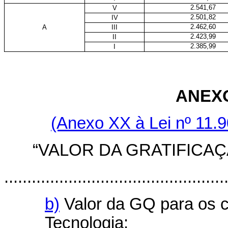
2.541,67
V
2.501,82
IV
2.462,60
A
III
2.423,99
II
2.385,99
I
ANEXO
(Anexo XX à Lei nº 11.9
“VALOR DA GRATIFICA
................................................
b)
Valor da GQ para os c
Tecnologia: