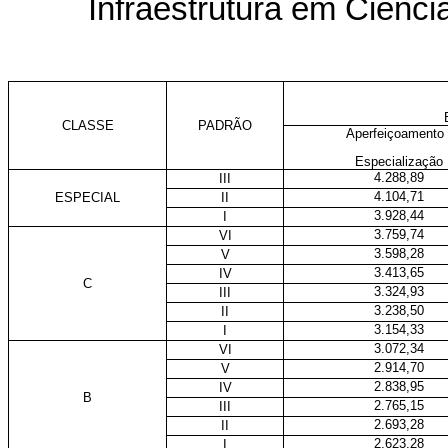
Infraestrutura em Ciênci
CLASSE
PADRÃO
Aperfeiçoamento 
Especialização
4.288,89
III
4.104,71
ESPECIAL
II
3.928,44
I
3.759,74
VI
3.598,28
V
3.413,65
IV
C
3.324,93
III
3.238,50
II
3.154,33
I
3.072,34
VI
2.914,70
V
2.838,95
IV
B
2.765,15
III
2.693,28
II
2.623,28
I