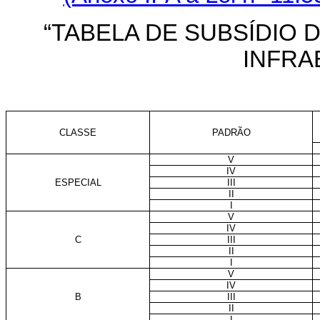
“TABELA DE SUBSÍDIO 
INFRA
CLASSE
PADRÃO
V
IV
ESPECIAL
III
II
I
V
IV
C
III
II
I
V
IV
B
III
II
I