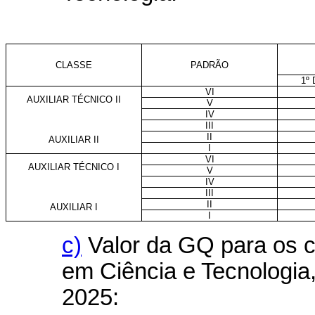
CLASSE
PADRÃO
1º
VI
AUXILIAR TÉCNICO II
V
IV
III
II
AUXILIAR II
I
VI
AUXILIAR TÉCNICO I
V
IV
III
II
AUXILIAR I
I
c)
Valor da GQ para os c
em Ciência e Tecnologia, 
2025: