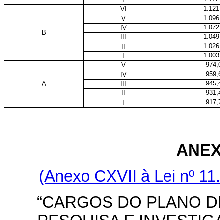
1.121
VI
1.096
V
1.072
IV
B
1.049
III
1.026
II
1.003
I
974,
V
959,
IV
945,
A
III
931,
II
917,
I
ANEX
(Anexo CXVII à Lei nº 11.
“CARGOS DO PLANO D