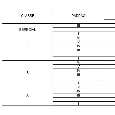
CLASSE
PADRÃO
III
ESPECIAL
II
I
VI
V
IV
C
III
II
I
VI
V
IV
B
III
II
I
V
IV
A
III
II
I