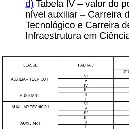
d)
Tabela IV – valor do 
nível auxiliar – Carreir
Tecnológico e Carreira 
Infraestrutura em Ciênci
CLASSE
PADRÃO
1º
VI
AUXILIAR TÉCNICO II
V
IV
III
II
AUXILIAR II
I
VI
AUXILIAR TÉCNICO I
V
IV
III
II
AUXILIAR I
I