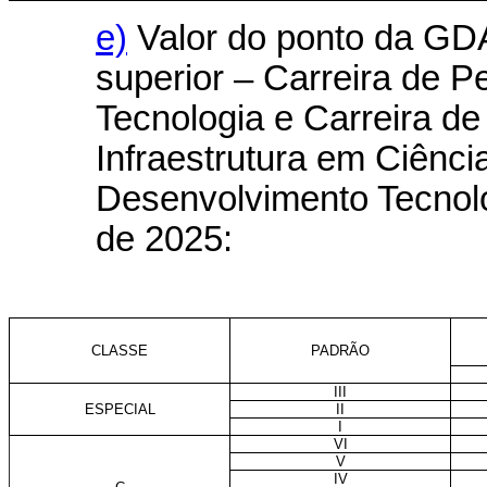
e)
Valor do ponto da GD
superior – Carreira de P
Tecnologia e Carreira d
Infraestrutura em Ciênci
Desenvolvimento Tecnológ
de 2025:
CLASSE
PADRÃO
III
ESPECIAL
II
I
VI
V
IV