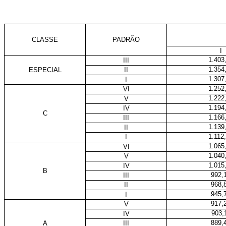
CLASSE
PADRÃO
I
1.403
III
1.354
ESPECIAL
II
1.307
I
1.252
VI
1.222
V
1.194
IV
C
1.166
III
1.139
II
1.112
I
1.065
VI
1.040
V
1.015
IV
B
992,
III
968,
II
945,
I
917,
V
903,
IV
889,
A
III