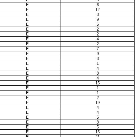
E
6
E
12
E
3
E
9
E
5
E
2
E
2
E
4
E
2
E
7
E
9
E
3
E
1
E
4
E
8
E
4
E
15
E
1
E
1
E
2
E
19
E
4
E
4
E
5
E
8
E
5
E
15
E
21