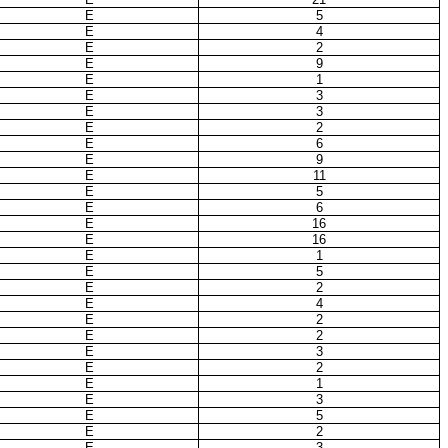
E
5
E
4
E
2
E
9
E
1
E
3
E
3
E
2
E
6
E
9
E
11
E
5
E
6
E
16
E
16
E
1
E
5
E
2
E
4
E
2
E
2
E
3
E
2
E
1
E
3
E
5
E
2
E
3