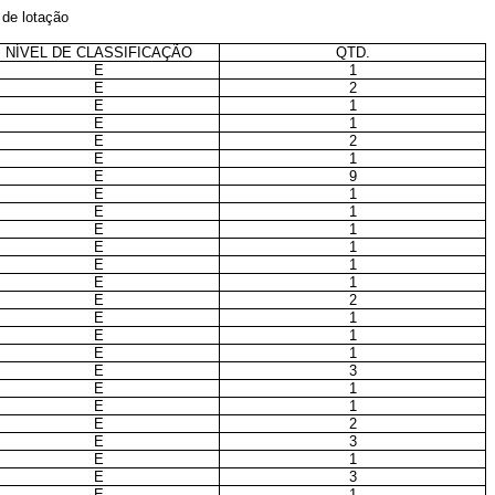
de lotação
NÍVEL DE CLASSIFICAÇÃO
QTD.
E
1
E
2
E
1
E
1
E
2
E
1
E
9
E
1
E
1
E
1
E
1
E
1
E
1
E
2
E
1
E
1
E
1
E
3
E
1
E
1
E
2
E
3
E
1
E
3
E
1