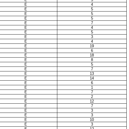
E
4
E
5
E
5
E
5
E
7
E
4
E
5
E
3
E
4
E
19
E
6
E
18
E
8
E
5
E
7
E
13
E
14
E
6
E
1
E
7
E
2
E
12
E
7
E
3
E
3
E
10
E
3
E
12