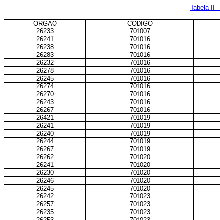
Tabela II –
ÓRGÃO
CÓDIGO
26233
701007
26241
701016
26238
701016
26283
701016
26232
701016
26278
701016
26245
701016
26274
701016
26270
701016
26243
701016
26267
701016
26421
701019
26241
701019
26240
701019
26244
701019
26267
701019
26262
701020
26241
701020
26230
701020
26246
701020
26245
701020
26242
701023
26257
701023
26235
701023
26253
701023