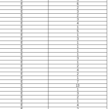
E
6
E
2
E
3
E
2
E
3
E
4
E
1
E
5
E
1
E
3
E
1
E
1
E
1
E
1
E
3
E
1
E
2
E
4
E
2
E
1
E
7
E
13
E
1
E
3
E
2
E
1
E
4
E
2