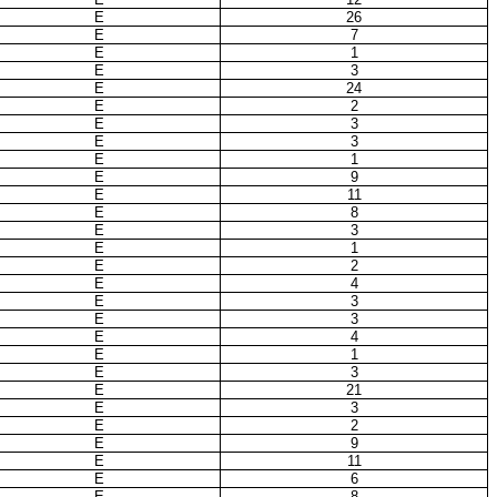
E
26
E
7
E
1
E
3
E
24
E
2
E
3
E
3
E
1
E
9
E
11
E
8
E
3
E
1
E
2
E
4
E
3
E
3
E
4
E
1
E
3
E
21
E
3
E
2
E
9
E
11
E
6
E
8