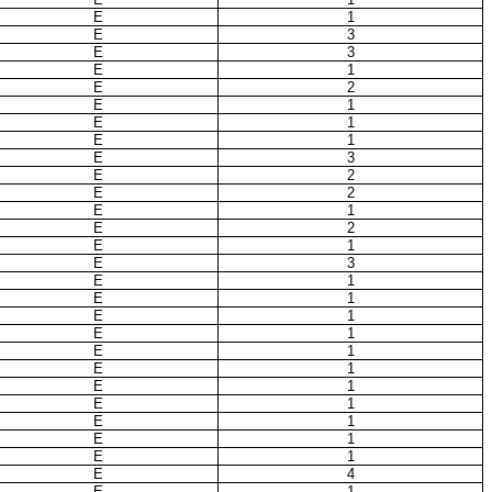
E
1
E
3
E
3
E
1
E
2
E
1
E
1
E
1
E
3
E
2
E
2
E
1
E
2
E
1
E
3
E
1
E
1
E
1
E
1
E
1
E
1
E
1
E
1
E
1
E
1
E
1
E
4
E
1