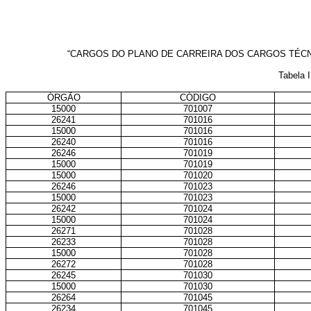
“CARGOS DO PLANO DE CARREIRA DOS CARGOS TÉCNI
Tabela 
ÓRGÃO
CÓDIGO
15000
701007
26241
701016
15000
701016
26240
701016
26246
701019
15000
701019
15000
701020
26246
701023
15000
701023
26242
701024
15000
701024
26271
701028
26233
701028
15000
701028
26272
701028
26245
701030
15000
701030
26264
701045
26234
701045