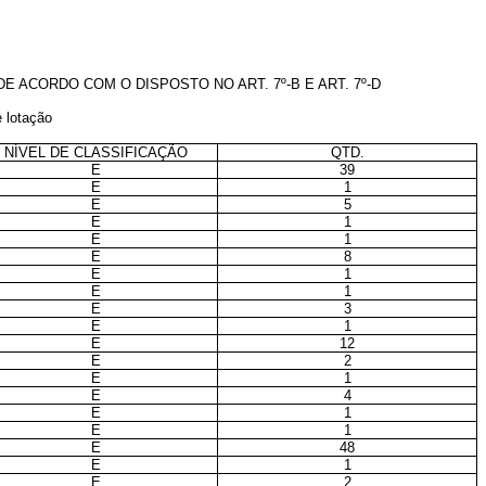
ACORDO COM O DISPOSTO NO ART. 7º-B E ART. 7º-D
 lotação
NÍVEL DE CLASSIFICAÇÃO
QTD.
E
39
E
1
E
5
E
1
E
1
E
8
E
1
E
1
E
3
E
1
E
12
E
2
E
1
E
4
E
1
E
1
E
48
E
1
E
2