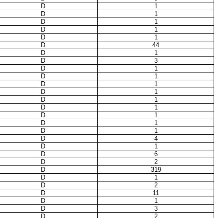
D
1
D
1
D
1
D
1
D
1
D
44
D
1
D
3
D
1
D
1
D
1
D
1
D
1
D
1
D
1
D
1
D
1
D
4
D
1
D
6
D
2
D
319
D
1
D
2
D
11
D
1
D
3
D
2