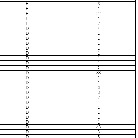
E
3
E
1
E
22
E
1
E
2
D
4
D
1
D
1
D
1
D
1
D
1
D
1
D
1
D
2
D
88
D
1
D
1
D
3
D
3
D
2
D
1
D
1
D
1
D
1
D
1
D
48
D
3
D
5