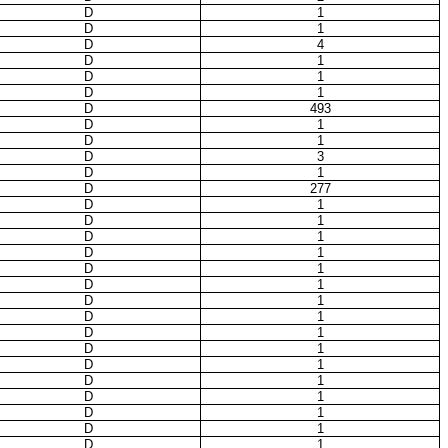
D
1
D
1
D
4
D
1
D
1
D
1
D
493
D
1
D
1
D
3
D
1
D
277
D
1
D
1
D
1
D
1
D
1
D
1
D
1
D
1
D
1
D
1
D
1
D
1
D
1
D
1
D
1
D
1