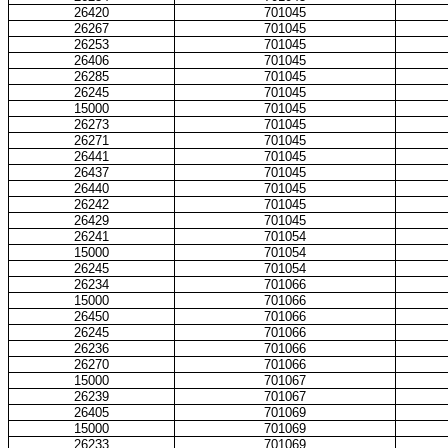
26420
701045
26267
701045
26253
701045
26406
701045
26285
701045
26245
701045
15000
701045
26273
701045
26271
701045
26441
701045
26437
701045
26440
701045
26242
701045
26429
701045
26241
701054
15000
701054
26245
701054
26234
701066
15000
701066
26450
701066
26245
701066
26236
701066
26270
701066
15000
701067
26239
701067
26405
701069
15000
701069
26233
701069