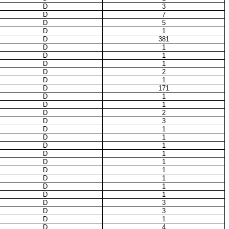
D
3
D
7
D
5
D
1
D
381
D
1
D
1
D
1
D
2
D
1
D
171
D
1
D
1
D
2
D
3
D
1
D
1
D
1
D
1
D
1
D
1
D
1
D
1
D
1
D
3
D
3
D
1
D
4