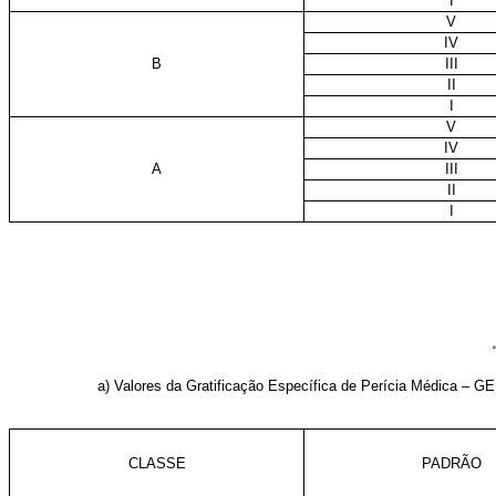
I
V
IV
B
III
II
I
V
IV
A
III
II
I
a) Valores da Gratificação Específica de Perícia Médica – G
CLASSE
PADRÃO