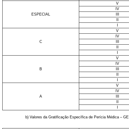
V
IV
ESPECIAL
III
II
I
V
IV
C
III
II
I
V
IV
B
III
II
I
V
IV
A
III
II
I
b) Valores da Gratificação Específica de Perícia Médica – G