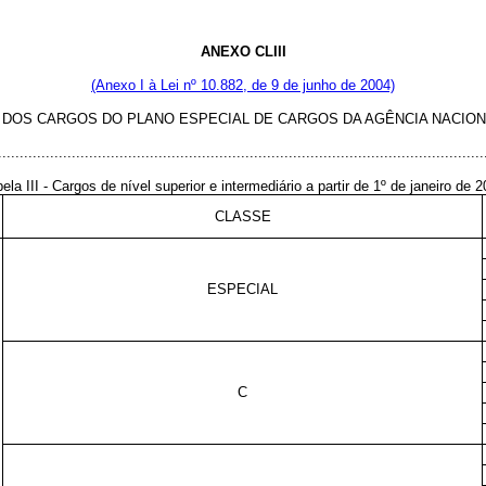
ANEXO CLIII
(Anexo I à Lei nº 10.882, de 9 de junho de 2004)
DOS CARGOS DO PLANO ESPECIAL DE CARGOS DA AGÊNCIA NACIONAL
................................................................................................................
ela III - Cargos de nível superior e intermediário a partir de 1º de janeiro de 
CLASSE
ESPECIAL
C