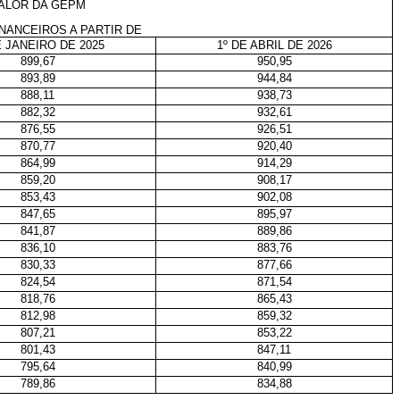
ALOR DA GEPM
INANCEIROS A PARTIR DE
E JANEIRO DE 2025
1º DE ABRIL DE 2026
899,67
950,95
893,89
944,84
888,11
938,73
882,32
932,61
876,55
926,51
870,77
920,40
864,99
914,29
859,20
908,17
853,43
902,08
847,65
895,97
841,87
889,86
836,10
883,76
830,33
877,66
824,54
871,54
818,76
865,43
812,98
859,32
807,21
853,22
801,43
847,11
795,64
840,99
789,86
834,88