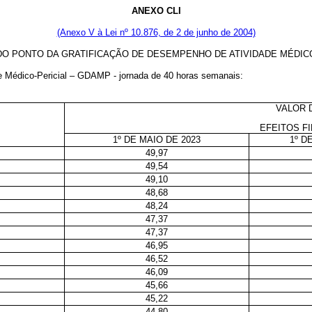
ANEXO CLI
(Anexo V à Lei nº 10.876, de 2 de junho de 2004)
DO PONTO DA GRATIFICAÇÃO DE DESEMPENHO DE ATIVIDADE MÉDIC
de Médico-Pericial – GDAMP - jornada de 40 horas semanais:
VALOR 
EFEITOS F
1º DE MAIO DE 2023
1º D
49,97
49,54
49,10
48,68
48,24
47,37
47,37
46,95
46,52
46,09
45,66
45,22
44,80