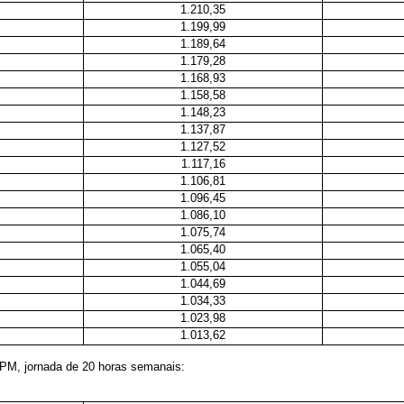
1.210,35
1.199,99
1.189,64
1.179,28
1.168,93
1.158,58
1.148,23
1.137,87
1.127,52
1.117,16
1.106,81
1.096,45
1.086,10
1.075,74
1.065,40
1.055,04
1.044,69
1.034,33
1.023,98
1.013,62
EPM, jornada de 20 horas semanais: