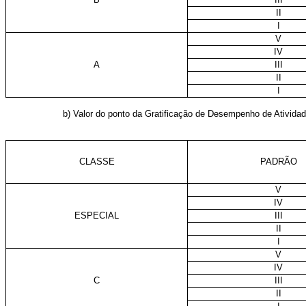
II
I
V
IV
A
III
II
I
b) Valor do ponto da Gratificação de Desempenho de Ativida
CLASSE
PADRÃO
V
IV
ESPECIAL
III
II
I
V
IV
C
III
II