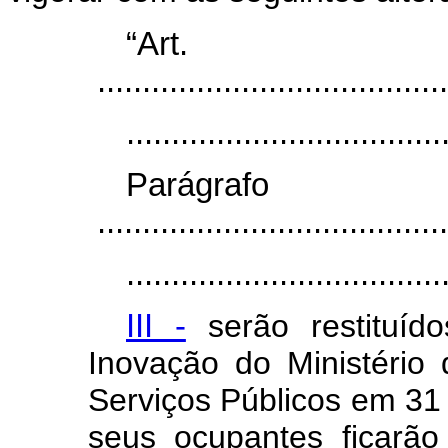
“Ar
.......................................
...................................
Parágr
.......................................
...................................
III -
serão restituíd
Inovação do Ministéri
Serviços Públicos em 3
seus ocupantes ficarã