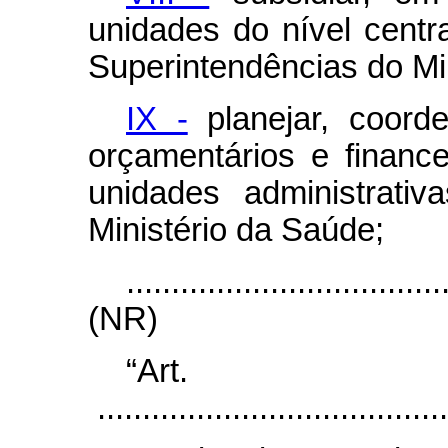
unidades do nível centr
Superintendências do Mi
IX -
planejar, coord
orçamentários e financ
unidades administrati
Ministério da Saúde;
...................................
(NR)
“Ar
.......................................