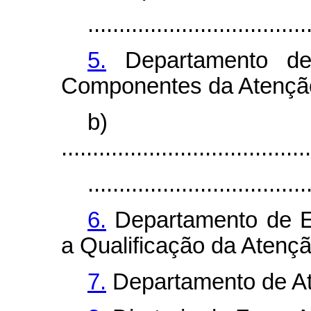
...................................
5.
Departamento de 
Componentes da Atenção
b)
........................................
...................................
6.
Departamento de E
a Qualificação da Atençã
7.
Departamento de At