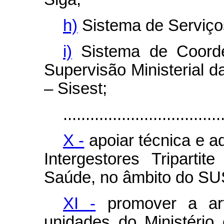
h)
Sistema de Serviços
i)
Sistema de Coord
Supervisão Ministerial 
– Sisest;
...................................
X -
apoiar técnica e a
Intergestores Tripart
Saúde, no âmbito do SU
XI -
promover a art
unidades do Ministéri