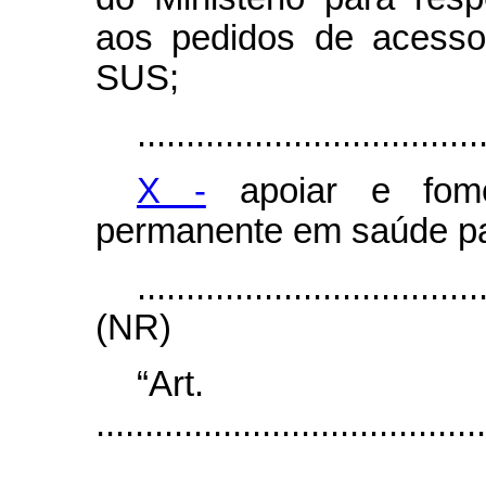
aos pedidos de acesso
SUS;
...................................
X -
apoiar e fome
permanente em saúde pa
...................................
(NR)
“Ar
........................................
...................................