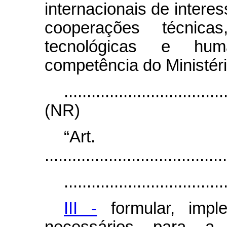
internacionais de interes
cooperações técnicas,
tecnológicas e hum
competência do Ministéri
...................................
(NR)
“Ar
........................................
...................................
III -
formular, impl