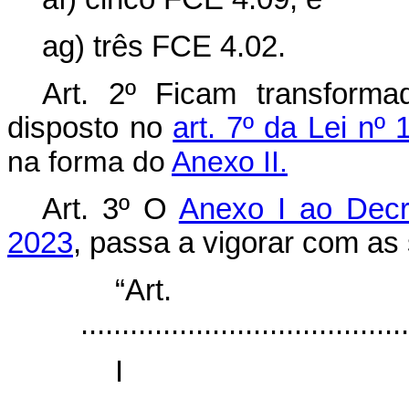
ag) três FCE 4.02.
Art. 2º Ficam transfor
disposto no
art. 7º da Lei nº
na forma do
Anexo II.
Art. 3º O
Anexo I ao Decr
2023
, passa a vigorar com as 
“Ar
........................................
I
........................................