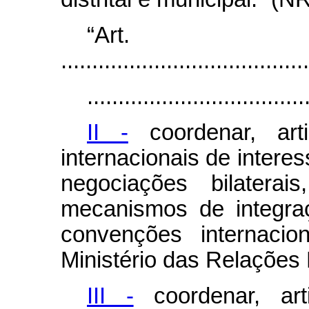
“Ar
........................................
...................................
II -
coordenar, art
internacionais de interes
negociações bilaterais
mecanismos de integraç
convenções internacio
Ministério das Relações 
III -
coordenar, art