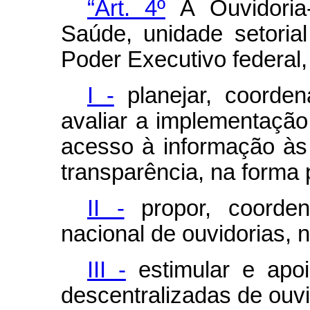
“Art. 4º
À Ouvidoria
Saúde, unidade setoria
Poder Executivo federal
I -
planejar, coordena
avaliar a implementação
acesso à informação à
transparência, na forma p
II -
propor, coorden
nacional de ouvidorias, 
III -
estimular e apoia
descentralizadas de ouv