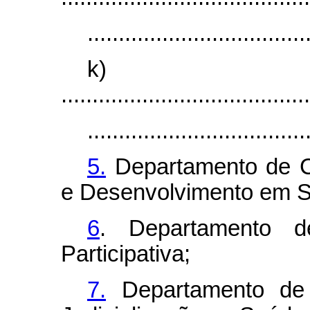
...................................
k)
........................................
...................................
5.
Departamento de C
e Desenvolvimento em 
6
. Departamento de
Participativa;
7.
Departamento de