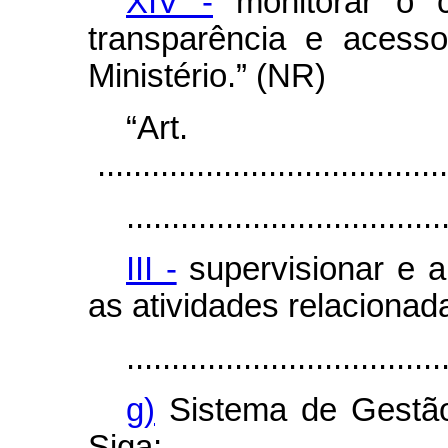
XIV -
monitorar o 
transparência e acess
Ministério.” (NR)
“Ar
.......................................
...................................
III -
supervisionar e ap
as atividades relacionad
...................................
g)
Sistema de Gestão
Siga;