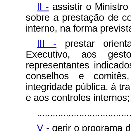
II -
assistir o Ministr
sobre a prestação de co
interno, na forma previst
III -
prestar orient
Executivo, aos gest
representantes indicad
conselhos e comitês,
integridade pública, à tr
e aos controles internos;
...................................
V -
gerir o programa d