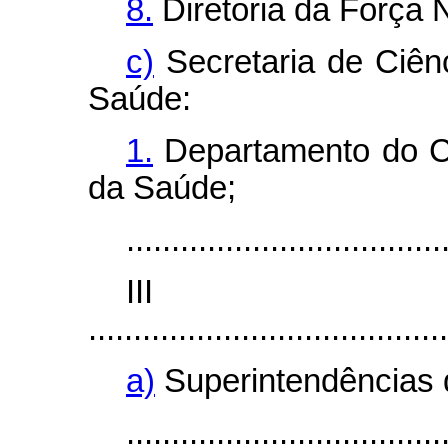
8.
Diretoria da Força 
c)
Secretaria de Ciên
Saúde:
1.
Departamento do C
da Saúde;
...................................
II
........................................
a)
Superintendências d
...................................