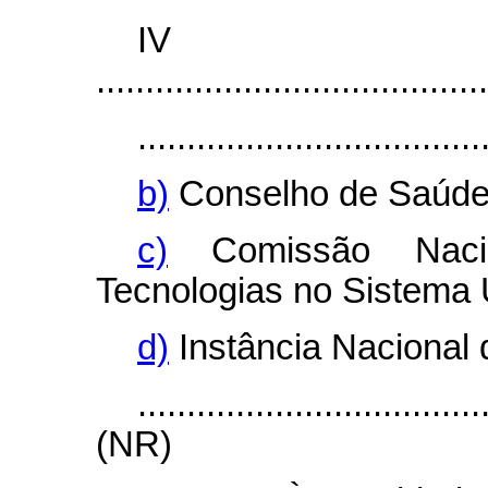
I
........................................
...................................
b)
Conselho de Saúde
c)
Comissão Nacio
Tecnologias no Sistema 
d)
Instância Nacional 
...................................
(NR)