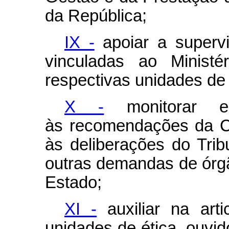
da República;
IX -
apoiar a supervi
vinculadas ao Ministé
respectivas unidades de a
X -
monitorar e 
às recomendações da Co
às deliberações do Tri
outras demandas de órgã
Estado;
XI -
auxiliar na arti
unidades de ética, ouvido