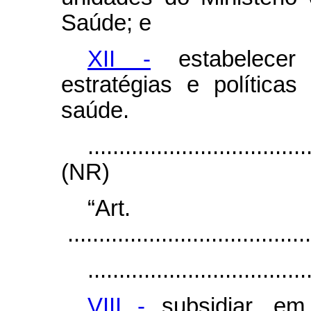
Saúde; e
XII -
estabelecer d
estratégias e política
saúde.
...................................
(NR)
“Ar
.......................................
...................................
VIII -
subsidiar, em