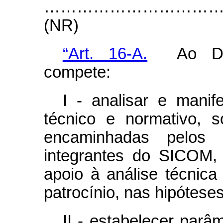
……………………………
(NR)
“Art. 16-A.
Ao Depa
compete:
I - analisar e manif
técnico e normativo, 
encaminhadas pelos 
integrantes do SICOM,
apoio à análise técnica
patrocínio, nas hipóteses
II - estabelecer parâ