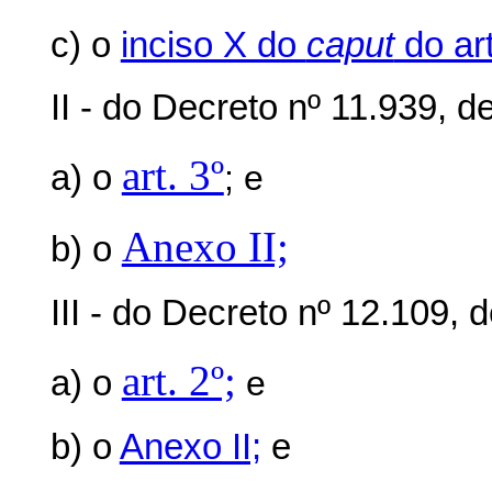
c)
o
inciso X do
caput
do art
II - do Decreto nº 11.939, 
art. 3º
a) o
; e
Anexo II;
b) o
III - do Decreto nº 12.109, 
art. 2º;
a) o
e
b) o
Anexo II;
e