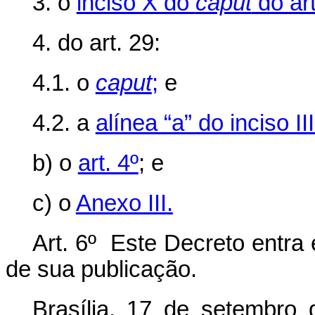
3. o
inciso X do
caput
do art
4. do art. 29:
4.1. o
caput
;
e
4.2. a
alínea “a” do inciso I
b) o
art. 4º
; e
c) o
Anexo III
.
Art. 6º Este Decreto entra 
de sua publicação.
Brasília, 17 de setembro