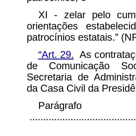
XI - zelar pelo cu
orientações estabeleci
patrocínios estatais
.” (N
“Art. 29.
As contrataçõ
de Comunicação Soci
Secretaria de Administ
da Casa Civil da Presidê
Parágr
.......................................
...................................