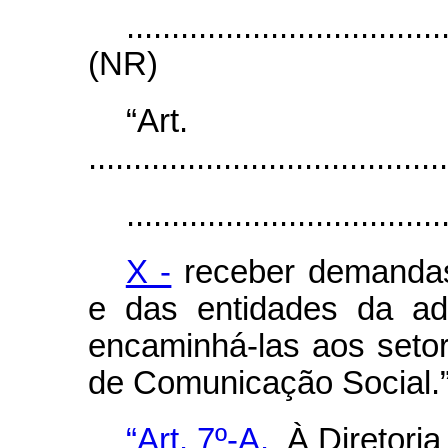
...................................
(NR)
“Ar
........................................
...................................
X -
receber demandas
e das entidades da adm
encaminhá-las aos seto
de Comunicação Social.
“Art. 7º-A.
À Diretoria