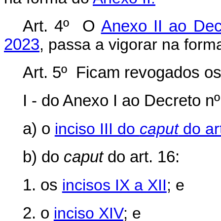
Art. 4º
O
Anexo II ao Dec
2023
, passa a vigorar na for
Art. 5º
Ficam revogados os 
I - do
Anexo I ao Decreto nº 
a) o
inciso III do
caput
do ar
b) do
caput
do art. 16:
1. os
incisos IX a XII
; e
2. o
inciso XIV
; e