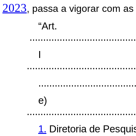
2023
, passa a vigorar com as
“Ar
.......................................
I
........................................
...................................
e)
........................................
1.
Diretoria de Pesquis