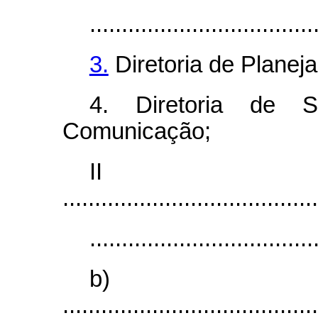
...................................
3.
Diretoria de Planej
4
. Diretoria de 
Comunicação;
I
........................................
...................................
b)
........................................