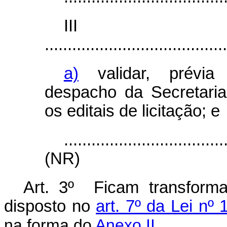
II
........................................
a)
validar, prévi
despacho da
Secretari
os editais de licitação; e
...................................
(NR)
Art. 3º Ficam transfor
disposto no
art. 7º da Lei nº
na forma do
Anexo II.