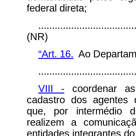
federal direta;
...................................
(NR)
“Art. 16.
Ao Departame
...................................
VIII -
coordenar as 
cadastro dos agentes 
que, por intermédio 
realizem a comunicaç
entidades integrantes d