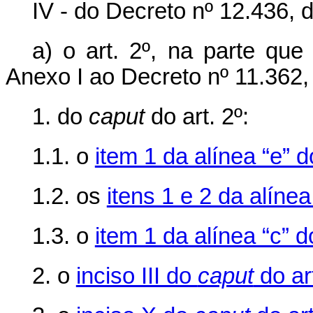
IV - do Decreto nº 12.436, d
a) o art. 2º, na parte que
Anexo I ao Decreto nº 11.362, 
1. do
caput
do art. 2º:
1.1.
o
item 1 da alínea “e” do
1.2. os
itens 1 e 2 da alínea 
1.3. o
item 1 da alínea “c” do
2. o
inciso III do
caput
do ar