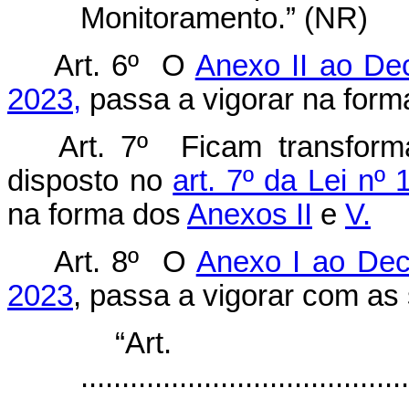
Monitoramento.” (NR)
Art. 6º O
Anexo II ao Dec
2023,
passa a vigorar na for
Art. 7º Ficam transfo
disposto no
art. 7º da Lei nº
na forma dos
Anexos II
e
V.
Art. 8º O
Anexo I ao Decr
2023
, passa a vigorar com as 
“Ar
........................................