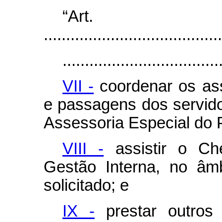
“Ar
........................................
...................................
VII -
coordenar os ass
e passagens dos servid
Assessoria Especial do 
VIII -
assistir o Ch
Gestão Interna, no âm
solicitado; e
IX -
prestar outros 