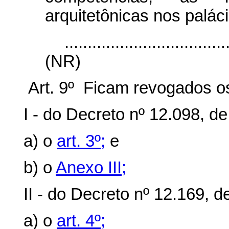
arquitetônicas nos paláci
...................................
(NR)
Art. 9º Ficam revogados os
I - do Decreto nº 12.098, de
a) o
art. 3º;
e
b) o
Anexo III;
II - do Decreto nº 12.169, 
a) o
art. 4º;