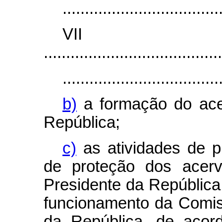
...................................
VI
........................................
...................................
b)
a formação do ace
República;
c)
as atividades de p
de proteção dos acerv
Presidente da República
funcionamento da Comi
da República, de aco