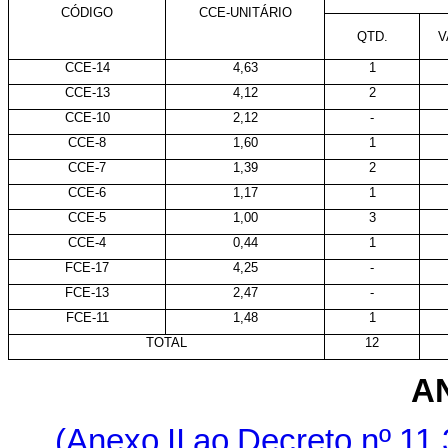
CÓDIGO
CCE-UNITÁRIO
QTD.
V
CCE-14
4,63
1
CCE-13
4,12
2
CCE-10
2,12
-
CCE-8
1,60
1
CCE-7
1,39
2
CCE-6
1,17
1
CCE-5
1,00
3
CCE-4
0,44
1
FCE-17
4,25
-
FCE-13
2,47
-
FCE-11
1,48
1
TOTAL
12
A
(Anexo
II
ao
Decreto
nº
11.