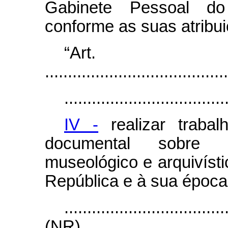
Gabinete Pessoal do
conforme as suas atribui
“Ar
........................................
...................................
IV -
realizar trabal
documental sobre o
museológico e arquivísti
República e à sua época
...................................
(NR)