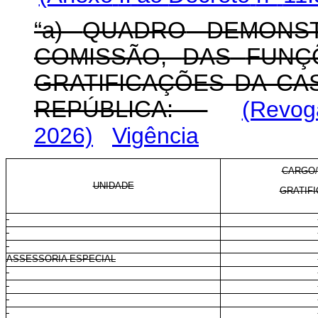
“a)
QUADRO
DEMONST
COMISSÃO,
DAS
FUNÇ
GRATIFICAÇÕES DA CAS
REPÚBLICA:
(Revog
2026)
Vigência
CARGO/
UNIDADE
GRATIFI
ASSESSORIA ESPECIAL