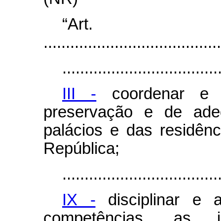
“Ar
........................................
...................................
III -
coordenar e e
preservação e de ade
palácios e das residênc
República;
...................................
IX -
disciplinar e 
competências, as in