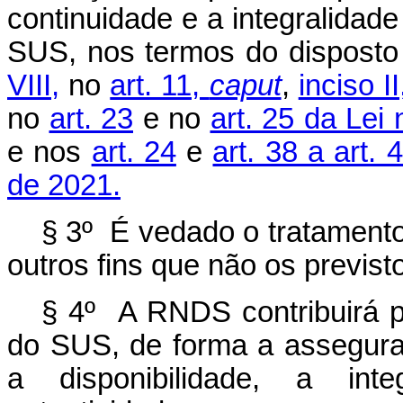
continuidade e a integralidad
SUS, nos termos do dispost
VIII,
no
art. 11,
caput
,
inciso II
no
art. 23
e no
art. 25 da Lei
e nos
art. 24
e
art. 38 a art.
de 2021.
§ 3º É vedado o tratament
outros fins que não os previst
§ 4º A RNDS contribuirá p
do SUS, de forma a assegurar
a disponibilidade, a inte