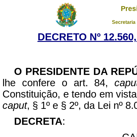
Pres
Secretaria
DECRETO Nº 12.560,
O PRESIDENTE DA REP
lhe confere o art. 84,
capu
Constituição, e tendo em vista 
caput
, § 1º e § 2º, da Lei nº 
DECREТА
: