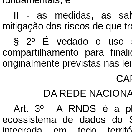
fundamentais; e
II - as medidas, as sa
mitigação dos riscos de que tra
§ 2º É vedado o uso s
compartilhamento para fina
originalmente previstas nas l
CAP
DA REDE NACION
Art. 3º A RNDS é a plat
ecossistema de dados do 
integrada em todo terri