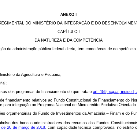
ANEXO I
REGIMENTAL DO MINISTÉRIO DA INTEGRAÇÃO E DO DESENVOLVIMEN
CAPÍTULO I
DA NATUREZA E DA COMPETÊNCIA
rgão da administração pública federal direta, tem como áreas de competência
nistério da Agricultura e Pecuária;
ial;
cursos dos programas de financiamento de que trata o
art. 159,
caput
, inciso I,
de financiamento relativos ao Fundo Constitucional de Financiamento do No
ve para integração ao Programa Nacional de Microcrédito Produtivo Orient
ões orçamentárias do Fundo de Investimentos da Amazônia – Finam e do Fund
bolso dos bancos administradores dos recursos dos Fundos Constitucionais
, de 20 de março de 2018,
com capacidade técnica comprovada, no estrito c