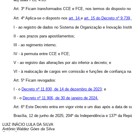
Art. 3º Ficam transformados CCE e FCE, nos termos do disposto no
Art. 4º Aplica-se o disposto nos
art. 14
e
art. 15 do Decreto nº 9.739
I - ao registro de dados no Sistema de Organização e Inovação Instit
II - aos prazos para apostilamentos;
III - ao regimento interno;
IV - à permuta entre CCE e FCE;
V - ao registro das alterações por ato inferior a decreto; e
VI - à realocação de cargos em comissão e funções de confiança na 
Art. 5º Ficam revogados:
I - o
Decreto nº 11.830, de 14 de dezembro de 2023
; e
II - o
Decreto nº 11.906, de 30 de janeiro de 2024.
Art. 6º Este Decreto entra em vigor vinte e um dias após a data de s
Brasília, 12 de junho de 2025; 204º da Independência e 137º da Repú
LUIZ INÁCIO LULA DA SILVA
Antônio Waldez Góes da Silva