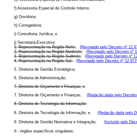
f) Assessoria Especial de Controle Interno;
g) Ouvidoria;
h) Corregedoria;
i) Consultoria Jurídica; e
j) Secretaria-Executiva:
1. Representação na Região Norte;
(Revogado pelo Decreto nº 12.9
2. Representação na Região Nordeste;
(Revogado pelo Decreto nº 1
3. Representação na Região Sudeste;
(Revogado pelo Decreto nº 1
4. Representação na Região Sul;
(Revogado pelo Decreto nº 12.972
5. Diretoria de Gestão Estratégica;
6. Diretoria de Administração;
7. Diretoria de Orçamento e Finanças; e
7. Diretoria de Orçamento e Finanças;
(Redação dada pelo Decreto 
8. Diretoria de Tecnologia da Informação;
8. Diretoria de Tecnologia da Informação; e
(Redação dada pelo De
9. Diretoria de Gestão Normativa e Integração;
(Incluído pelo Dec
II - órgãos específicos singulares: