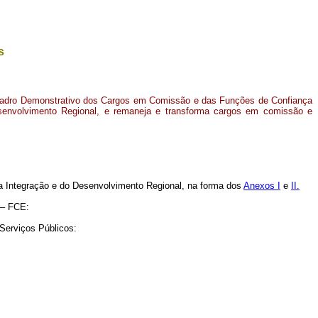
s
uadro Demonstrativo dos Cargos em Comissão e das Funções de Confiança
esenvolvimento Regional, e remaneja e transforma cargos em comissão e
a Integração e do Desenvolvimento Regional, na forma dos
Anexos I
e
II.
 – FCE:
 Serviços Públicos: