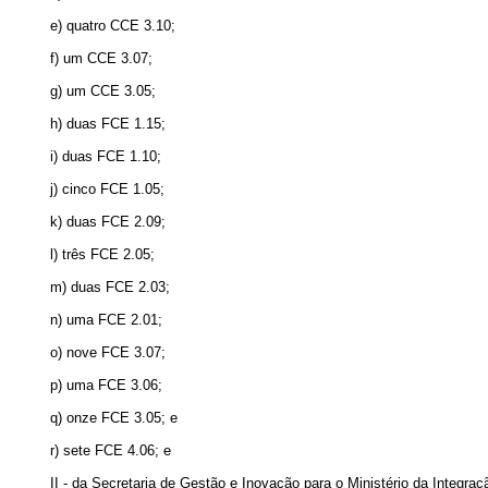
e) quatro CCE 3.10;
f) um CCE 3.07;
g) um CCE 3.05;
h) duas FCE 1.15;
i) duas FCE 1.10;
j) cinco FCE 1.05;
k) duas FCE 2.09;
l) três FCE 2.05;
m) duas FCE 2.03;
n) uma FCE 2.01;
o) nove FCE 3.07;
p) uma FCE 3.06;
q) onze FCE 3.05; e
r) sete FCE 4.06; e
II - da Secretaria de Gestão e Inovação para o Ministério da Integra