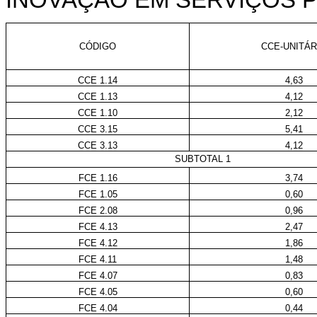
INOVAÇÃO EM SERVIÇOS P
CÓDIGO
CCE-UNITÁR
CCE 1.14
4,63
CCE 1.13
4,12
CCE 1.10
2,12
CCE 3.15
5,41
CCE 3.13
4,12
SUBTOTAL 1
FCE 1.16
3,74
FCE 1.05
0,60
FCE 2.08
0,96
FCE 4.13
2,47
FCE 4.12
1,86
FCE 4.11
1,48
FCE 4.07
0,83
FCE 4.05
0,60
FCE 4.04
0,44