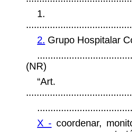
1.
........................................
2.
Grupo Hospitalar C
...................................
(NR)
“Ar
........................................
...................................
X -
coordenar, monito