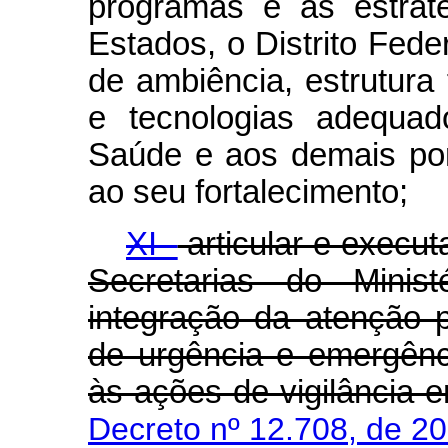
programas e as estrat
Estados, o Distrito Fede
de ambiência, estrutura
e tecnologias adequa
Saúde e aos demais po
ao seu fortalecimento;
XI -
articular e execu
Secretarias do Minis
integração da atenção 
de urgência e emergênc
às ações de vigilância 
Decreto nº 12.708, de 2