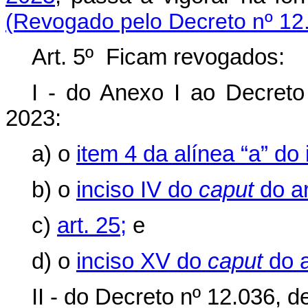
(Revogado pelo Decreto nº 12
Art. 5º Ficam revogados:
I - do Anexo I ao Decret
2023:
a) o
item 4 da alínea “a” do 
b) o
inciso IV do
caput
do ar
c)
art. 25;
e
d) o
inciso XV do
caput
do a
II - do Decreto nº 12.036, 