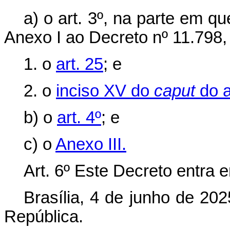
a) o art. 3º, na parte em qu
Anexo I ao Decreto nº 11.798
1. o
art. 25
; e
2. o
inciso XV do
caput
do a
b) o
art. 4º
; e
c) o
Anexo III.
Art. 6º Este Decreto entra 
Brasília, 4 de junho de 20
República.