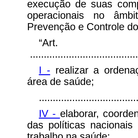
execução de suas compe
operacionais no âmbi
Prevenção e Controle do
“Ar
.......................................
I -
realizar a orden
área de saúde;
...................................
IV -
elaborar, coord
das políticas nacionai
trabalho na saúde;