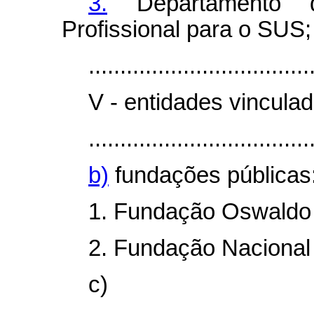
3.
Departamento 
Profissional para o SUS;
...................................
V - entidades vinculad
...................................
b)
fundações públicas
1. Fundação Oswaldo 
2. Fundação Nacional
c)
........................................