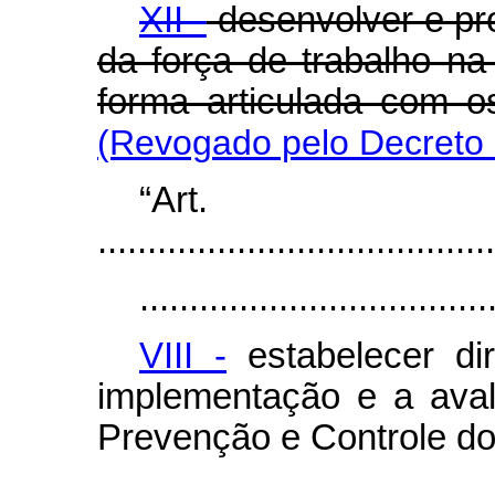
XII -
desenvolver e pro
da força de trabalho na
forma articulada com o
(Revogado pelo Decreto 
“Ar
........................................
...................................
VIII -
estabelecer dir
implementação e a aval
Prevenção e Controle do