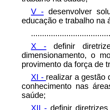
V -
desenvolver sol
educação e trabalho na 
...................................
X -
definir diretri
dimensionamento, o mo
provimento da força de t
XI -
realizar a gestão
conhecimento nas área
saúde;
XII -
definir diretriz