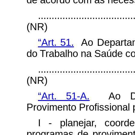
de acordo com as necess
...................................
(NR)
“Art. 51.
Ao Departam
do Trabalho na Saúde c
...................................
(NR)
“Art. 51-A.
Ao Dep
Provimento Profissional
I - planejar, coord
programas de provimento