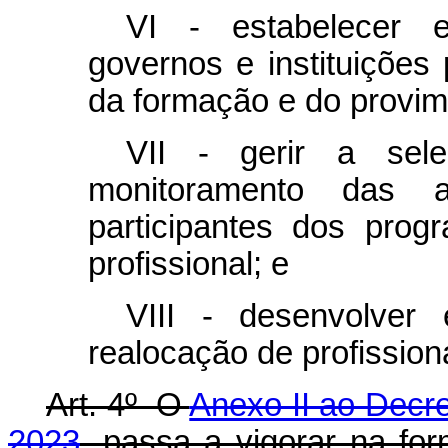
VI - estabelecer 
governos e instituições
da formação e do provime
VII - gerir a sel
monitoramento das at
participantes dos prog
profissional; e
VIII - desenvolver 
realocação de profission
Art. 4º O
Anexo II ao Decr
2023
, passa a vigorar na fo