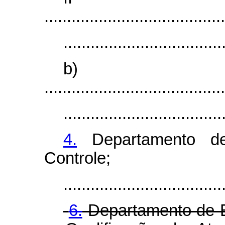
........................................
...................................
b)
........................................
...................................
4.
Departamento de
Controle;
...................................
6.
Departamento de E