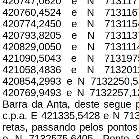
420747,0620 e N 713117
420760,4524 e N 713116
420774,2450 e N 713115
420793,8205 e N 713113
420829,0050 e N 713111
421090,5043 e N 713197
421058,4836 e N 713201
420854,2993 e N 7132250,55
420769,9493 e N 7132257,12
Barra da Anta, deste segue p
c.p.a. E 421335,5428 e N 713
retas, passando pelos pontos
e N 7132575,6405, Ponto 