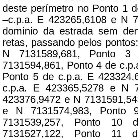
deste perímetro no Ponto 1 
–c.p.a. E 423265,6108 e N 7
domínio da estrada sem den
retas, passando pelos pontos
N 7131589,681, Ponto 3
7131594,861, Ponto 4 de c.p
Ponto 5 de c.p.a. E 423324
c.p.a. E 423365,5278 e N 7
423376,9472 e N 7131591,543
e N 7131574,983, Ponto 
7131539,257, Ponto 10 
7131527,122, Ponto 11 