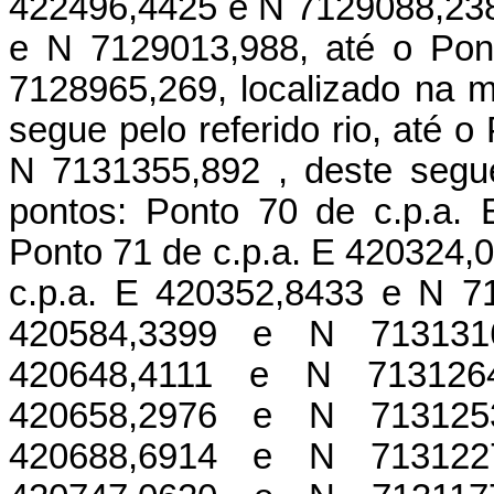
422496,4425 e N 7129088,238
e N 7129013,988, até o Pon
7128965,269, localizado na 
segue pelo referido rio, até 
N 7131355,892 , deste segue
pontos: Ponto 70 de c.p.a.
Ponto 71 de c.p.a. E 420324,
c.p.a. E 420352,8433 e N 7
420584,3399 e N 713131
420648,4111 e N 713126
420658,2976 e N 713125
420688,6914 e N 713122