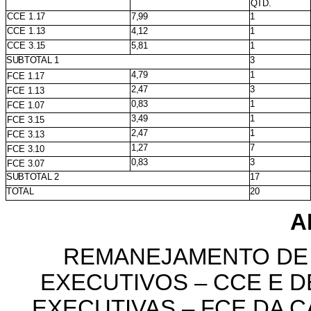
QTD.
CCE
1.17
7,99
1
CCE
1.13
4,12
1
CCE
3.15
5,81
1
SUBTOTAL
1
3
4,79
1
FCE
1.17
2,47
3
FCE
1.13
0,83
1
FCE
1.07
3,49
1
FCE
3.15
2,47
1
FCE
3.13
1,27
7
FCE
3.10
0,83
3
FCE
3.07
SUBTOTAL
2
17
TOTAL
20
A
REMANEJAMENTO DE
EXECUTIVOS – CCE E 
EXECUTIVAS – FCE
DA C