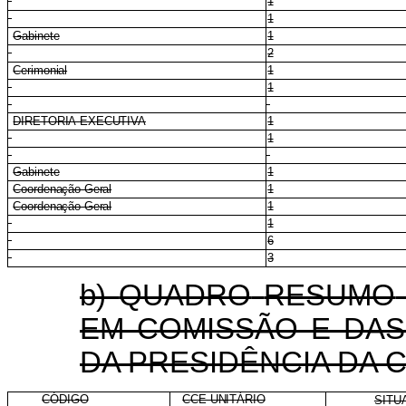
1
1
Gabinete
1
2
Cerimonial
1
1
DIRETORIA-EXECUTIVA
1
1
Gabinete
1
Coordenação-Geral
1
Coordenação-Geral
1
1
6
3
b)
QUADRO
RESUMO
EM
COMISSÃO
E
DAS
DA PRESIDÊNCIA DA C
CÓDIGO
CCE-UNITÁRIO
SITU