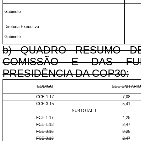
Gabinete
Diretoria-Executiva
Gabinete
b) QUADRO RESUMO D
COMISSÃO E DAS FU
PRESIDÊNCIA DA COP30:
CÓDIGO
CCE-UNITÁRIO
CCE 1.17
7,08
CCE 3.15
5,41
SUBTOTAL 1
FCE 1.17
4,25
FCE 1.13
2,47
FCE 3.15
3,25
FCE 3.13
2,47