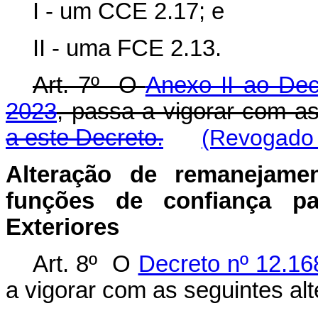
I - um CCE 2.17; e
II - uma FCE 2.13.
Art. 7º O
Anexo II ao Dec
2023
, passa a vigorar com a
a este Decreto.
(Revogado 
Alteração de remanejamen
funções de confiança pa
Exteriores
Art. 8º O
Decreto nº 12.16
a vigorar com as seguintes al