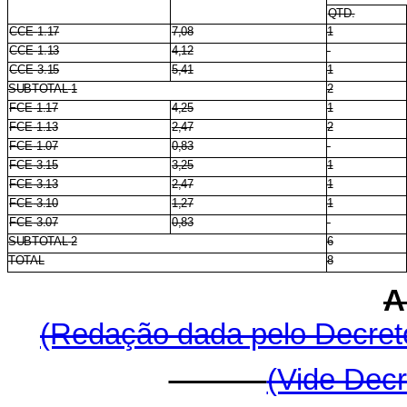
QTD.
CCE
1.17
7,08
1
CCE
1.13
4,12
-
CCE
3.15
5,41
1
SUBTOTAL
1
2
FCE
1.17
4,25
1
FCE
1.13
2,47
2
FCE
1.07
0,83
-
FCE
3.15
3,25
1
FCE
3.13
2,47
1
FCE
3.10
1,27
1
FCE
3.07
0,83
-
SUBTOTAL
2
6
TOTAL
8
A
(Redação dada pelo Decreto
(Vide Decr