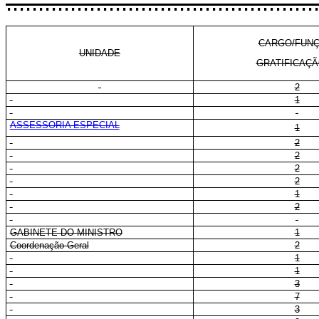
................................................
CARGO/FUNÇ
UNIDADE
GRATIFICAÇÃ
2
1
ASSESSORIA ESPECIAL
1
2
2
2
2
1
2
GABINETE DO MINISTRO
1
Coordenação-Geral
2
1
1
3
7
3