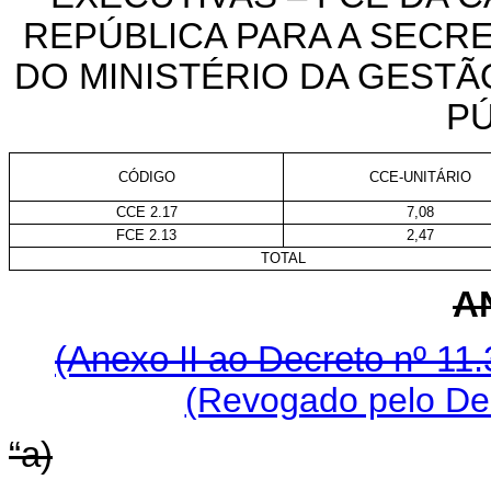
REPÚBLICA PARA A SECR
DO MINISTÉRIO DA GESTÃ
P
CÓDIGO
CCE-UNITÁRIO
CCE 2.17
7,08
FCE 2.13
2,47
TOTAL
AN
(Anexo II ao Decreto nº 11.
(Revogado pelo Dec
“a)