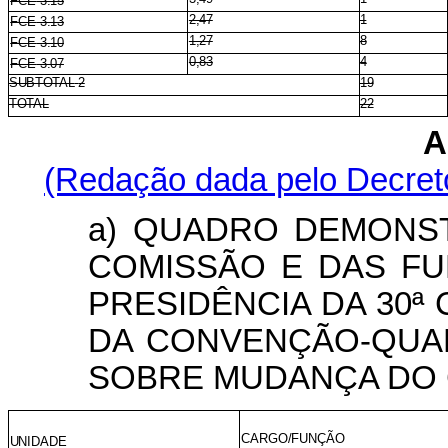
FCE
3.15
2,47
1
FCE
3.13
1,27
8
FCE
3.10
0,83
4
FCE
3.07
SUBTOTAL
2
19
TOTAL
22
A
(Redação dada pelo Decreto
a) QUADRO DEMONS
COMISSÃO E DAS FU
PRESIDÊNCIA DA 30ª
DA CONVENÇÃO-QUA
SOBRE MUDANÇA DO C
CARGO/FUNÇÃO
UNIDADE