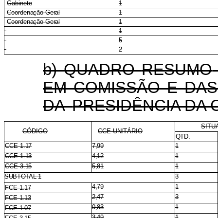
Gabinete
1
Coordenação-Geral
1
Coordenação-Geral
1
1
5
2
b)
QUADRO
RESUMO
EM
COMISSÃO
E
DAS
DA
PRESIDÊNCIA DA 
SITU
CÓDIGO
CCE-UNITÁRIO
QTD.
CCE
1.17
7,99
1
CCE
1.13
4,12
1
CCE
3.15
5,81
1
SUBTOTAL
1
3
4,79
1
FCE
1.17
2,47
3
FCE
1.13
0,83
1
FCE
1.07
3,49
1