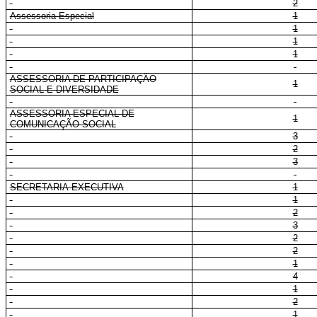
2
Assessoria Especial
1
1
1
1
ASSESSORIA DE PARTICIPAÇÃO
1
SOCIAL E DIVERSIDADE
ASSESSORIA ESPECIAL DE
1
COMUNICAÇÃO SOCIAL
3
2
3
SECRETARIA-EXECUTIVA
1
1
2
3
2
2
1
4
1
2
1