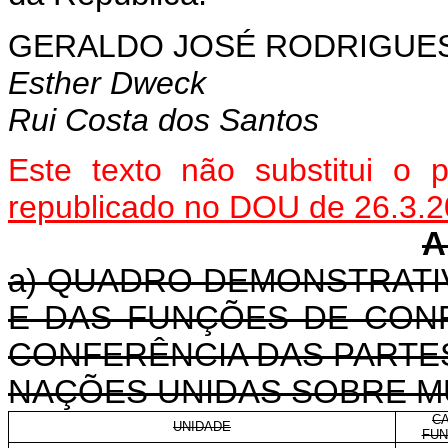
GERALDO
JOSÉ RODRIGUES
Esther Dweck
Rui Costa dos Santos
Este texto não substitui o
republicado no DOU de 26.3.
A
a) QUADRO DEMONSTRAT
E DAS FUNÇÕES DE CONF
CONFERÊNCIA DAS PART
NAÇÕES UNIDAS SOBRE M
C
UNIDADE
FUN