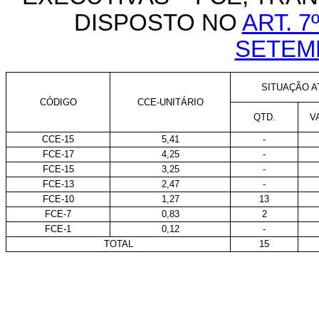
DISPOSTO NO
ART. 7
SETEM
SITUAÇÃO AT
CÓDIGO
CCE-UNITÁRIO
QTD.
V
CCE-15
5,41
-
FCE-17
4,25
-
FCE-15
3,25
-
FCE-13
2,47
-
FCE-10
1,27
13
FCE-7
0,83
2
FCE-1
0,12
-
TOTAL
15