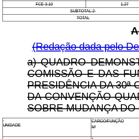
FCE 3.10
1,27
SUBTOTAL 2
TOTAL
A
(Redação dada pelo Dec
a) QUADRO DEMONS
COMISSÃO E DAS FU
PRESIDÊNCIA DA 30ª
DA CONVENÇÃO-QUA
SOBRE MUDANÇA DO C
CARGO/FUNÇÃO
UNIDADE
Nº