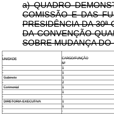
a) QUADRO DEMONS
COMISSÃO E DAS FU
PRESIDÊNCIA DA 30ª
DA CONVENÇÃO-QUA
SOBRE MUDANÇA DO C
CARGO/FUNÇÃO
UNIDADE
Nº
1
1
Gabinete
1
2
Cerimonial
1
1
DIRETORIA-EXECUTIVA
1
1