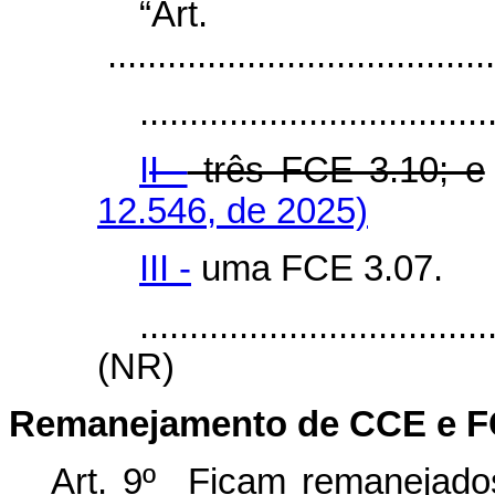
“Ar
.......................................
...................................
I
I -
três FCE 3.10; e
12.546, de 2025)
III -
uma FCE 3.07.
...................................
(NR)
Remanejamento de CCE e FC
Art. 9º Ficam remanejados