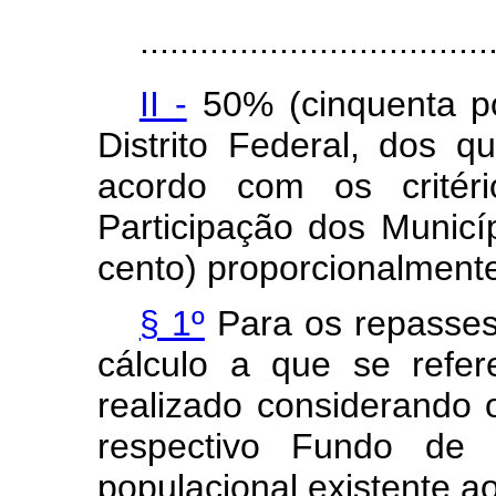
...................................
II -
50% (cinquenta po
Distrito Federal, dos q
acordo com os critér
Participação dos Municí
cento) proporcionalment
§ 1º
Para
os repasses 
cálculo a que se refe
realizado considerando 
respectivo Fundo de 
populacional existente ao