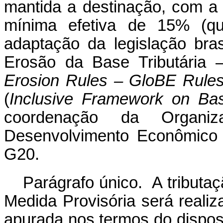
mantida a destinação, com a f
mínima efetiva de 15% (q
adaptação da legislação bra
Erosão da Base Tributária
Erosion Rules
–
GloBE Rule
(
Inclusive Framework on Base
coordenação da Organ
Desenvolvimento Econômic
G20.
Parágrafo único. A tributaç
Medida Provisória será reali
apurada nos termos do dispos