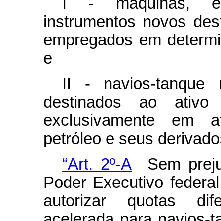
I - máquinas, eq
instrumentos novos dest
empregados em determi
e
II - navios-tanque
destinados ao ativo
exclusivamente em a
petróleo e seus derivado
“Art. 2º-A
Sem prejuíz
Poder Executivo federal
autorizar quotas dif
acelerada para navios-