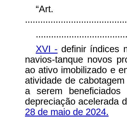
“Ar
........................................
...................................
XVI -
definir índices
navios-tanque novos pr
ao ativo imobilizado e
atividade de cabotagem 
a serem beneficiados 
depreciação acelerada d
28 de maio de 2024.
...................................