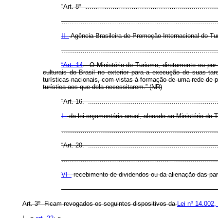
“Art. 8º ………….……………………………...............................
…………………………………………………..................................
II -
Agência Brasileira de Promoção Internacional do Tu
..............................................................................
“Art. 14
. O Ministério do Turismo, diretamente ou por
culturais do Brasil no exterior para a execução de suas ta
turísticas nacionais, com vistas à formação de uma rede de pr
turística aos que dela necessitarem.” (NR)
“Art. 16. ...................................................................
I -
da lei orçamentária anual, alocado ao Ministério do 
..............................................................................
“Art. 20. ...................................................................
………………………………………………....................................
VI -
recebimento de dividendos ou da alienação das par
..............................................................................
Art. 3º Ficam revogados os seguintes dispositivos da
Lei nº 14.002,