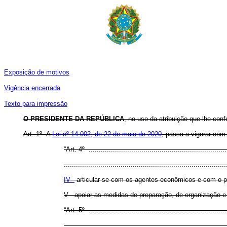
Exposição de motivos
Vigência encerrada
Texto para impressão
O PRESIDENTE DA REPÚBLICA
, no uso da atribuição que lhe conf
Art. 1º A
Lei nº 14.002, de 22 de maio de 2020
, passa a vigorar com
“Art. 4º .....................................................................
................................................................................
IV -
articular-se com os agentes econômicos e com o púb
V - apoiar as medidas de preparação, de organização e 
“Art. 5º .....................................................................
................................................................................