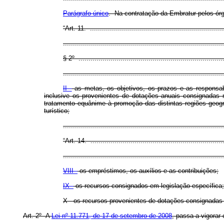
Parágrafo único
. Na contratação da Embratur pelos órgã
“Art. 11. ....................................................................
................................................................................
§ 2º .........................................................................
................................................................................
II -
as metas, os objetivos, os prazos e as responsabi
inclusive os provenientes de dotações anuais consignadas 
tratamento equânime à promoção das distintas regiões geog
turístico;
..............................................................................
“Art. 14. ...................................................................
................................................................................
VIII -
os empréstimos, os auxílios e as contribuições;
IX -
os recursos consignados em legislação específica;
X - os recursos provenientes de dotações consignadas
Art. 2º A
Lei nº 11.771, de 17 de setembro de 2008
, passa a vigorar