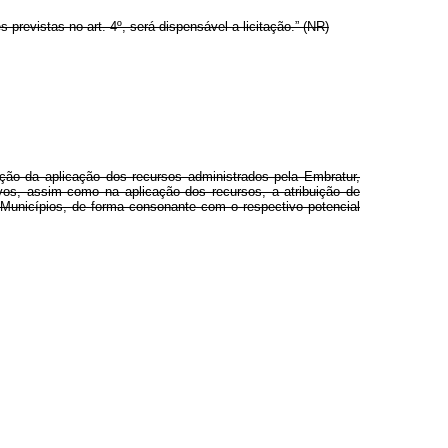
previstas no art. 4º, será dispensável a licitação.” (NR)
ação da aplicação dos recursos administrados pela Embratur,
vos, assim como na aplicação dos recursos, a atribuição de
Municípios, de forma consonante com o respectivo potencial