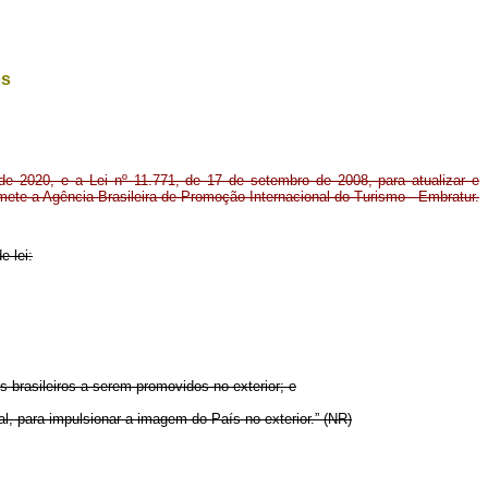
os
de 2020, e a Lei nº 11.771, de 17 de setembro de 2008, para atualizar e
bmete a Agência Brasileira de Promoção Internacional do Turismo - Embratur.
e lei:
 brasileiros a serem promovidos no exterior; e
l, para impulsionar a imagem do País no exterior.” (NR)