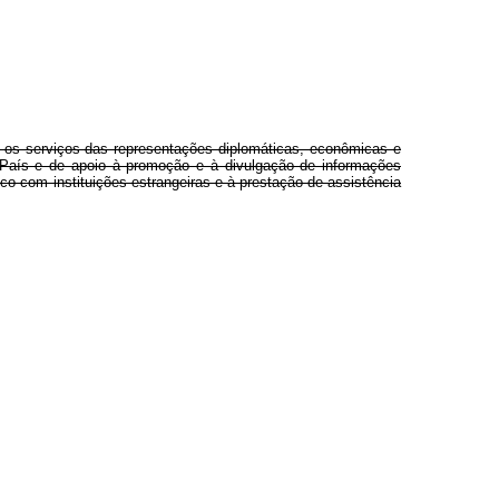
, os serviços das representações diplomáticas, econômicas e
 o País e de apoio à promoção e à divulgação de informações
ico com instituições estrangeiras e à prestação de assistência