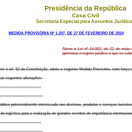
Presidência da República
Casa Civil
Secretaria Especial para Assuntos Jurídic
MEDIDA PROVISÓRIA Nº 1.207, DE 27 DE FEVEREIRO DE 2024
Altera a Lei nº 14.002, de 22 de maio 
aprimorar o regime jurídico a que se su
ere o art. 62 da Constituição, adota a seguinte Medida Provisória, com força d
 as seguintes alterações:
..................................
.....................................
lico potencialmente interessado nos destinos, produtos e serviços turísticos
de logística para a realização de grandes eventos de importância internaciona
..................................
.....................................