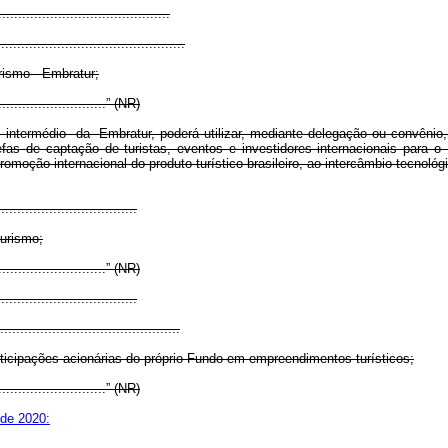
..............................
...............................
rismo - Embratur;
.............................” (NR)
 intermédio da Embratur, poderá utilizar, mediante delegação ou convênio
refas de captação de turistas, eventos e investidores internacionais para
omoção internacional do produto turístico brasileiro, ao intercâmbio tecnológ
..................................
Turismo;
.............................” (NR)
..................................
...............................
ticipações acionárias do próprio Fundo em empreendimentos turísticos;
.............................” (NR)
 de 2020: