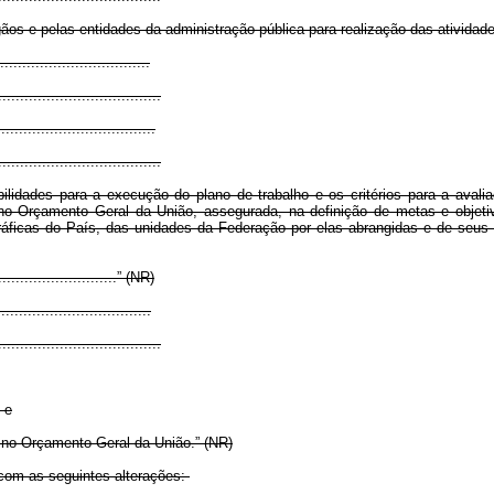
os e pelas entidades da administração pública para realização das atividades 
.................................
.....................................
...................................
.....................................
lidades para a execução do plano de trabalho e os critérios para a avali
no Orçamento Geral da União, assegurada, na definição de metas e objeti
ráficas do País, das unidades da Federação por elas abrangidas e de seus 
.............................” (NR)
..................................
.....................................
 e
 no Orçamento Geral da União.” (NR)
 com as seguintes alterações: