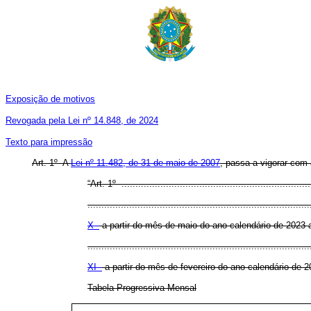
Exposição de motivos
Revogada pela Lei nº 14.848, de 2024
Texto para impressão
Art. 1º A
Lei nº 11.482, de 31 de maio de 2007
, passa a vigorar com 
“Art. 1º .....................................................................
................................................................................
X -
a partir do mês de maio do ano-calendário de 2023 a
................................................................................
XI -
a partir do mês de fevereiro do ano-calendário de 2
Tabela Progressiva Mensal