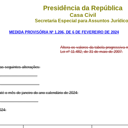
Presidência da República
Casa Civil
Secretaria Especial para Assuntos Jurídic
MEDIDA PROVISÓRIA Nº 1.206, DE 6 DE FEVEREIRO DE 2024
Altera os valores da tabela progressiva
Lei nº 11.482, de 31 de maio de 2007.
as seguintes alterações:
................................
...................................
té o mês de janeiro do ano-calendário de 2024:
..................................
024: