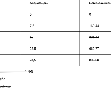
Alíquota (%)
Parcela a Dedu
0
0
7,5
169,44
15
381,44
22,5
662,77
27,5
896,00
..........................” (NR)
ação.
pública.