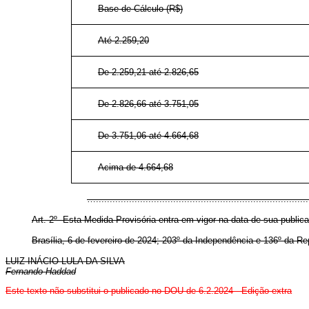
Base de Cálculo (R$)
Até 2.259,20
De 2.259,21 até 2.826,65
De 2.826,66 até 3.751,05
De 3.751,06 até 4.664,68
Acima de 4.664,68
…............................................................................
Art. 2º Esta Medida Provisória entra em vigor na data de sua public
Brasília, 6 de fevereiro de 2024; 203º da Independência e 136º da Re
LUIZ INÁCIO LULA DA SILVA
Fernando Haddad
Este texto não substitui o publicado no DOU de 6.2.2024 - Edição extra