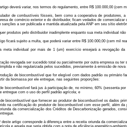
rtigo deverá variar, nos termos do regulamento, entre R$ 100.000,00 (cem mil
mulador de combustíveis fósseis, bem como a cooperativa de produtores, a
esa de comércio exterior e do distribuidor, ficam vedados de comercializar
 de sanções a ser publicada e mantida atualizada pela ANP em seu sítio elet
er produtos pelo distribuidor inadimplente enquanto sua meta individual não 
tigo ficará sujeito a multa, que poderá variar entre R$ 100.000,00 (cem mil re
 meta individual por mais de 1 (um) exercício ensejará a revogação da au
zação revogada ser sucedido total ou parcialmente por outra empresa ou ter s
implida e não regularizada pelos sucedidos, previamente à emissão de nova a
odução de biocombustível que for elegível com dados padrão ou primário far
tir da biomassa por ele entregue, nas seguintes proporções:
 de biocombustível fará jus à participação de, no mínimo, 60% (sessenta por
 entregue com o uso do perfil padrão agrícola; e
 de biocombustível que fornecer ao produtor de biocombustível os dados primá
serido na certificação do produtor de biocombustível com esse perfil, além da 
 oriunda da comercialização dos Créditos de Descarbonização gerados, consid
entregue.
t
deste artigo corresponde à diferença entre a receita oriunda da comercial
agrícola e aquela que seria obtida com a nota de eficiência energético-ambiental