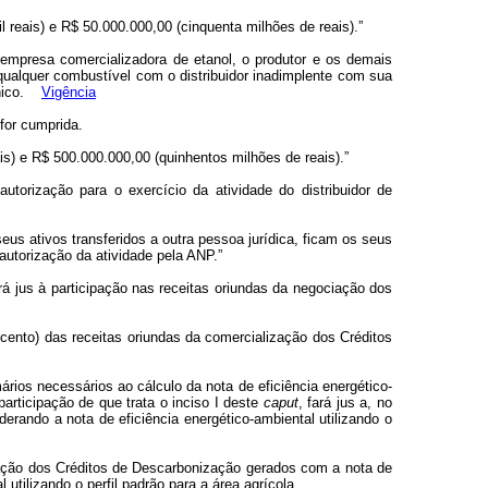
 reais) e R$ 50.000.000,00 (cinquenta milhões de reais).”
 empresa comercializadora de etanol, o produtor e os demais
 qualquer combustível com o distribuidor inadimplente com sua
rônico.
Vigência
for cumprida.
ais) e R$ 500.000.000,00 (quinhentos milhões de reais).”
torização para o exercício da atividade do distribuidor de
eus ativos transferidos a outra pessoa jurídica, ficam os seus
utorização da atividade pela ANP.”
á jus à participação nas receitas oriundas da negociação dos
 cento) das receitas oriundas da comercialização dos Créditos
rios necessários ao cálculo da nota de eficiência energético-
participação de que trata o inciso I deste
caput
, fará jus a, no
erando a nota de eficiência energético-ambiental utilizando o
ização dos Créditos de Descarbonização gerados com a nota de
 utilizando o perfil padrão para a área agrícola.