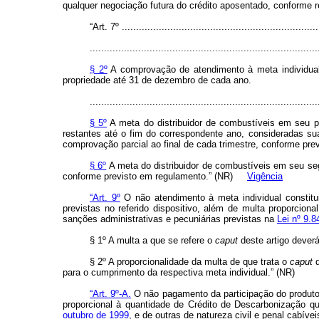
qualquer negociação futura do crédito aposentado, conforme 
“Art. 7º ......................................................................
................................................................................
§ 2º
A comprovação de atendimento à meta individual 
propriedade até 31 de dezembro de cada ano.
................................................................................
§ 5º
A meta do distribuidor de combustíveis em seu pr
restantes até o fim do correspondente ano, consideradas su
comprovação parcial ao final de cada trimestre, conforme pre
§ 6º
A meta do distribuidor de combustíveis em seu s
conforme previsto em regulamento.” (NR)
Vigência
“Art. 9º
O não atendimento à meta individual constitu
previstas no referido dispositivo, além de multa proporci
sanções administrativas e pecuniárias previstas na
Lei nº 9.8
§ 1º A multa a que se refere o
caput
deste artigo deverá
§ 2º A proporcionalidade da multa de que trata o
caput
d
para o cumprimento da respectiva meta individual.” (NR)
“Art. 9º-A.
O não pagamento da participação do produtor 
proporcional à quantidade de Crédito de Descarbonização q
outubro de 1999
, e de outras de natureza civil e penal cabívei