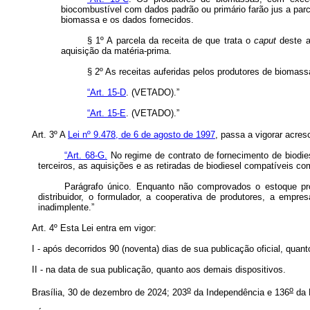
biocombustível com dados padrão ou primário farão jus a parc
biomassa e os dados fornecidos.
§ 1º A parcela da receita de que trata o
caput
deste a
aquisição da matéria-prima.
§ 2º As receitas auferidas pelos produtores de biomas
“Art. 15-D
. (VETADO).”
“Art. 15-E
. (VETADO).”
Art. 3º A
Lei nº 9.478, de 6 de agosto de 1997
, passa a vigorar acres
“Art. 68-G.
No regime de contrato de fornecimento de biodie
terceiros, as aquisições e as retiradas de biodiesel compatíveis c
Parágrafo único. Enquanto não comprovados o estoque próp
distribuidor, o formulador, a cooperativa de produtores, a empr
inadimplente.”
Art. 4º Esta Lei entra em vigor:
I - após decorridos 90 (noventa) dias de sua publicação oficial, quan
II - na data de sua publicação, quanto aos demais dispositivos.
o
o
Brasília, 30 de dezembro de 2024; 203
da Independência e 136
da 