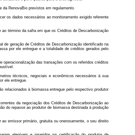
dade da RenovaBio previstos em regulamento.
ecer os dados necessários ao monitoramento exigido referente
e ao término da safra em que os Créditos de Descarbonização
ial de geração de Créditos de Descarbonização identificado na
assa por ele entregue e a totalidade de créditos gerados pelo
e operacionalização das transações com os referidos créditos
ustível.
âmetros técnicos, negociais e econômicos necessários à sua
or ele entregue.
ão relacionados à biomassa entregue pelo respectivo produtor
decorrentes da negociação dos Créditos de Descarbonização ao
asião do repasse ao produtor de biomassa destinada à produção
 ao emissor primário, gratuita ou onerosamente, o seu direito
jam elegíveis e inseridos na certificação do produtor de