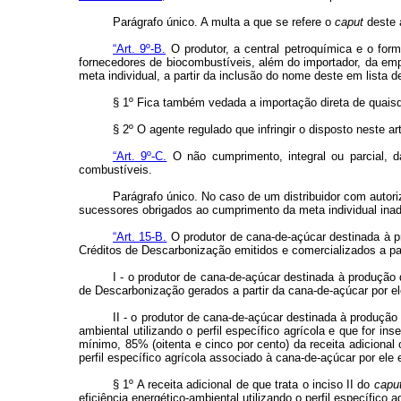
Parágrafo único. A multa a que se refere o
caput
deste a
“Art. 9º-B.
O produtor, a central petroquímica e o for
fornecedores de biocombustíveis, além do importador, da empr
meta individual, a partir da inclusão do nome deste em lista
§ 1º Fica também vedada a importação direta de quaisqu
§ 2º O agente regulado que infringir o disposto neste ar
“Art. 9º-C.
O não cumprimento, integral ou parcial, da
combustíveis.
Parágrafo único. No caso de um distribuidor com autori
sucessores obrigados ao cumprimento da meta individual inad
“Art. 15-B.
O produtor de cana-de-açúcar destinada à pr
Créditos de Descarbonização emitidos e comercializados a par
I - o produtor de cana-de-açúcar destinada à produção
de Descarbonização gerados a partir da cana-de-açúcar por ele
II - o produtor de cana-de-açúcar destinada à produção
ambiental utilizando o perfil específico agrícola e que for in
mínimo, 85% (oitenta e cinco por cento) da receita adicional
perfil específico agrícola associado à cana-de-açúcar por ele 
§ 1º A receita adicional de que trata o inciso II do
capu
eficiência energético-ambiental utilizando o perfil específico 