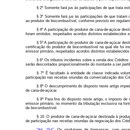
§ 2º Somente fará jus às participações de que trata es
§ 3º Somente fará jus às participações de que tratam o
ao produtor de biocombustível, conforme previsto em regulam
§ 4º A participação do produtor de cana-de-açúcar de
foram emitidos, respeitados acordos distintos estabelecidos e
§ 5º A participação do produtor de cana-de-açúcar dest
certificação do produtor de biocombustível na qual ele foi i
emissor primário, respeitados acordos distintos estabelecidos
§ 6º Os tributos incidentes sobre a venda dos Crédito
serão descontados proporcionalmente do montante a ser parti
§ 7º É facultado à entidade de classe indicada volu
participação nas receitas oriundas da comercialização dos Cr
§ 8º O descumprimento do disposto neste artigo impedi
de cana-de-açúcar.
§ 9º Para fins do disposto neste artigo, o imposto de
emissor primário, no momento da tributação exclusiva na font
de biocombustível.
§ 10. O produtor de cana-de-açúcar destinada à produç
de participação nas receitas oriundas da negociação dos Cré
“Art. 15-C
. Os produtores de biomassas, com exceçã