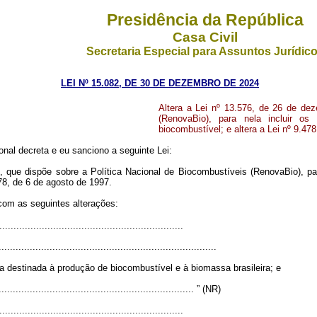
Presidência da República
Casa Civil
Secretaria Especial para Assuntos Jurídic
LEI Nº 15.082, DE 30 DE DEZEMBRO DE 2024
Altera a Lei nº 13.576, de 26 de de
(RenovaBio), para nela incluir os
biocombustível; e altera a Lei nº 9.47
nal decreta e eu sanciono a seguinte Lei:
, que dispõe sobre a Política Nacional de Biocombustíveis (RenovaBio), pa
78, de 6 de agosto de 1997.
 com as seguintes alterações:
................................................................
.............................................................................
a destinada à produção de biocombustível e à biomassa brasileira; e
...................................................................... ” (NR)
................................................................