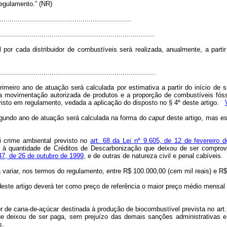
regulamento.” (NR)
................................................................
.............................................................................
por cada distribuidor de combustíveis será realizada, anualmente, a part
.............................................................................
imeiro ano de atuação será calculada por estimativa a partir do início de
a movimentação autorizada de produtos e a proporção de combustíveis fóss
visto em regulamento, vedada a aplicação do disposto no § 4º deste artigo.
egundo ano de atuação será calculada na forma do
caput
deste artigo, mas es
i crime ambiental previsto no
art. 68 da Lei nº 9.605, de 12 de fevereiro 
onal à quantidade de Créditos de Descarbonização que deixou de ser compr
47, de 26 de outubro de 1999
, e de outras de natureza civil e penal cabíveis.
 variar, nos termos do regulamento, entre R$ 100.000,00 (cem mil reais) e R$
este artigo deverá ter como preço de referência o maior preço médio mensal
de cana-de-açúcar destinada à produção de biocombustível prevista no art. 
ue deixou de ser paga, sem prejuízo das demais sanções administrativas e
s.