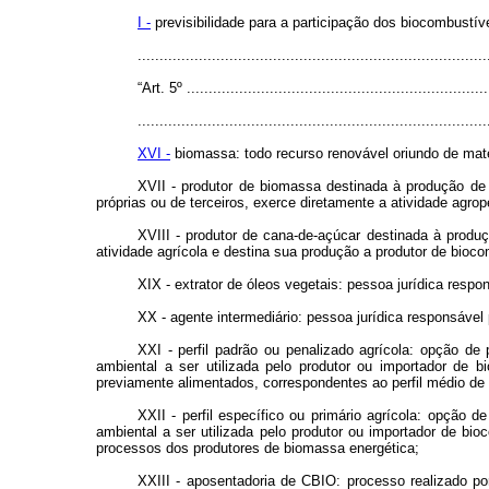
I -
previsibilidade para a participação dos biocombustí
...............................................................................
“Art. 5º ......................................................................
................................................................................
XVI -
biomassa: todo recurso renovável oriundo de maté
XVII - produtor de biomassa destinada à produção de b
próprias ou de terceiros, exerce diretamente a atividade agro
XVIII - produtor de cana-de-açúcar destinada à produç
atividade agrícola e destina sua produção a produtor de bioco
XIX - extrator de óleos vegetais: pessoa jurídica respo
XX - agente intermediário: pessoa jurídica responsáve
XXI - perfil padrão ou penalizado agrícola: opção de
ambiental a ser utilizada pelo produtor ou importador de
previamente alimentados, correspondentes ao perfil médio de
XXII - perfil específico ou primário agrícola: opção 
ambiental a ser utilizada pelo produtor ou importador de b
processos dos produtores de biomassa energética;
XXIII - aposentadoria de CBIO: processo realizado por