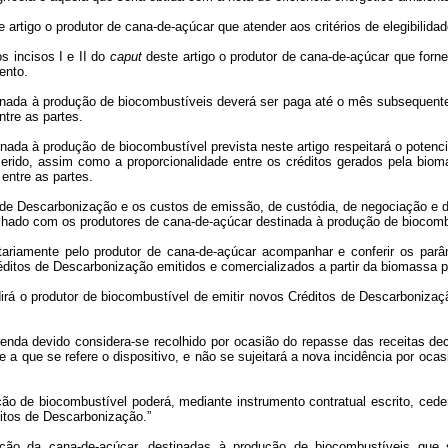
te artigo o produtor de cana-de-açúcar que atender aos critérios de elegibili
s incisos I e II do
caput
deste artigo o produtor de cana-de-açúcar que forn
ento.
stinada à produção de biocombustíveis deverá ser paga até o mês subsequent
ntre as partes.
inada à produção de biocombustível prevista neste artigo respeitará o potenc
nserido, assim como a proporcionalidade entre os créditos gerados pela biom
 entre as partes.
s de Descarbonização e os custos de emissão, de custódia, de negociação e d
lhado com os produtores de cana-de-açúcar destinada à produção de biocomb
ntariamente pelo produtor de cana-de-açúcar acompanhar e conferir os par
éditos de Descarbonização emitidos e comercializados a partir da biomassa p
rá o produtor de biocombustível de emitir novos Créditos de Descarbonizaç
 renda devido considera-se recolhido por ocasião do repasse das receitas 
e a que se refere o dispositivo, e não se sujeitará a nova incidência por oc
ão de biocombustível poderá, mediante instrumento contratual escrito, ceder
ditos de Descarbonização.”
o da cana-de-açúcar, destinadas à produção de biocombustíveis que se