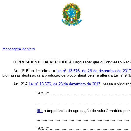
Mensagem de veto
O PRESIDENTE DA REPÚBLICA
Faço saber que o Congresso Nacio
Art. 1º Esta Lei altera a
Lei nº 13.576, de 26 de dezembro de 2017
biomassas destinadas à produção de biocombustíveis, e altera a Lei nº 9.4
Art. 2º A
Lei nº 13.576, de 26 de dezembro de 2017
, passa a vigorar
“Art. 2º ......................................................................
................................................................................
III -
a importância da agregação de valor à matéria-prim
...............................................................................
“Art. 3º ......................................................................