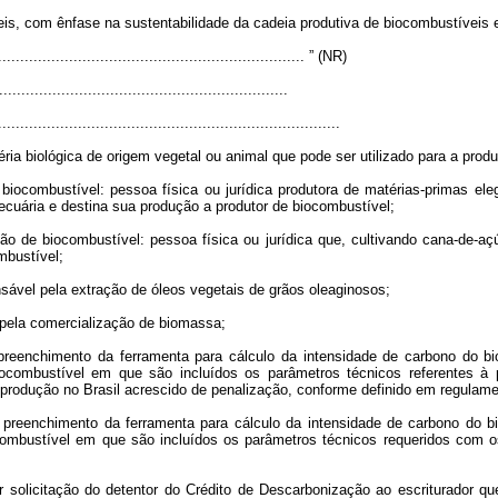
veis, com ênfase na sustentabilidade da cadeia produtiva de biocombustíveis
...................................................................... ” (NR)
................................................................
.............................................................................
ria biológica de origem vegetal ou animal que pode ser utilizado para a prod
iocombustível: pessoa física ou jurídica produtora de matérias-primas eleg
pecuária e destina sua produção a produtor de biocombustível;
ão de biocombustível: pessoa física ou jurídica que, cultivando cana-de-açú
mbustível;
nsável pela extração de óleos vegetais de grãos oleaginosos;
l pela comercialização de biomassa;
 preenchimento da ferramenta para cálculo da intensidade de carbono do bi
 biocombustível em que são incluídos os parâmetros técnicos referentes 
 produção no Brasil acrescido de penalização, conforme definido em regulame
de preenchimento da ferramenta para cálculo da intensidade de carbono do b
iocombustível em que são incluídos os parâmetros técnicos requeridos com 
 solicitação do detentor do Crédito de Descarbonização ao escriturador que