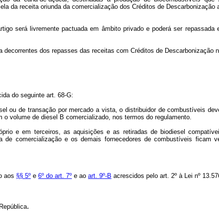
ela da receita oriunda da comercialização dos Créditos de Descarbonização a
rtigo será livremente pactuada em âmbito privado e poderá ser repassada
sa decorrentes dos repasses das receitas com Créditos de Descarbonização na
cida do seguinte art. 68-G:
sel ou de transação por mercado a vista, o distribuidor de combustíveis de
om o volume de diesel B comercializado, nos termos do regulamento.
rio e em terceiros, as aquisições e as retiradas de biodiesel compatíve
esa de comercialização e os demais fornecedores de combustíveis ficam ve
to aos
§§ 5º
e
6º do art. 7º
e ao
art. 9º-B
acrescidos pelo art. 2º à Lei nº 13.5
.
República