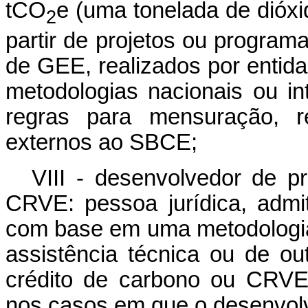
tCO
e (uma tonelada de dióxi
2
partir de projetos ou progra
de GEE, realizados por entida
metodologias nacionais ou in
regras para mensuração, re
externos ao SBCE;
VIII - desenvolvedor de p
CRVE: pessoa jurídica, admit
com base em uma metodologia,
assistência técnica ou de ou
crédito de carbono ou CRVE
nos casos em que o desenvolve