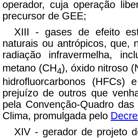
operador, cuja operação lib
precursor de GEE;
XIII - gases de efeito es
naturais ou antrópicos, que,
radiação infravermelha, in
metano (CH
), óxido nitroso (
4
hidrofluorcarbonos (HFCs) 
prejuízo de outros que venh
pela Convenção-Quadro das
Clima, promulgada pelo
Decret
XIV - gerador de projeto 