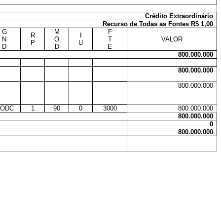
Crédito Extraordinário
Recurso de Todas as Fontes R$ 1,00
G
M
F
R
I
N
O
T
VALOR
P
U
D
D
E
800.000.000
800.000.000
800.000.000
-ODC
1
90
0
3000
800.000.000
800.000.000
0
800.000.000