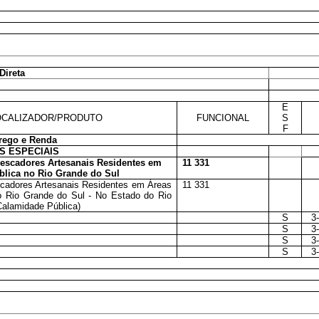
Direta
E
CALIZADOR/PRODUTO
FUNCIONAL
S
F
rego e Renda
 ESPECIAIS
Pescadores Artesanais Residentes em
11 331
blica no Rio Grande do Sul
scadores Artesanais Residentes em Áreas
11 331
o Rio Grande do Sul - No Estado do Rio
 Calamidade Pública)
S
3
S
3
S
3
S
3