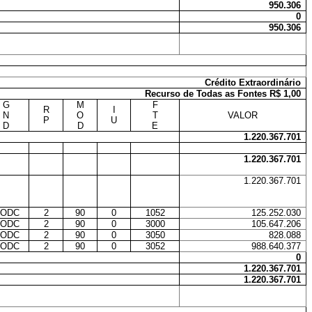
950.306
0
950.306
Crédito Extraordinário
Recurso de Todas as Fontes R$ 1,00
G
M
F
R
I
N
O
T
VALOR
P
U
D
D
E
1.220.367.701
1.220.367.701
1.220.367.701
-ODC
2
90
0
1052
125.252.030
-ODC
2
90
0
3000
105.647.206
-ODC
2
90
0
3050
828.088
-ODC
2
90
0
3052
988.640.377
0
1.220.367.701
1.220.367.701