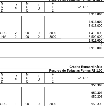
G
M
F
R
I
N
O
T
VALOR
P
U
D
D
E
6.916.000
6.916.000
6.916.000
-ODC
2
90
0
3000
1.416.000
-INV
2
90
0
3000
5.500.000
6.916.000
0
6.916.000
Crédito Extraordinário
Recurso de Todas as Fontes R$ 1,00
G
M
F
R
I
N
O
T
VALOR
P
U
D
D
E
950.306
950.306
950.306
-ODC
1
90
0
3000
950.306