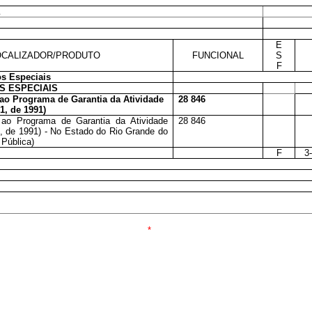
a
E
CALIZADOR/PRODUTO
FUNCIONAL
S
F
s Especiais
 ESPECIAIS
s ao Programa de Garantia da Atividade
28 846
1, de 1991)
s ao Programa de Garantia da Atividade
28 846
, de 1991) - No Estado do Rio Grande do
 Pública)
F
3
*