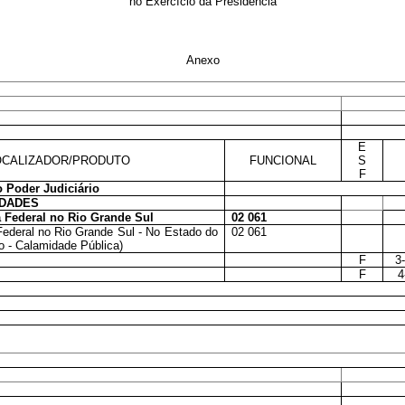
no Exercício da Presidência
Anexo
E
CALIZADOR/PRODUTO
FUNCIONAL
S
F
 Poder Judiciário
IDADES
 Federal no Rio Grande Sul
02 061
ederal no Rio Grande Sul - No Estado do
02 061
io - Calamidade Pública)
F
3
F
4