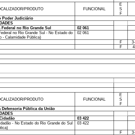
E
CALIZADOR/PRODUTO
FUNCIONAL
S
F
 Poder Judiciário
IDADES
 Federal no Rio Grande Sul
02 061
ederal no Rio Grande Sul - No Estado do
02 061
io - Calamidade Pública)
F
3
F
4
E
CALIZADOR/PRODUTO
FUNCIONAL
S
F
 Defensoria Pública da União
IDADES
 Cidadão
03 422
Cidadão - No Estado do Rio Grande do Sul
03 422
lica)
F
3