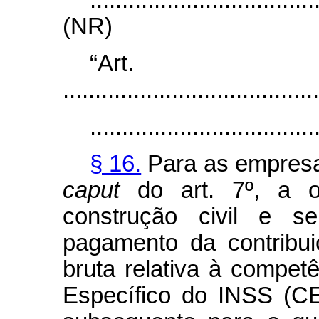
...................................
(NR)
“Ar
........................................
...................................
§ 16.
Para as empresas
caput
do art. 7º, a o
construção civil e s
pagamento da contribui
bruta relativa à compet
Específico do INSS (CE