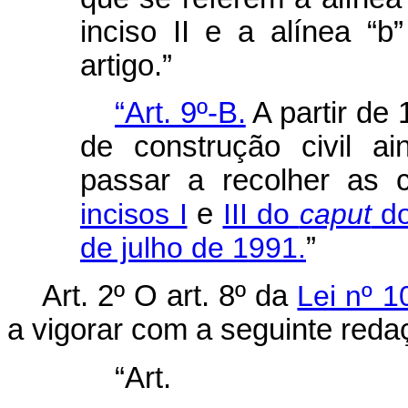
inciso II e a alínea “b
artigo.”
“Art. 9º-B.
A partir de 
de construção civil a
passar a recolher as 
incisos I
e
III do
caput
do
de julho de 1991.
”
Art. 2º O art. 8º da
Lei nº 1
a vigorar com a seguinte reda
“Ar