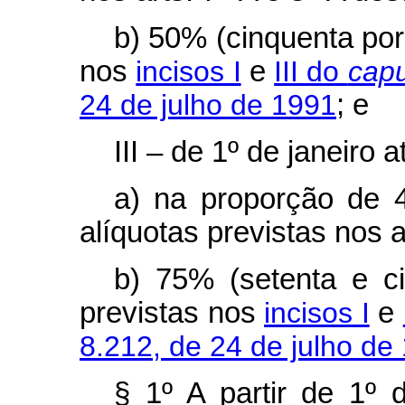
b) 50% (cinquenta por
nos
incisos I
e
III do
capu
24 de julho de 1991
; e
III – de 1º de janeiro
a) na proporção de 
alíquotas previstas nos a
b) 75% (setenta e ci
previstas nos
incisos I
e
8.212, de 24 de julho de
§ 1º A partir de 1º 