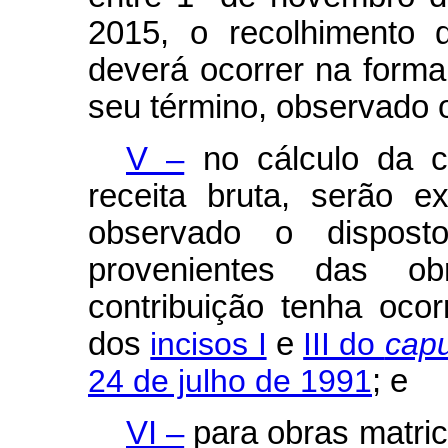
2015, o recolhimento d
deverá ocorrer na form
seu término, observado o
V –
no cálculo da co
receita bruta, serão e
observado o dispost
provenientes das ob
contribuição tenha oco
dos
incisos I
e
III do
cap
24 de julho de 1991
; e
VI –
para obras matric