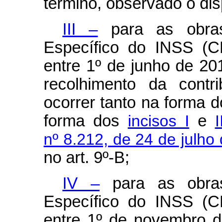
término, observado o disp
III –
para as obras
Específico do INSS (C
entre 1º de junho de 20
recolhimento da contri
ocorrer tanto na forma 
forma dos
incisos I
e
nº 8.212, de 24 de julho
no art. 9º-B;
IV –
para as obras
Específico do INSS (C
entre 1º de novembro 