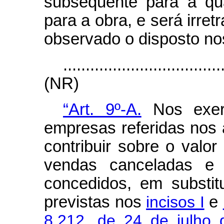
subsequente para a qua
para a obra, e será irret
observado o disposto nos
...................................
(NR)
“Art. 9º-A.
Nos exer
empresas referidas nos a
contribuir sobre o valor
vendas canceladas e o
concedidos, em substitu
previstas nos
incisos I
e
8.212, de 24 de julho