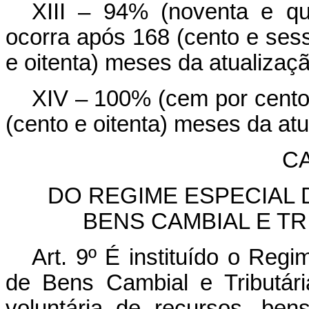
XIII – 94% (noventa e qu
ocorra após 168 (cento e sess
e oitenta) meses da atualizaçã
XIV – 100% (cem por cento)
(cento e oitenta) meses da atu
CA
DO REGIME ESPECIAL
BENS CAMBIAL E TR
Art. 9º É instituído o Reg
de Bens Cambial e Tributár
voluntária de recursos, bens