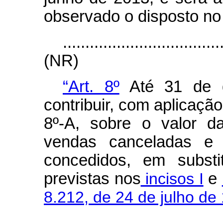
observado o disposto no 
...................................
(NR)
“Art. 8º
Até 31 de d
contribuir, com aplicação
8º-A, sobre o valor da
vendas canceladas e o
concedidos, em substit
previstas nos
incisos I
e
8.212, de 24 de julho de