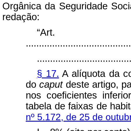
Orgânica da Seguridade Socia
redação:
“Ar
........................................
...................................
§ 17.
A alíquota da co
do
caput
deste artigo, p
nos coeficientes inferio
tabela de faixas de habi
nº 5.172, de 25 de outub