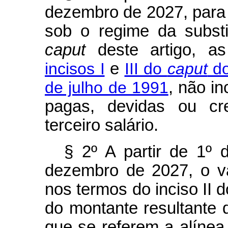
dezembro de 2027, para f
sob o regime da substi
caput
deste artigo, as 
incisos I
e
III do
caput
do
de julho de 1991
, não i
pagas, devidas ou cre
terceiro salário.
§ 2º A partir de 1º 
dezembro de 2027, o va
nos termos do inciso II d
do montante resultante 
que se referem a alínea “