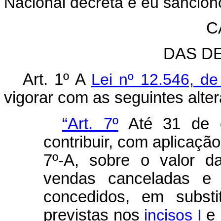
Nacional decreta e eu sanciono
C
DAS D
Art. 1º A
Lei nº 12.546, d
vigorar com as seguintes alte
“Art. 7º
Até 31 de d
contribuir, com aplicação
7º-A, sobre o valor da
vendas canceladas e o
concedidos, em substit
previstas nos
incisos I
e