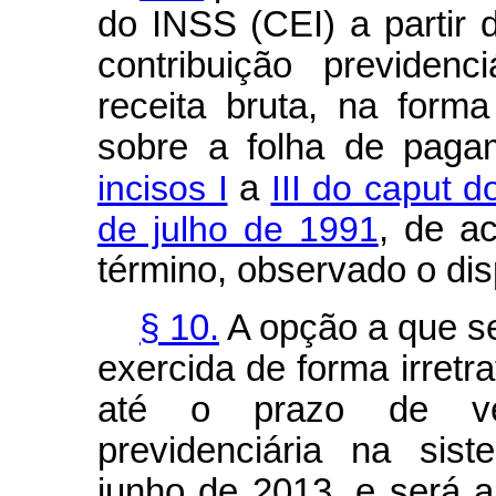
do INSS (CEI) a partir
contribuição previdenc
receita bruta, na for
sobre a folha de paga
incisos I
a
III do caput d
de julho de 1991
, de a
término, observado o disp
§ 10.
A opção a que se 
exercida de forma irretr
até o prazo de ven
previdenciária na sist
junho de 2013, e será a