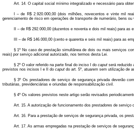
Art. 14. O capital social mínimo integralizado e necessário para ob
I – de R$ 2.920.000,00 (dois milhões, novecentos e vinte mil re
gerenciamento de risco em operações de transporte de numerário, bens ou v
II – de R$ 292.000,00 (duzentos e noventa e dois mil reais) para as 
III – de R$ 146.000,00 (cento e quarenta e seis mil reais) para as 
§ 1º No caso de prestação simultânea de dois ou mais serviços cons
reais) por serviço adicional autorizado, nos termos desta Lei.
§ 2º O valor referido na parte final do inciso I do
caput
será reduzido 
previstos nos incisos I e II do
caput
do art. 5º, atuarem sem utilização de a
§ 3º Os prestadores de serviço de segurança privada deverão compr
tributárias, previdenciárias e oriundas de responsabilização civil.
§ 4º Os valores previstos neste artigo serão revisados periodicamen
Art. 15. A autorização de funcionamento dos prestadores de serviço 
Art. 16. Para a prestação de serviços de segurança privada, os prest
Art. 17. As armas empregadas na prestação de serviços de segurança