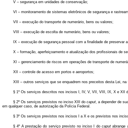
V – segurança em unidades de conservação;
VI – monitoramento de sistemas eletrônicos de segurança e rastream
VII – execução do transporte de numerário, bens ou valores;
VIII – execução de escolta de numerário, bens ou valores;
IX – execução de segurança pessoal com a finalidade de preservar a 
X – formação, aperfeiçoamento e atualização dos profissionais de se
XI – gerenciamento de riscos em operações de transporte de numerár
XII – controle de acesso em portos e aeroportos;
XIII – outros serviços que se enquadrem nos preceitos desta Lei, na
§ 1º Os serviços descritos nos incisos I, IV, V, VII, VIII, IX, X e XII
§ 2º Os serviços previstos no inciso XIII do
caput
, a depender de su
em qualquer caso, de autorização da Polícia Federal.
§ 3º Os serviços previstos nos incisos I a X e os previstos nos incis
§ 4º A prestação do serviço previsto no inciso I do
caput
abrange a