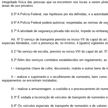
integridade física das pessoas que se encontrem nos locais a serem pro
áreas de uso privativo.
§ 5º A Polícia Federal, nas hipóteses por ela definidas, e a autorid
§ 6º A Polícia Federal poderá autorizar, respeitadas as normas de se
§ 7º A atividade de segurança privada não exclui, impede ou embara
Art. 6º O serviço de transporte previsto no inciso VII do
caput
do art.
especiais blindados, com a presença de, no mínimo, 4 (quatro) vigilantes es
§ 1º No serviço de escolta, previsto no inciso VIII do
caput
do art. 5º
§ 2º Além dos serviços correlatos estabelecidos em regulamento, as 
I – transportar chave de cofre, documento, malote e outros bens de i
II – realizar o suprimento e o recolhimento de numerário, bem com
equipamentos se encontram instalados;
III – realizar a armazenagem, a custódia e o processamento do numer
§ 3º É vedada a locomoção de veículos de transporte de numerário e 
§ 4º Os veículos especiais de transporte de numerário e de valores 