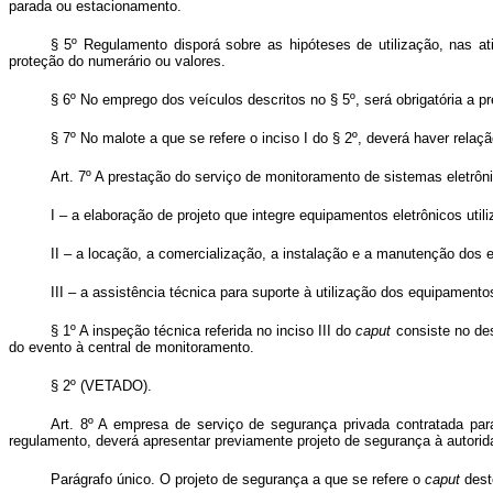
parada ou estacionamento.
§ 5º Regulamento disporá sobre as hipóteses de utilização, nas a
proteção do numerário ou valores.
§ 6º No emprego dos veículos descritos no § 5º, será obrigatória a pr
§ 7º No malote a que se refere o inciso I do § 2º, deverá haver relaç
Art. 7º A prestação do serviço de monitoramento de sistemas eletrôn
I – a elaboração de projeto que integre equipamentos eletrônicos uti
II – a locação, a comercialização, a instalação e a manutenção dos e
III – a assistência técnica para suporte à utilização dos equipament
§ 1º A inspeção técnica referida no inciso III do
caput
consiste no des
do evento à central de monitoramento.
§ 2º (VETADO).
Art. 8º A empresa de serviço de segurança privada contratada pa
regulamento, deverá apresentar previamente projeto de segurança à autorid
Parágrafo único. O projeto de segurança a que se refere o
caput
deste