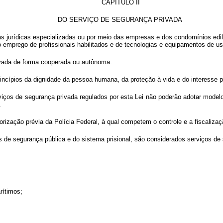
CAPÍTULO II
DO SERVIÇO DE SEGURANÇA PRIVADA
s jurídicas especializadas ou por meio das empresas e dos condomínios edil
 emprego de profissionais habilitados e de tecnologias e equipamentos de us
ivada de forma cooperada ou autônoma.
rincípios da dignidade da pessoa humana, da proteção à vida e do interesse p
rviços de segurança privada regulados por esta Lei não poderão adotar model
.
rização prévia da Polícia Federal, à qual competem o controle e a fiscalizaçã
 de segurança pública e do sistema prisional, são considerados serviços de 
rítimos;