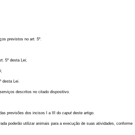
os previstos no art. 5º.
t. 5º desta Lei;
i;
º desta Lei.
rviços descritos no citado dispositivo.
as previsões dos incisos I a III do
caput
deste artigo.
ada poderão utilizar animais para a execução de suas atividades, conforme