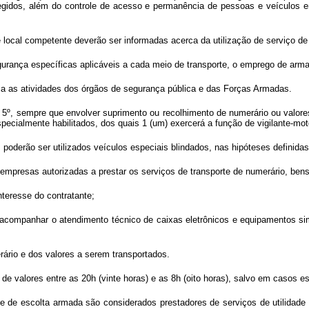
tegidos, além do controle de acesso e permanência de pessoas e veículos 
ade local competente deverão ser informadas acerca da utilização de serviço 
gurança específicas aplicáveis a cada meio de transporte, o emprego de arma
ça as atividades dos órgãos de segurança pública e das Forças Armadas.
 5º, sempre que envolver suprimento ou recolhimento de numerário ou valores
pecialmente habilitados, dos quais 1 (um) exercerá a função de vigilante-moto
, poderão ser utilizados veículos especiais blindados, nas hipóteses definid
empresas autorizadas a prestar os serviços de transporte de numerário, bens
nteresse do contratante;
o acompanhar o atendimento técnico de caixas eletrônicos e equipamentos si
ário e dos valores a serem transportados.
de valores entre as 20h (vinte horas) e as 8h (oito horas), salvo em casos e
e de escolta armada são considerados prestadores de serviços de utilidade pú