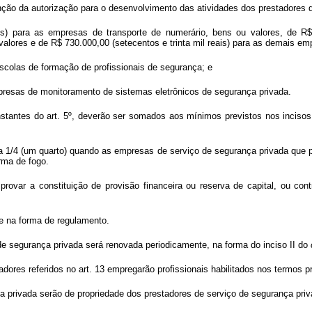
tenção da autorização para o desenvolvimento das atividades dos prestadores 
ais) para as empresas de transporte de numerário, bens ou valores, de R
alores e de R$ 730.000,00 (setecentos e trinta mil reais) para as demais em
escolas de formação de profissionais de segurança; e
empresas de monitoramento de sistemas eletrônicos de segurança privada.
tantes do art. 5º, deverão ser somados aos mínimos previstos nos incisos I
a 1/4 (um quarto) quando as empresas de serviço de segurança privada que 
rma de fogo.
ovar a constituição de provisão financeira ou reserva de capital, ou contr
te na forma de regulamento.
de segurança privada será renovada periodicamente, na forma do inciso II do
adores referidos no art. 13 empregarão profissionais habilitados nos termos p
 privada serão de propriedade dos prestadores de serviço de segurança priv