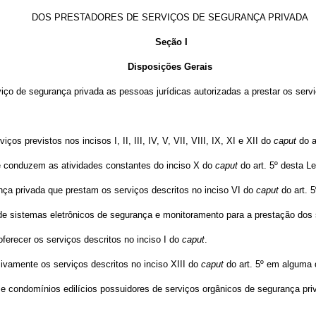
DOS PRESTADORES DE SERVIÇOS DE SEGURANÇA PRIVADA
Seção I
Disposições Gerais
iço de segurança privada as pessoas jurídicas autorizadas a prestar os serviç
s previstos nos incisos I, II, III, IV, V, VII, VIII, IX, XI e XII do
caput
do ar
ue conduzem as atividades constantes do inciso X do
caput
do art. 5º desta Le
nça privada que prestam os serviços descritos no inciso VI do
caput
do art. 5
e sistemas eletrônicos de segurança e monitoramento para a prestação dos se
ferecer os serviços descritos no inciso I do
caput
.
sivamente os serviços descritos no inciso XIII do
caput
do art. 5º em alguma d
e condomínios edilícios possuidores de serviços orgânicos de segurança priv