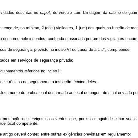
tividades descritas no
caput
, de veículo com blindagem da cabine de guarni
esença de, no mínimo, 2 (dois) vigilantes, 1 (um) dos quais na função de moto
ão dos itens nele inseridos, conferida e assinada por um dos vigilantes encar
icos de segurança, previsto no inciso VI do
caput
do art. 5º, compreende:
lizados em serviços de segurança privada;
quipamentos referidos no inciso I;
os eletrônicos de segurança e a inspeção técnica deles.
locamento de profissional desarmado ao local de origem do sinal enviado pel
ra prestação de serviços nos eventos que, por sua magnitude e por sua c
ade local competente.
 artigo deverá conter, entre outras exigências previstas em regulamento: