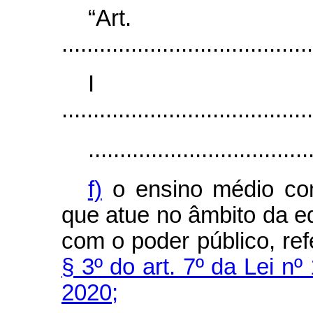
“Ar
........................................
I
........................................
...................................
f)
o ensino médio com
que atue no âmbito da 
com o poder público, re
§ 3º do art. 7º da Lei n
2020;