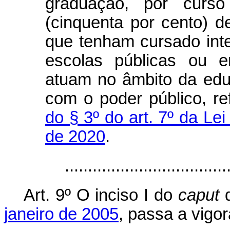
graduação, por curs
(cinquenta por cento) 
que tenham cursado int
escolas públicas ou e
atuam no âmbito da ed
com o poder público, r
do § 3º do art. 7º da Le
de 2020
.
..................................
Art. 9º O inciso I do
caput
d
janeiro de 2005
, passa a vigor