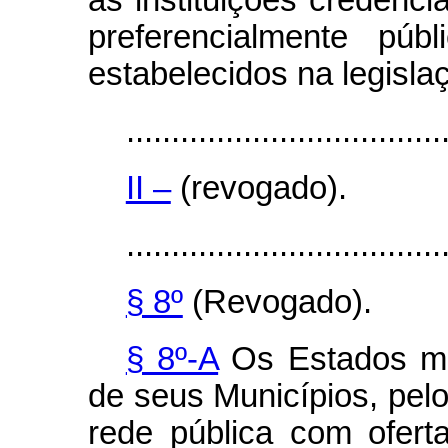
as instituições credenci
preferencialmente púb
estabelecidos na legisla
...................................
II –
(revogado).
...................................
§ 8º
(Revogado).
§ 8º-A
Os Estados ma
de seus Municípios, pel
rede pública com ofert