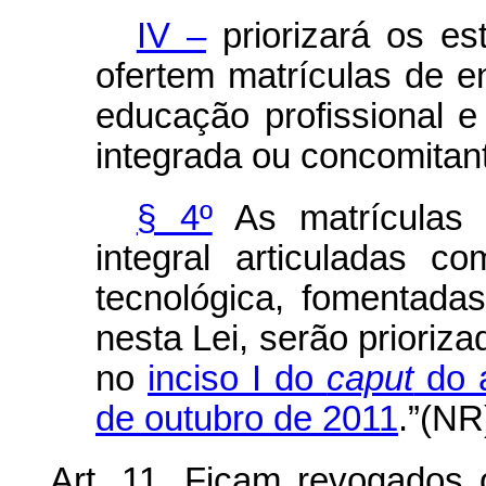
IV –
priorizará os es
ofertem matrículas de e
educação profissional e
integrada ou concomitan
§ 4º
As matrículas
integral articuladas c
tecnológica, fomentada
nesta Lei, serão prioriz
no
inciso I do
caput
do a
de outubro de 2011
.”(NR
Art. 11. Ficam revogados 