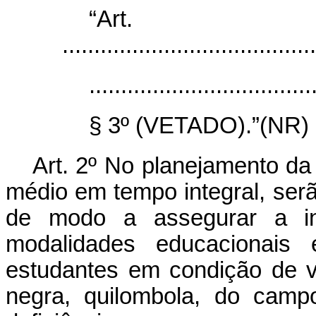
“Ar
........................................
...................................
§ 3º (VETADO).”(NR)
Art. 2º No planejamento da
médio em tempo integral, serã
de modo a assegurar a inc
modalidades educacionais e
estudantes em condição de vu
negra, quilombola, do cam