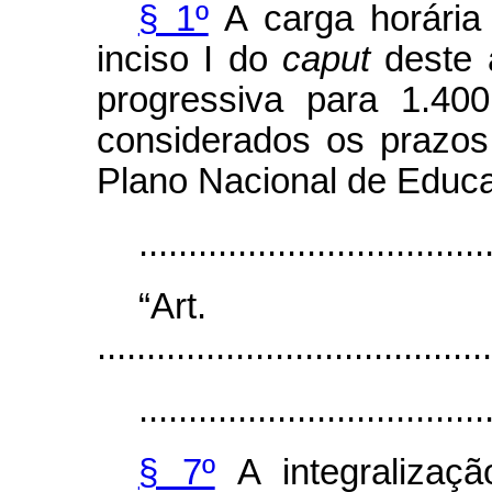
§ 1º
A carga horária
inciso I do
caput
deste a
progressiva para 1.400
considerados os prazos
Plano Nacional de Educ
..................................
“Ar
........................................
...................................
§ 7º
A integralização