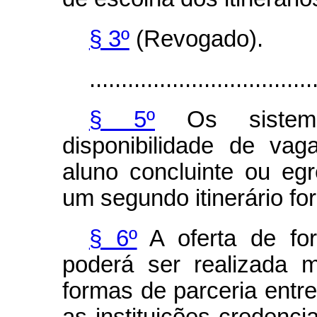
§ 3º
(Revogado).
...................................
§ 5º
Os sistema
disponibilidade de vag
aluno concluinte ou eg
um segundo itinerário fo
§ 6º
A oferta de for
poderá ser realizada 
formas de parceria entr