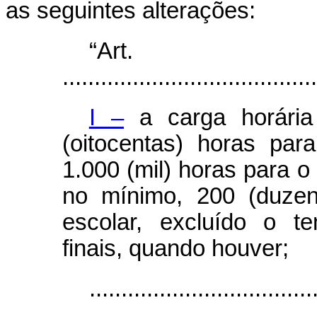
as seguintes alterações:
“Ar
........................................
I –
a carga horária
(oitocentas) horas pa
1.000 (mil) horas para o 
no mínimo, 200 (duzent
escolar, excluído o 
finais, quando houver;
...................................