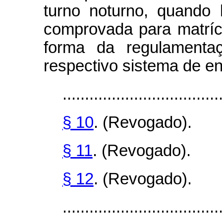
turno noturno, quando
comprovada para matríc
forma da regulamentaç
respectivo sistema de en
...................................
§ 10
. (Revogado).
§ 11
. (Revogado).
§ 12
. (Revogado).
..................................