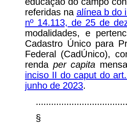
educação do campo conv
referidas na
alínea b do i
nº 14.113, de 25 de d
modalidades, e pertenc
Cadastro Único para P
Federal (CadÚnico), c
renda
per capita
mensal 
inciso II do caput do art
junho de 2023
.
...................................
§ 