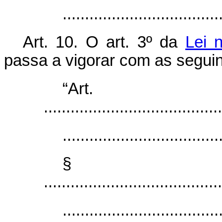
..................................
Art. 10. O art. 3º da
Lei 
passa a vigorar com as seguin
“Ar
........................................
...................................
§ 
........................................
...................................