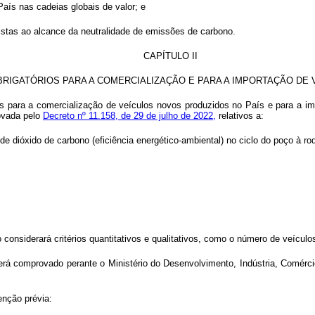
País nas cadeias globais de valor; e
istas ao alcance da neutralidade de emissões de carbono.
CAPÍTULO II
BRIGATÓRIOS PARA A COMERCIALIZAÇÃO E PARA A IMPORTAÇÃO DE 
rios para a comercialização de veículos novos produzidos no País e para a i
rovada pelo
Decreto nº 11.158, de 29 de julho de 2022,
relativos a:
 de dióxido de carbono (eficiência energético-ambiental) no ciclo do poço à ro
 considerará critérios quantitativos e qualitativos, como o número de veícul
erá comprovado perante o Ministério do Desenvolvimento, Indústria, Comérci
enção prévia: