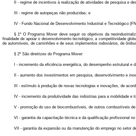
II - regime de incentivos à realização de atividades de pesquisa e de
III - regime de autopeças não produzidas; e
IV - Fundo Nacional de Desenvolvimento Industrial e Tecnológico (FN
§ 1º O Programa Mover deve seguir os objetivos da neoindustriali
finalidade de apoiar o desenvolvimento tecnológico, a competitividade glo
de automóveis, de caminhões e de seus implementos rodoviários, de ônibu
§ 2º São diretrizes do Programa Mover:
I - incremento da eficiência energética, do desempenho estrutural e 
II - aumento dos investimentos em pesquisa, desenvolvimento e ino
III - estímulo à produção de novas tecnologias e inovações, de acor
IV - incremento da produtividade das indústrias para a mobilidade e lo
V - promoção do uso de biocombustíveis, de outros combustíveis de ba
VI - garantia da capacitação técnica e da qualificação profissional no
VII - garantia da expansão ou da manutenção do emprego no setor de 