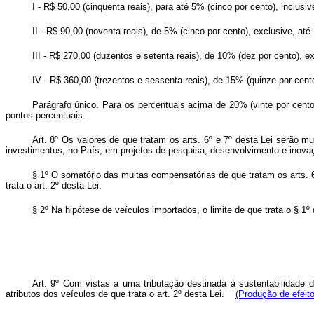
I - R$ 50,00 (cinquenta reais), para até 5% (cinco por cento), inclus
II - R$ 90,00 (noventa reais), de 5% (cinco por cento), exclusive, at
III - R$ 270,00 (duzentos e setenta reais), de 10% (dez por cento), e
IV - R$ 360,00 (trezentos e sessenta reais), de 15% (quinze por cento
Parágrafo único. Para os percentuais acima de 20% (vinte por cent
pontos percentuais.
Art. 8º Os valores de que tratam os arts. 6º e 7º desta Lei serão m
investimentos, no País, em projetos de pesquisa, desenvolvimento e inovaçã
§ 1º O somatório das multas compensatórias de que tratam os arts. 6º
trata o art. 2º desta Lei.
§ 2º Na hipótese de veículos importados, o limite de que trata o § 1º 
Art. 9º Com vistas a uma tributação destinada à sustentabilidade d
atributos dos veículos de que trata o art. 2º desta Lei.
(Produção de efeit