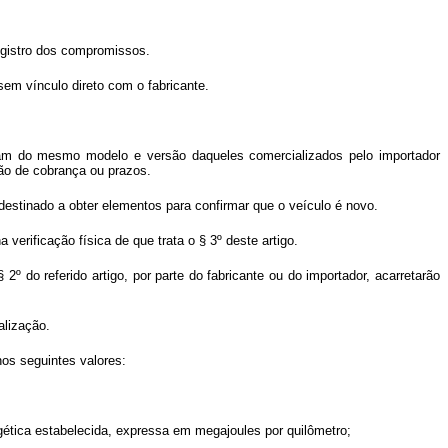
egistro dos compromissos.
sem vínculo direto com o fabricante.
jam do mesmo modelo e versão daqueles comercializados pelo importador
ção de cobrança ou prazos.
l destinado a obter elementos para confirmar que o veículo é novo.
verificação física de que trata o § 3º deste artigo.
2º do referido artigo, por parte do fabricante ou do importador, acarretarão
alização.
nos seguintes valores:
rgética estabelecida, expressa em megajoules por quilômetro;