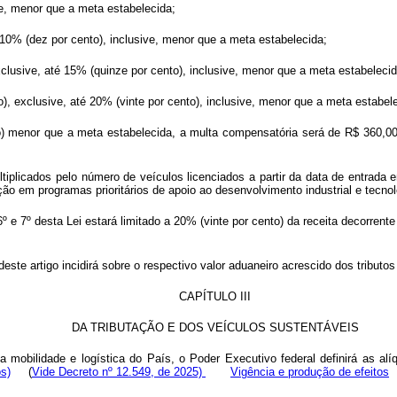
ive, menor que a meta estabelecida;
é 10% (dez por cento), inclusive, menor que a meta estabelecida;
xclusive, até 15% (quinze por cento), inclusive, menor que a meta estabelecid
), exclusive, até 20% (vinte por cento), inclusive, menor que a meta estabel
o) menor que a meta estabelecida, a multa compensatória será de R$ 360,00 
ultiplicados pelo número de veículos licenciados a partir da data de entrad
o em programas prioritários de apoio ao desenvolvimento industrial e tecnológ
 e 7º desta Lei estará limitado a 20% (vinte por cento) da receita decorrent
deste artigo incidirá sobre o respectivo valor aduaneiro acrescido dos tributo
CAPÍTULO III
DA TRIBUTAÇÃO E DOS VEÍCULOS SUSTENTÁVEIS
a mobilidade e logística do País, o Poder Executivo federal definirá as al
os)
(
Vide Decreto nº 12.549, de 2025)
Vigência e produção de efeitos