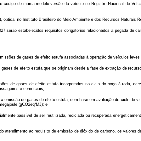
do código de marca-modelo-versão do veículo no Registro Nacional de Veíc
, obtida no Instituto Brasileiro do Meio Ambiente e dos Recursos Naturais 
2027 serão estabelecidos requisitos obrigatórios relacionados à pegada de c
as emissões de gases de efeito estufa associadas à operação de veículos leve
e gases de efeito estufa que se originam desde a fase de extração de recurso
issões de gases de efeito estufa incorporadas no ciclo do poço à roda, ac
ssageiros e comerciais;
e a emissão de gases de efeito estufa, com base em avaliação do ciclo de v
 megajoule (gCO2eq/MJ); e
cialmente passível de ser reutilizada, reciclada ou recuperada energeticam
 do atendimento ao requisito de emissão de dióxido de carbono, os valores d