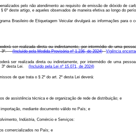
penalizados pelo não atendimento ao requisito de emissão de dióxido de carb
 § 6º deste artigo, e aqueles observados de maneira efetiva ao longo do perí
grama Brasileiro de Etiquetagem Veicular divulgará as informações para o 
poderá ser realizada direta ou indiretamente, por intermédio de uma pesso
art. 3º.
(Incluído pela Medida Provisória nº 1.236, de 2024)
Vigência encerra
poderá ser realizada direta ou indiretamente, por intermédio de uma pesso
. 3º desta Lei.
(Incluído pela Lei nº 15.071, de 2024)
issos de que trata o § 2º do art. 2º desta Lei deverá:
iços de assistência técnica e de organização de rede de distribuição; e
de importação, mediante documento válido no País; e
olvimento, Indústria, Comércio e Serviços:
los comercializados no País; e