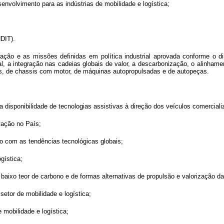
senvolvimento para as indústrias de mobilidade e logística;
DIT).
zação e as missões definidas em política industrial aprovada conforme o 
bal, a integração nas cadeias globais de valor, a descarbonização, o alinh
s, de chassis com motor, de máquinas autopropulsadas e de autopeças.
da disponibilidade de tecnologias assistivas à direção dos veículos comercial
vação no País;
do com as tendências tecnológicas globais;
gística;
ixo teor de carbono e de formas alternativas de propulsão e valorização da m
 setor de mobilidade e logística;
mobilidade e logística;