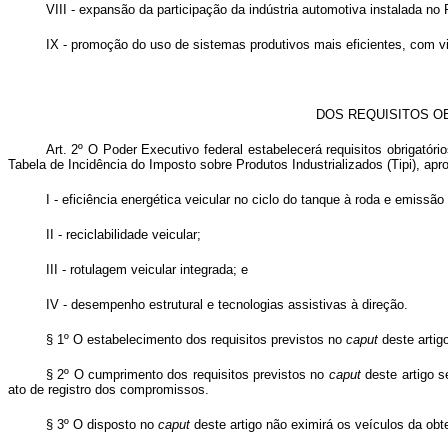
VIII - expansão da participação da indústria automotiva instalada no 
IX - promoção do uso de sistemas produtivos mais eficientes, com v
DOS REQUISITOS O
Art. 2º O Poder Executivo federal estabelecerá requisitos obrigató
Tabela de Incidência do Imposto sobre Produtos Industrializados (Tipi), ap
I - eficiência energética veicular no ciclo do tanque à roda e emissão
II - reciclabilidade veicular;
III - rotulagem veicular integrada; e
IV - desempenho estrutural e tecnologias assistivas à direção.
§ 1º O estabelecimento dos requisitos previstos no
caput
deste artigo
§ 2º O cumprimento dos requisitos previstos no
caput
deste artigo s
ato de registro dos compromissos.
§ 3º O disposto no
caput
deste artigo não eximirá os veículos da obt