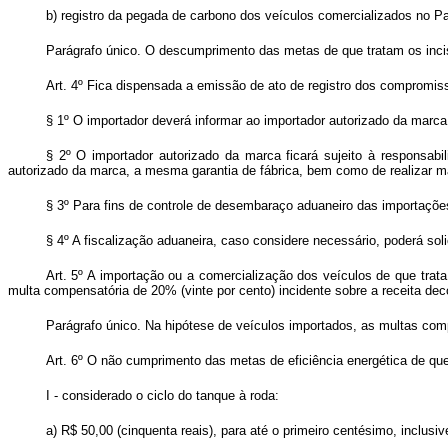
b) registro da pegada de carbono dos veículos comercializados no P
Parágrafo único. O descumprimento das metas de que tratam os incis
Art. 4º Fica dispensada a emissão de ato de registro dos compromiss
§ 1º O importador deverá informar ao importador autorizado da marca
§ 2º O importador autorizado da marca ficará sujeito à responsabi
autorizado da marca, a mesma garantia de fábrica, bem como de realizar 
§ 3º Para fins de controle de desembaraço aduaneiro das importaçõe
§ 4º A fiscalização aduaneira, caso considere necessário, poderá solic
Art. 5º A importação ou a comercialização dos veículos de que trata 
multa compensatória de 20% (vinte por cento) incidente sobre a receita dec
Parágrafo único. Na hipótese de veículos importados, as multas com
Art. 6º O não cumprimento das metas de eficiência energética de que 
I - considerado o ciclo do tanque à roda:
a) R$ 50,00 (cinquenta reais), para até o primeiro centésimo, inclu