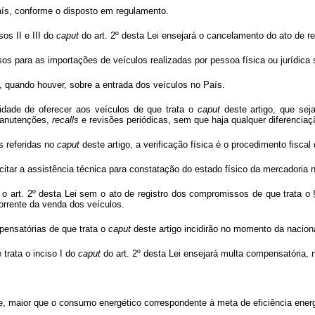
aís, conforme o disposto em regulamento.
os II e III do
caput
do art. 2º desta Lei ensejará o cancelamento do ato de r
os para as importações de veículos realizadas por pessoa física ou jurídica 
, quando houver, sobre a entrada dos veículos no País.
lidade de oferecer aos veículos de que trata o
caput
deste artigo, que se
manutenções,
recalls
e revisões periódicas, sem que haja qualquer diferencia
s referidas no
caput
deste artigo, a verificação física é o procedimento fisca
itar a assistência técnica para constatação do estado físico da mercadoria na 
o art. 2º desta Lei sem o ato de registro dos compromissos de que trata o § 
orrente da venda dos veículos.
pensatórias de que trata o
caput
deste artigo incidirão no momento da nacion
trata o inciso I do
caput
do art. 2º desta Lei ensejará multa compensatória, 
sive, maior que o consumo energético correspondente à meta de eficiência ene