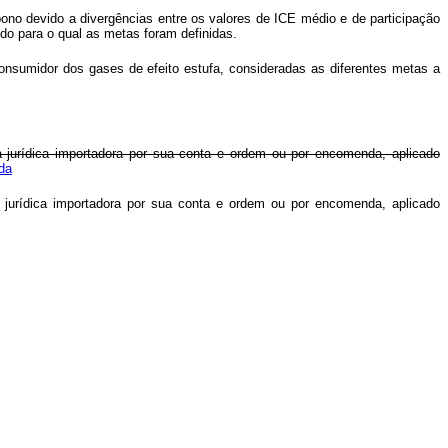
ono devido a divergências entre os valores de ICE médio e de participação
odo para o qual as metas foram definidas.
consumidor dos gases de efeito estufa, consideradas as diferentes metas a
a jurídica importadora por sua conta e ordem ou por encomenda, aplicado
da
a jurídica importadora por sua conta e ordem ou por encomenda, aplicado