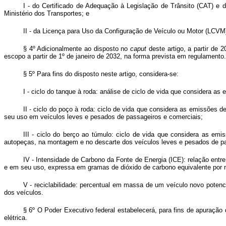
I - do Certificado de Adequação à Legislação de Trânsito (CAT) e 
Ministério dos Transportes; e
II - da Licença para Uso da Configuração de Veículo ou Motor (LCVM)
§ 4º Adicionalmente ao disposto no
caput
deste artigo, a partir de 
escopo a partir de 1º de janeiro de 2032, na forma prevista em regulamento.
§ 5º Para fins do disposto neste artigo, considera-se:
I - ciclo do tanque à roda: análise de ciclo de vida que considera 
II - ciclo do poço à roda: ciclo de vida que considera as emissões d
seu uso em veículos leves e pesados de passageiros e comerciais;
III - ciclo do berço ao túmulo: ciclo de vida que considera as em
autopeças, na montagem e no descarte dos veículos leves e pesados de pa
IV - Intensidade de Carbono da Fonte de Energia (ICE): relação entr
e em seu uso, expressa em gramas de dióxido de carbono equivalente por
V - reciclabilidade: percentual em massa de um veículo novo poten
dos veículos.
§ 6º O Poder Executivo federal estabelecerá, para fins de apuração
elétrica.