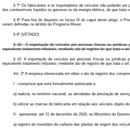
§ 7º Os fabricantes e os importadores de veículos não poderão ser 
dos combustíveis líquidos ou gasosos ou da energia elétrica, de que trata o
§ 8º Para fins do disposto no inciso III do
caput
deste artigo, o Pro
serem definidas no âmbito do Programa Mover.
§ 9º (VETADO).
§ 10. A importação de veículos por pessoas físicas ou jurídicas 
equivalente tratamento tributário, mediante ato de registro de que trata o 
§ 10. A importação de veículos por pessoas físicas ou jurídicas 
equivalente tratamento tributário, mediante ato de registro de que trata o art
Art. 3º A empresa interessada em obter o ato de registro dos comprom
I - comprovar que está formalmente autorizada a:
a) realizar, no território nacional, as atividades de prestação de serv
b) utilizar as marcas do fabricante em relação aos veículos objeto 
II - apresentar, até 31 de dezembro de 2026, ao Ministério do Desenv
a) registro de inventário de carbono das plantas de origem dos veícu