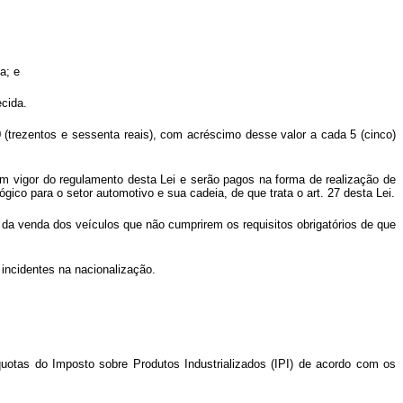
a; e
ecida.
(trezentos e sessenta reais), com acréscimo desse valor a cada 5 (cinco)
a em vigor do regulamento desta Lei e serão pagos na forma de realização de
ico para o setor automotivo e sua cadeia, de que trata o art. 27 desta Lei.
e da venda dos veículos que não cumprirem os requisitos obrigatórios de que
s incidentes na nacionalização.
íquotas do Imposto sobre Produtos Industrializados (IPI) de acordo com os