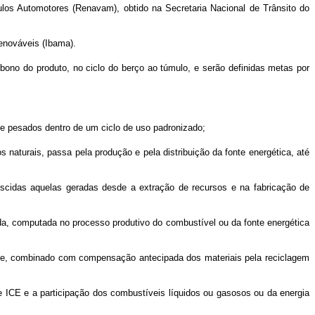
ulos Automotores (Renavam), obtido na Secretaria Nacional de Trânsito do
Renováveis (Ibama).
arbono do produto, no ciclo do berço ao túmulo, e serão definidas metas por
s e pesados dentro de um ciclo de uso padronizado;
s naturais, passa pela produção e pela distribuição da fonte energética, até
rescidas aquelas geradas desde a extração de recursos e na fabricação de
ida, computada no processo produtivo do combustível ou da fonte energética
ente, combinado com compensação antecipada dos materiais pela reciclagem
e ICE e a participação dos combustíveis líquidos ou gasosos ou da energia