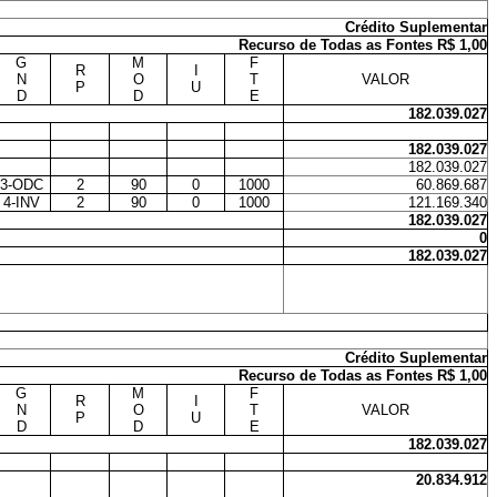
Crédito Suplementar
Recurso de Todas as Fontes R$ 1,00
G
M
F
R
I
N
O
T
VALOR
P
U
D
D
E
182.039.027
182.039.027
182.039.027
3-ODC
2
90
0
1000
60.869.687
4-INV
2
90
0
1000
121.169.340
182.039.027
0
182.039.027
Crédito Suplementar
Recurso de Todas as Fontes R$ 1,00
G
M
F
R
I
N
O
T
VALOR
P
U
D
D
E
182.039.027
20.834.912