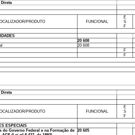
 Direta
E
OCALIZADOR/PRODUTO
FUNCIONAL
S
F
VIDADES
20 608
al
20 608
F
F
 Direta
E
OCALIZADOR/PRODUTO
FUNCIONAL
S
F
S ESPECIAIS
 do Governo Federal e na Formação de
20 605
 AGF (Lei nº 8.427, de 1992)