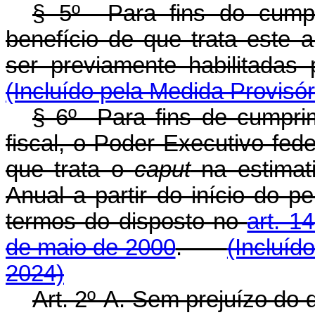
§ 5º Para fins do cumpr
benefício de que trata este a
ser previamente habilitada
(Incluído pela Medida Provisór
§ 6º Para fins de cumprim
fiscal, o Poder Executivo fede
que trata o
caput
na estimati
Anual a partir do início do p
termos do disposto no
art. 1
de maio de 2000
.
(Incluíd
2024)
Art. 2º-A. Sem prejuízo do d