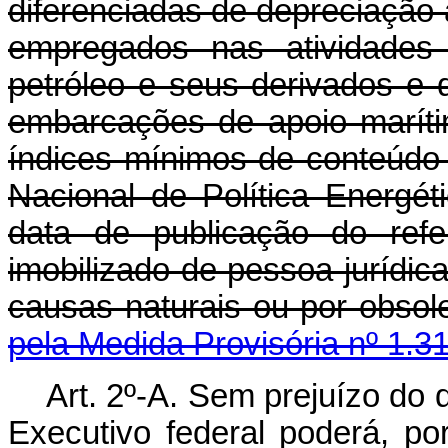
diferenciadas de depreciação
empregados nas atividade
petróleo e seus derivados e 
embarcações de apoio maríti
índices mínimos de conteúdo 
Nacional de Política Energét
data de publicação do refe
imobilizado de pessoa jurídica
causas naturais ou por obs
pela Medida Provisória nº 1.3
Art. 2º-A. Sem prejuízo do d
Executivo federal poderá, po