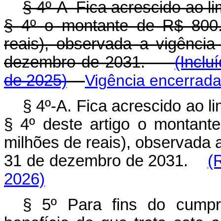
§ 4º-A Fica acrescido ao lim
§ 4º o montante de R$ 800.
reais), observada a vigênci
dezembro de 2031.
(Inclu
de 2025)
Vigência encerrad
§ 4º-A. Fica acrescido ao li
§ 4º deste artigo o montant
milhões de reais), observada a
31 de dezembro de 2031.
(
2026)
§ 5º Para fins do cumpr