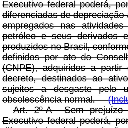
Executivo federal poderá, po
diferenciadas de depreciação
empregados nas atividade
petróleo e seus derivados 
produzidos no Brasil, conform
definidos por ato do Consel
(CNPE), adquiridos a partir
decreto, destinados ao ativ
sujeitos a desgaste pelo 
obsolescência normal.
(Inc
Art. 2º-A Sem prejuízo 
Executivo federal poderá, po