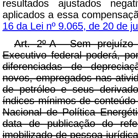
resultados ajustados neg
aplicados a essa compensação
16 da Lei nº 9.065, de 20 de 
Art. 2º-A Sem prejuízo 
Executivo federal poderá, po
diferenciadas de depreciaç
novos, empregados nas ativ
de petróleo e seus derivado
índices mínimos de conteúdo 
Nacional de Política Energét
data de publicação do refe
imobilizado de pessoa jurídica