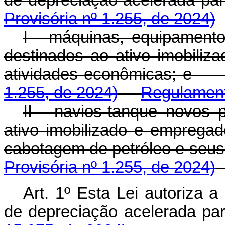
de depreciação acelerada
Provisória nº 1.255, de 2024)
I - máquinas, equipamento
destinados ao ativo imobili
atividades econômicas; 
1.255, de 2024)
Regulamen
II - navios-tanque novos 
ativo imobilizado e emprega
cabotagem de petróleo e se
Provisória nº 1.255, de 2024)
Art. 1º Esta Lei autoriza 
de depreciação acelerad