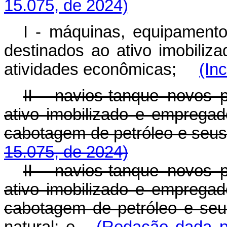
15.075, de 2024)
I - máquinas, equipamento
destinados ao ativo imobili
atividades econômicas;
(In
II - navios-tanque novos 
ativo imobilizado e emprega
cabotagem de petróleo e se
15.075, de 2024)
II - navios-tanque novos 
ativo imobilizado e emprega
cabotagem de petróleo e seu