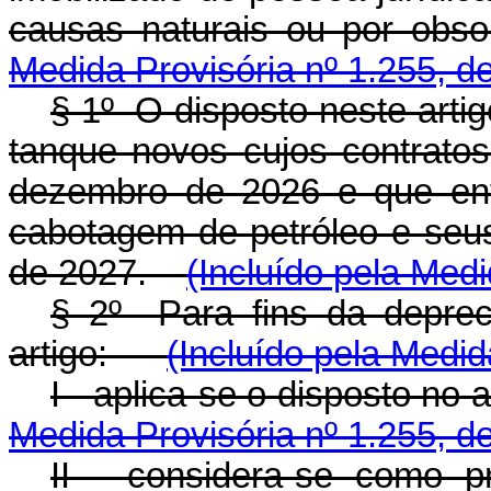
causas naturais ou por ob
Medida Provisória nº 1.255, d
§ 1º O disposto neste artig
tanque novos cujos contrato
dezembro de 2026 e que ent
cabotagem de petróleo e seus 
de 2027.
(Incluído pela Medi
§ 2º Para fins da deprec
artigo:
(Incluído pela Medid
I - aplica-se o disposto no 
Medida Provisória nº 1.255, d
II - considera-se como p