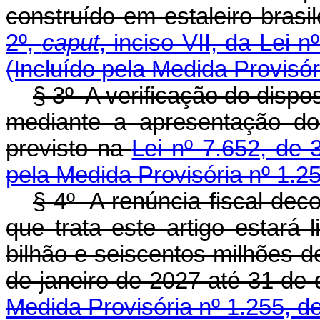
construído em estaleiro brasi
2º,
caput
, inciso VII, da Lei 
(Incluído pela Medida Provisór
§ 3º A verificação do dispos
mediante a apresentação do 
previsto na
Lei nº 7.652, de 
pela Medida Provisória nº 1.2
§ 4º A renúncia fiscal dec
que trata este artigo estará
bilhão e seiscentos milhões de 
de janeiro de 2027 até 31 
Medida Provisória nº 1.255, d