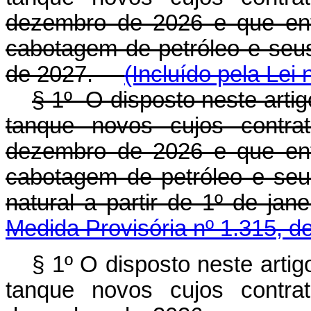
dezembro de 2026 e que ent
cabotagem de petróleo e seus 
de 2027.
(Incluído pela Lei
§ 1º O disposto neste artig
tanque novos cujos contra
dezembro de 2026 e que ent
cabotagem de petróleo e seu
natural a partir de 1º de j
Medida Provisória nº 1.315, d
§ 1º O disposto neste artig
tanque novos cujos contra