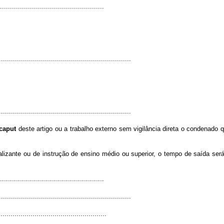
...................................................
..................................................................
..................................................................
caput
deste artigo ou a trabalho externo sem vigilância direta o condenado 
nalizante ou de instrução de ensino médio ou superior, o tempo de saída ser
...................................................
..................................................................
.....................................................