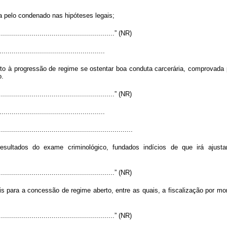
a pelo condenado nas hipóteses legais;
..........................................................” (NR)
...................................................
o à progressão de regime se ostentar boa conduta carcerária, comprovada p
o.
..........................................................” (NR)
...................................................
..................................................................
sultados do exame criminológico, fundados indícios de que irá ajustar
..........................................................” (NR)
is para a concessão de regime aberto, entre as quais, a fiscalização por mo
..........................................................” (NR)