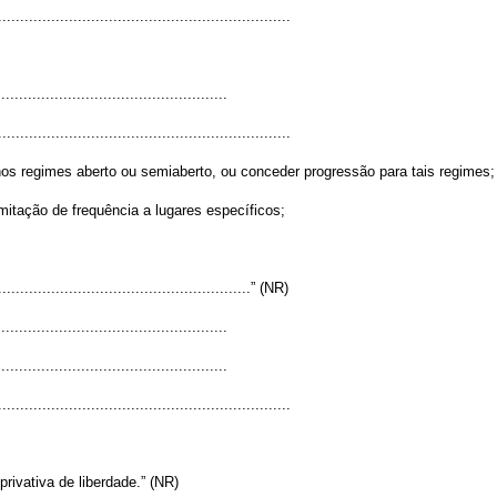
..................................................................
..................................................
..................................................................
 nos regimes aberto ou semiaberto, ou conceder progressão para tais regimes;
limitação de frequência a lugares específicos;
..........................................................” (NR)
..................................................
.................................................
..................................................................
privativa de liberdade.” (NR)