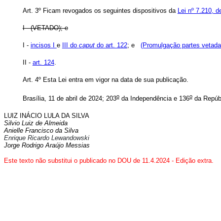
Art. 3º Ficam revogados os seguintes dispositivos da
Lei nº 7.210, d
I - (VETADO); e
I -
incisos I
e
III do
caput
do art. 122
; e
(Promulgação partes vetada
II -
art. 124
.
Art. 4º Esta Lei entra em vigor na data de sua publicação.
o
o
Brasília, 11 de abril de 2024; 203
da Independência e 136
da Repúbl
LUIZ INÁCIO LULA DA SILVA
Silvio Luiz de Almeida
Anielle Francisco da Silva
Enrique Ricardo Lewandowski
Jorge Rodrigo Araújo Messias
Este texto não substitui o publicado no DOU de 11.4.2024 - Edição extra.