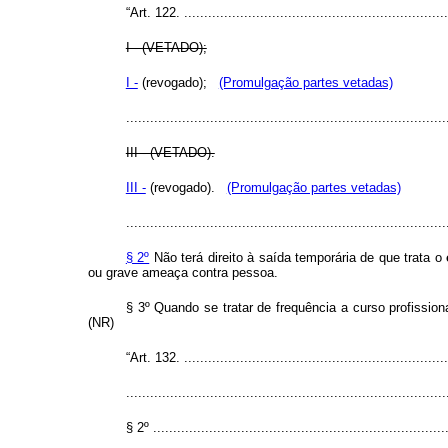
“Art. 122. ...................................................................
I - (VETADO);
I -
(revogado);
(Promulgação partes vetadas)
................................................................................
III - (VETADO).
III -
(revogado).
(Promulgação partes vetadas)
................................................................................
§ 2º
Não terá direito à saída temporária de que trata o
ou grave ameaça contra pessoa.
§ 3º Quando se tratar de frequência a curso profissio
(NR)
“Art. 132. ...................................................................
................................................................................
§ 2º ..........................................................................