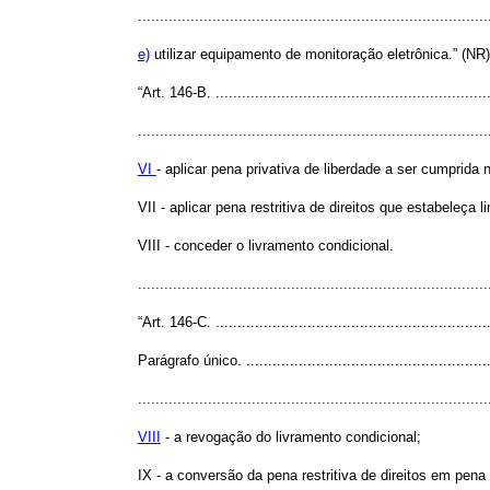
................................................................................
e)
utilizar equipamento de monitoração eletrônica.” (NR)
“Art. 146-B. ................................................................
................................................................................
VI
- aplicar pena privativa de liberdade a ser cumprida
VII - aplicar pena restritiva de direitos que estabeleça 
VIII - conceder o livramento condicional.
...............................................................................
“Art. 146-C. ................................................................
Parágrafo único. ..........................................................
................................................................................
VIII
- a revogação do livramento condicional;
IX - a conversão da pena restritiva de direitos em pena 