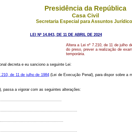
Presidência da República
Casa Civil
Secretaria Especial para Assuntos Jurídic
LEI Nº 14.843, DE 11 DE ABRIL DE 2024
Altera a Lei nº 7.210, de 11 de julho 
do preso, prever a realização de exam
temporária.
al decreta e eu sanciono a seguinte Lei:
7.210, de 11 de julho de 1984
(Lei de Execução Penal), para dispor sobre a m
, passa a vigorar com as seguintes alterações:
....................................................
..................................................................
......................................................
..................................................................