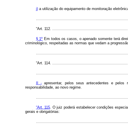
j)
a utilização do equipamento de monitoração eletrônic
...............................................................................
“Art. 112. ...................................................................
§ 1º
Em todos os casos, o apenado somente terá direit
criminológico, respeitadas as normas que vedam a progressã
...............................................................................
“Art. 114. ...................................................................
................................................................................
II -
apresentar, pelos seus antecedentes e pelos re
responsabilidade, ao novo regime.
...............................................................................
“Art. 115
. O juiz poderá estabelecer condições especia
gerais e obrigatórias:
...............................................................................