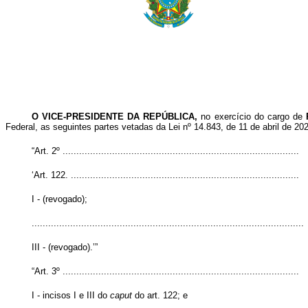
O VICE-PRESIDENTE DA REPÚBLICA,
no exercício do cargo de
Federal, as seguintes partes vetadas da Lei nº 14.843, de 11 de abril de 20
“Art. 2º ......................................................................................
‘Art. 122. ...................................................................................
I - (revogado);
...................................................................................................
III - (revogado).’”
“Art. 3º ......................................................................................
I - incisos I e III do
caput
do art. 122; e