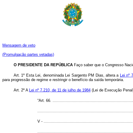
Mensagem de veto
(Promulgação partes vetadas)
O PRESIDENTE DA REPÚBLICA
Faço saber que o Congresso Nacion
Art. 1º Esta Lei, denominada Lei Sargento PM Dias, altera a
Lei nº 
para progressão de regime e restringir o benefício da saída temporária.
Art. 2º A
Lei nº 7.210, de 11 de julho de 1984
(Lei de Execução Penal)
“Art. 66. ....................................................................
................................................................................
V - ...........................................................................
................................................................................