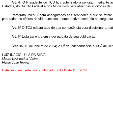
Art. 4º
O Presidente do TCU fica autorizado a solicitar, mediante 
Estados, do Distrito Federal e dos Municípios para atuar nas auditorias da
Parágrafo único. Ficam assegurados aos servidores a que se refer
para todos os efeitos da vida funcional, como efetivo exercício no cargo q
Art. 5º O TCU editará atos de sua competência para disciplinar a mat
Art. 6º
Esta Lei entra em vigor na data de sua publicação.
o
o
Brasília, 10 de janeiro de 2024; 203
da Independência e 136
da Rep
LUIZ INÁCIO LULA DA SILVA
Mauro Luiz Iecker Vieira
Flavio José Roman
Este texto não substitui o publicado no DOU de 11.1.2024.