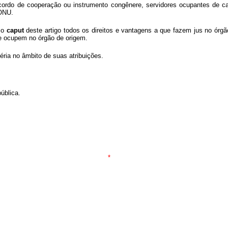
acordo de cooperação ou instrumento congênere, servidores ocupantes de car
 ONU.
e o
caput
deste artigo todos os direitos e vantagens a que fazem jus no órgã
ue ocupem no órgão de origem.
éria no âmbito de suas atribuições.
ública.
*