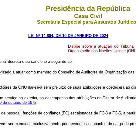
Presidência da República
Casa Civil
Secretaria Especial para Assuntos Jurídic
LEI Nº 14.804, DE 10 DE JANEIRO DE 2024
Dispõe sobre a atuação do Tribuna
Organização das Nações Unidas (ONU
al decreta e eu sanciono a seguinte Lei:
orizado a atuar como membro do Conselho de Auditores da Organização das N
ditores da ONU dar-se-á sem prejuízo de suas atribuições e obedecerá ao d
em serviço no exterior, no desempenho das atribuições de Diretor de Auditori
10 de outubro de 1972
.
 de pessoal, funções de confiança (FC) escalonadas de FC-3 a FC-5, a partir 
vem ser exercidas exclusivamente por servidores ocupantes de cargo de prov