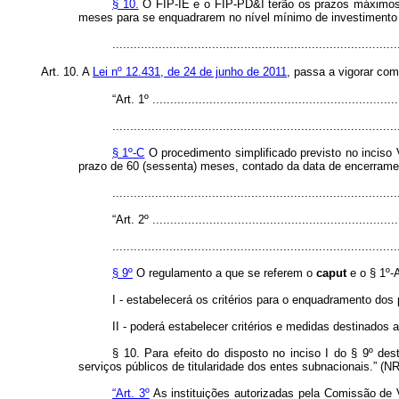
§ 10.
O FIP-IE e o FIP-PD&I terão os prazos máximos de
meses para se enquadrarem no nível mínimo de investimento e
...............................................................................
Art. 10. A
Lei nº 12.431, de 24 de junho de 2011
, passa a vigorar com
“Art. 1º ......................................................................
................................................................................
§ 1º-C
O procedimento simplificado previsto no inciso
prazo de 60 (sessenta) meses, contado da data de encerrame
...............................................................................
“Art. 2º ......................................................................
................................................................................
§ 9º
O regulamento a que se referem o
caput
e o § 1º-A
I - estabelecerá os critérios para o enquadramento dos p
II - poderá estabelecer critérios e medidas destinados
§ 10. Para efeito do disposto no inciso I do § 9º des
serviços públicos de titularidade dos entes subnacionais.” (NR
“Art. 3º
As instituições autorizadas pela Comissão de Va