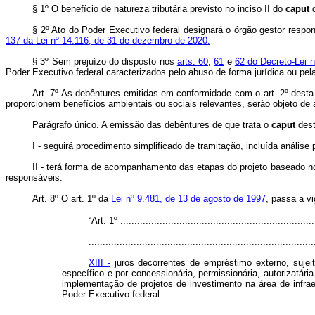
§ 1º O benefício de natureza tributária previsto no inciso II do
caput
d
§ 2º Ato do Poder Executivo federal designará o órgão gestor respon
137 da Lei nº 14.116, de 31 de dezembro de 2020.
§ 3º Sem prejuízo do disposto nos
arts. 60
,
61
e
62 do Decreto-Lei 
Poder Executivo federal caracterizados pelo abuso de forma jurídica ou pel
Art. 7º As debêntures emitidas em conformidade com o art. 2º dest
proporcionem benefícios ambientais ou sociais relevantes, serão objeto de
Parágrafo único. A emissão das debêntures de que trata o
caput
dest
I - seguirá procedimento simplificado de tramitação, incluída análise
II - terá forma de acompanhamento das etapas do projeto baseado nos
responsáveis.
Art. 8º O art. 1º da
Lei nº 9.481, de 13 de agosto de 1997
, passa a v
“Art. 1º ......................................................................
................................................................................
XIII -
juros decorrentes de empréstimo externo, sujeit
específico e por concessionária, permissionária, autorizatár
implementação de projetos de investimento na área de infrae
Poder Executivo federal.