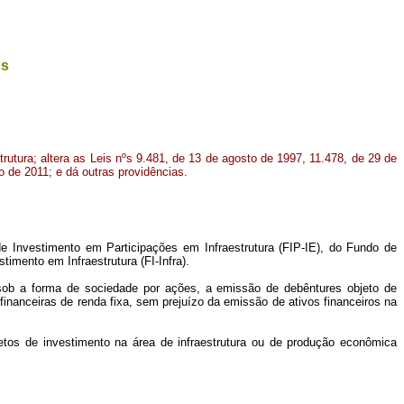
os
rutura; altera as Leis nºs 9.481, de 13 de agosto de 1997, 11.478, de 29 de
o de 2011; e dá outras providências.
e Investimento em Participações em Infraestrutura (FIP-IE), do Fundo de
mento em Infraestrutura (FI-Infra).
as sob a forma de sociedade por ações, a emissão de debêntures objeto de
 financeiras de renda fixa, sem prejuízo da emissão de ativos financeiros na
etos de investimento na área de infraestrutura ou de produção econômica