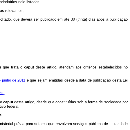
ioritários nele listados;
is relevantes;
editado, que deverá ser publicado em até 30 (trinta) dias após a publicação
de que trata o
caput
deste artigo, atendam aos critérios estabelecidos no
de junho de 2011
e que sejam emitidas desde a data de publicação desta Lei
11.
no
caput
deste artigo, desde que constituídas sob a forma de sociedade por
ivo federal.
l.
isterial prévia para setores que envolvam serviços públicos de titularidade