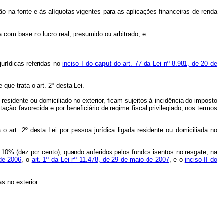
ção na fonte e às alíquotas vigentes para as aplicações financeiras de renda
 com base no lucro real, presumido ou arbitrado; e
jurídicas referidas no
inciso I do
caput
do art. 77 da Lei nº 8.981, de 20 de
que trata o art. 2º desta Lei.
residente ou domiciliado no exterior, ficam sujeitos à incidência do imposto
ação favorecida e por beneficiário de regime fiscal privilegiado, nos termos
o art. 2º desta Lei por pessoa jurídica ligada residente ou domiciliada no
e 10% (dez por cento), quando auferidos pelos fundos isentos no resgate, na
 de 2006
, o
art. 1º da Lei nº 11.478, de 29 de maio de 2007
, e o
inciso II do
s no exterior.