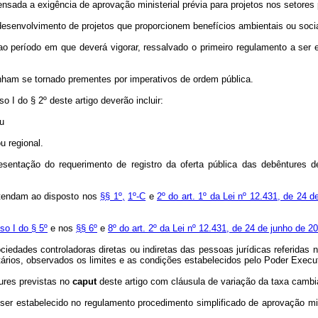
nsada a exigência de aprovação ministerial prévia para projetos nos setores pr
o desenvolvimento de projetos que proporcionem benefícios ambientais ou socia
r ao período em que deverá vigorar, ressalvado o primeiro regulamento a ser 
tenham se tornado prementes por imperativos de ordem pública.
o I do § 2º deste artigo deverão incluir:
u
u regional.
sentação do requerimento de registro da oferta pública das debêntures 
atendam ao disposto nos
§§ 1º,
1º-C
e
2º do art. 1º da Lei nº 12.431, de 24 
iso I do § 5º
e nos
§§ 6º
e
8º do art. 2º da Lei nº 12.431, de 24 de junho de 20
ciedades controladoras diretas ou indiretas das pessoas jurídicas referidas 
ários, observados os limites e as condições estabelecidos pelo Poder Execut
ures previstas no
caput
deste artigo com cláusula de variação da taxa cambia
á ser estabelecido no regulamento procedimento simplificado de aprovação min