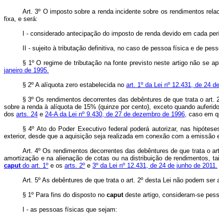
Art. 3º O imposto sobre a renda incidente sobre os rendimentos relac
fixa, e será:
I - considerado antecipação do imposto de renda devido em cada perí
II - sujeito à tributação definitiva, no caso de pessoa física e de pe
§ 1º O regime de tributação na fonte previsto neste artigo não se a
janeiro de 1995.
§ 2º A alíquota zero estabelecida no
art. 1º da Lei nº 12.431, de 24 d
§ 3º Os rendimentos decorrentes das debêntures de que trata o art. 2
sobre a renda à alíquota de 15% (quinze por cento), exceto quando auferidos
dos
arts. 24
e
24-A da Lei nº 9.430, de 27 de dezembro de 1996,
caso em que
§ 4º Ato do Poder Executivo federal poderá autorizar, nas hipóteses
exterior, desde que a aquisição seja realizada em conexão com a emissão e 
Art. 4º Os rendimentos decorrentes das debêntures de que trata o art
amortização e na alienação de cotas ou na distribuição de rendimentos, 
caput
do art. 1º
e os
arts. 2º
e
3º da Lei nº 12.431, de 24 de junho de 2011.
Art. 5º As debêntures de que trata o art. 2º desta Lei não podem ser 
§ 1º Para fins do disposto no
caput
deste artigo, consideram-se pes
I - as pessoas físicas que sejam: