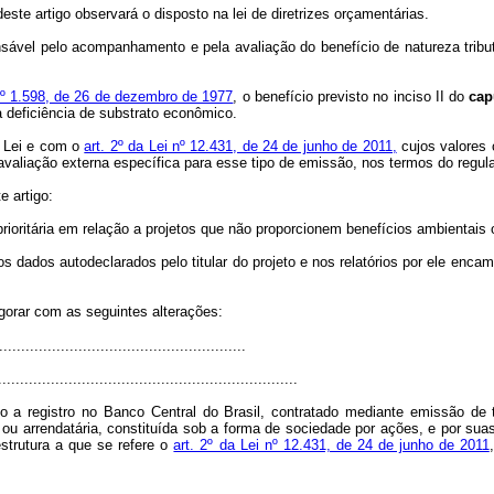
este artigo observará o disposto na lei de diretrizes orçamentárias.
sável pelo acompanhamento e pela avaliação do benefício de natureza tributá
nº 1.598, de 26 de dezembro de 1977
, o benefício previsto no inciso II do
cap
a deficiência de substrato econômico.
a Lei e com o
art. 2º da Lei nº 12.431, de 24 de junho de 2011,
cujos valores 
 avaliação externa específica para esse tipo de emissão, nos termos do regu
e artigo:
 prioritária em relação a projetos que não proporcionem benefícios ambientais 
 dados autodeclarados pelo titular do projeto e nos relatórios por ele encam
igorar com as seguintes alterações:
.......................................................
....................................................................
o a registro no Banco Central do Brasil, contratado mediante emissão de t
ia ou arrendatária, constituída sob a forma de sociedade por ações, e por su
strutura a que se refere o
art. 2º da Lei nº 12.431, de 24 de junho de 2011