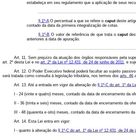
estabeleça em seu regulamento que a aplicação de seus recurso
................................................................................
§ 1º-A
O percentual a que se refere o
caput
deste artig
contado da data da primeira integralização de cotas.
§ 1º-B
O valor de referência de que trata o
caput
dest
anteriores à data de apuração.
...............................................................................
Art. 11. Sem prejuízo da atuação dos órgãos responsáveis pela super
art. 2º desta Lei e no
art. 2º da Lei nº 12.431, de 24 de junho de 2011,
e suje
Art. 12. O Poder Executivo federal poderá facultar ao sujeito passivo
será tratada como consulta à legislação tributária, nos termos dos
arts. 46
Art. 13. Até a entrada em vigor da alteração do
§ 1º-C do art. 1º da L
I - 24 (vinte e quatro) meses, contado da data de encerramento da ofer
II - 36 (trinta e seis) meses, contado da data de encerramento da ofe
III - 48 (quarenta e oito) meses, contado da data de encerramento da 
Art. 14. Esta Lei entra em vigor:
I - quanto à alteração do
§ 1º-C do art. 1º da Lei nº 12.431, de 24 de