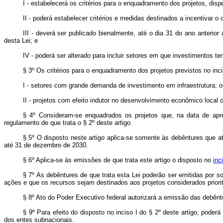
I - estabelecerá os critérios para o enquadramento dos projetos, dispe
II - poderá estabelecer critérios e medidas destinados a incentivar 
III - deverá ser publicado bienalmente, até o dia 31 do ano anterio
desta Lei; e
IV - poderá ser alterado para incluir setores em que investimentos 
§ 3º Os critérios para o enquadramento dos projetos previstos no incis
I - setores com grande demanda de investimento em infraestrutura; o
II - projetos com efeito indutor no desenvolvimento econômico local o
§ 4º Consideram-se enquadrados os projetos que, na data de apre
regulamento de que trata o § 2º deste artigo.
§ 5º O disposto neste artigo aplica-se somente às debêntures que 
até 31 de dezembro de 2030.
§ 6º Aplica-se às emissões de que trata este artigo o disposto no
inc
§ 7º As debêntures de que trata esta Lei poderão ser emitidas por so
ações e que os recursos sejam destinados aos projetos considerados priorit
§ 8º Ato do Poder Executivo federal autorizará a emissão das debênt
§ 9º Para efeito do disposto no inciso I do § 2º deste artigo, poder
dos entes subnacionais.