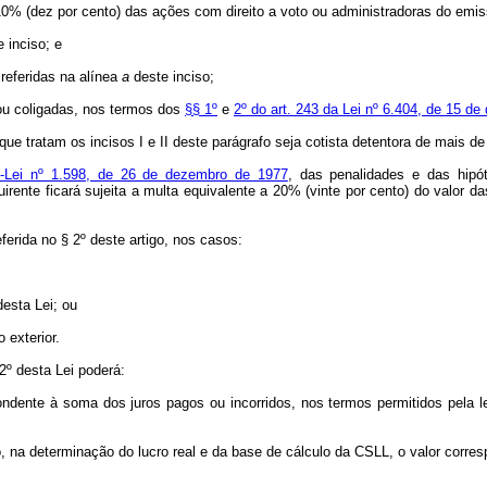
e 10% (dez por cento) das ações com direito a voto ou administradoras do emis
 inciso; e
 referidas na alínea
a
deste inciso;
 ou coligadas, nos termos dos
§§ 1º
e
2º do art. 243 da Lei nº 6.404, de 15 d
que tratam os incisos I e II deste parágrafo seja cotista detentora de mais d
-Lei nº 1.598, de 26 de dezembro de 1977
, das penalidades e das hipót
rente ficará sujeita a multa equivalente a 20% (vinte por cento) do valor d
erida no § 2º deste artigo, nos casos:
desta Lei; ou
 exterior.
 2º desta Lei poderá:
espondente à soma dos juros pagos ou incorridos, nos termos permitidos pela
, na determinação do lucro real e da base de cálculo da CSLL, o valor corres