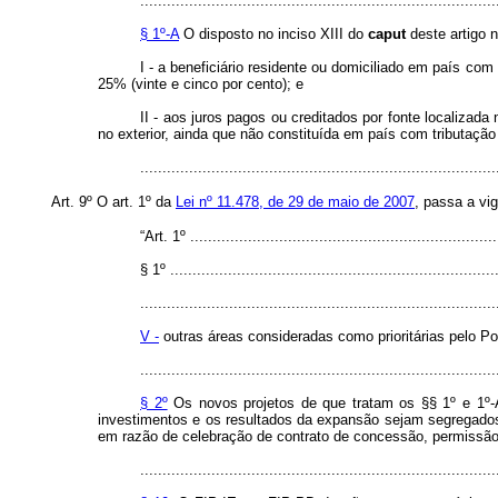
................................................................................
§ 1º-A
O disposto no inciso XIII do
caput
deste artigo n
I - a beneficiário residente ou domiciliado em país co
25% (vinte e cinco por cento); e
II - aos juros pagos ou creditados por fonte localizada
no exterior, ainda que não constituída em país com tributação
...............................................................................
Art. 9º O art. 1º da
Lei nº 11.478, de 29 de maio de 2007
, passa a vi
“Art. 1º ......................................................................
§ 1º ..........................................................................
................................................................................
V -
outras áreas consideradas como prioritárias pelo P
................................................................................
§ 2º
Os novos projetos de que tratam os §§ 1º e 1º-A
investimentos e os resultados da expansão sejam segregados 
em razão de celebração de contrato de concessão, permissão
................................................................................