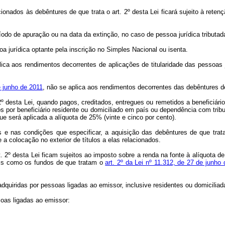
ionados às debêntures de que trata o art. 2º desta Lei ficará sujeito à reten
odo de apuração ou na data da extinção, no caso de pessoa jurídica tributada
ssoa jurídica optante pela inscrição no Simples Nacional ou isenta.
plica aos rendimentos decorrentes de aplicações de titularidade das pessoas 
e junho de 2011
, não se aplica aos rendimentos decorrentes das debêntures de 
º desta Lei, quando pagos, creditados, entregues ou remetidos a beneficiário 
 por beneficiário residente ou domiciliado em país ou dependência com tribut
 será aplicada a alíquota de 25% (vinte e cinco por cento).
 e nas condições que especificar, a aquisição das debêntures de que trata 
a colocação no exterior de títulos a elas relacionados.
. 2º desta Lei ficam sujeitos ao imposto sobre a renda na fonte à alíquota d
tais como os fundos de que tratam o
art. 2º da Lei nº 11.312, de 27 de junho
adquiridas por pessoas ligadas ao emissor, inclusive residentes ou domiciliada
soas ligadas ao emissor: