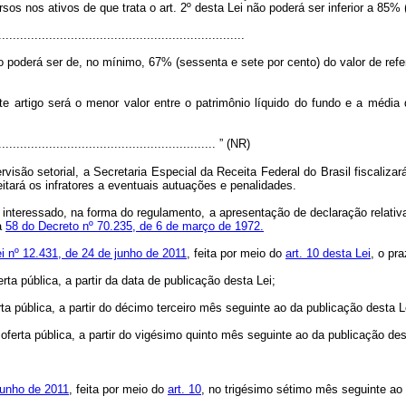
s nos ativos de que trata o art. 2º desta Lei não poderá ser inferior a 85% (o
....................................................................
o poderá ser de, no mínimo, 67% (sessenta e sete por cento) do valor de refe
e artigo será o menor valor entre o patrimônio líquido do fundo e a média d
............................................................. ” (NR)
visão setorial, a Secretaria Especial da Receita Federal do Brasil fiscaliza
itará os infratores a eventuais autuações e penalidades.
 interessado, na forma do regulamento, a apresentação de declaração relativa 
a
58 do Decreto nº 70.235, de 6 de março de 1972.
ei nº 12.431, de 24 de junho de 2011
, feita por meio do
art. 10 desta Lei
, o pr
ta pública, a partir da data de publicação desta Lei;
rta pública, a partir do décimo terceiro mês seguinte ao da publicação desta L
oferta pública, a partir do vigésimo quinto mês seguinte ao da publicação des
 junho de 2011
, feita por meio do
art. 10
, no trigésimo sétimo mês seguinte ao