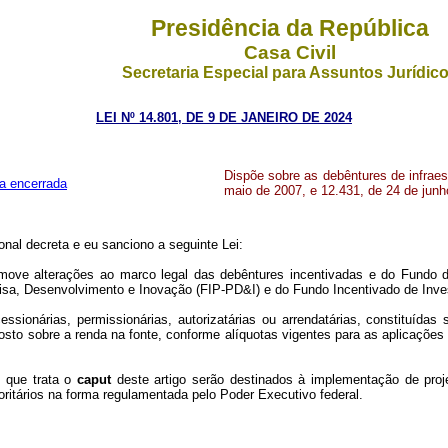
Presidência da República
Casa Civil
Secretaria Especial para Assuntos Jurídic
LEI Nº 14.801, DE 9 DE JANEIRO DE 2024
Dispõe sobre as debêntures de infraest
a encerrada
maio de 2007, e 12.431, de 24 de junh
nal decreta e eu sanciono a seguinte Lei:
romove alterações ao marco legal das debêntures incentivadas e do Fundo d
, Desenvolvimento e Inovação (FIP-PD&I) e do Fundo Incentivado de Investi
cessionárias, permissionárias, autorizatárias ou arrendatárias, constituíd
posto sobre a renda na fonte, conforme alíquotas vigentes para as aplicações
 que trata o
caput
deste artigo serão destinados à implementação de proj
ritários na forma regulamentada pelo Poder Executivo federal.