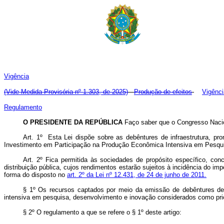
Vigência
(Vide Medida Provisória nº 1.303, de 2025)
Produção de efeitos
Vigênci
Regulamento
O PRESIDENTE DA REPÚBLICA
Faço saber que o Congresso Nacio
Art. 1º
Esta Lei dispõe sobre as debêntures de infraestrutura, p
Investimento em Participação na Produção Econômica Intensiva em Pesquisa
Art. 2º Fica permitida às sociedades de propósito específico, con
distribuição pública, cujos rendimentos estarão sujeitos à incidência do im
forma do disposto no
art. 2º da Lei nº 12.431, de 24 de junho de 2011.
§ 1º Os recursos captados por meio da emissão de debêntures de
intensiva em pesquisa, desenvolvimento e inovação considerados como prio
§ 2º O regulamento a que se refere o § 1º deste artigo: