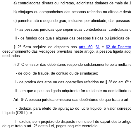
a) controladoras diretas ou indiretas, acionistas titulares de mais d
b) cônjuges ou companheiros das pessoas referidas na alínea
a
deste
c) parentes até o segundo grau, inclusive por afinidade, das pessoas
II - as pessoas jurídicas que sejam suas controladoras, controladas
III - os fundos dos quais alguma das pessoas físicas ou jurídicas de 
§ 2º Sem prejuízo do disposto nos
arts. 60
,
61
e
62 do Decreto
descumprimento das vedações previstas neste artigo, a pessoa ligada adqui
creditados.
§ 3º O emissor das debêntures responde solidariamente pela multa ref
I - de dolo, de fraude, de conluio ou de simulação;
II - de prática dos atos ou das operações referidos no § 3º do art. 6º 
III - em que a pessoa ligada adquirente for residente ou domiciliada no
Art. 6º A pessoa jurídica emissora das debêntures de que trata o art.
I - deduzir, para efeito de apuração do lucro líquido, o valor corr
Líquido (CSLL); e
II - excluir, sem prejuízo do disposto no inciso I do
caput
deste artigo
de que trata o art. 2º desta Lei, pagos naquele exercício.