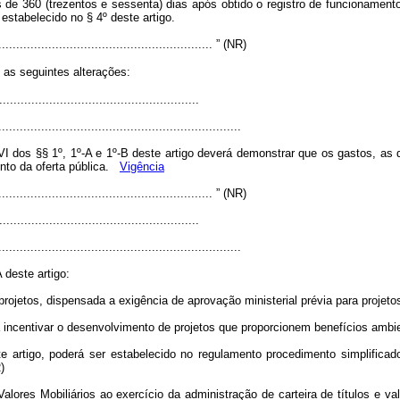
 360 (trezentos e sessenta) dias após obtido o registro de funcionamento 
stabelecido no § 4º deste artigo.
............................................................. ” (NR)
 as seguintes alterações:
.......................................................
....................................................................
 VI dos §§ 1º, 1º-A e 1º-B deste artigo deverá demonstrar que os gastos, a
nto da oferta pública.
Vigência
............................................................. ” (NR)
.......................................................
....................................................................
 deste artigo:
rojetos, dispensada a exigência de aprovação ministerial prévia para projetos 
 a incentivar o desenvolvimento de projetos que proporcionem benefícios ambie
te artigo, poderá ser estabelecido no regulamento procedimento simplifica
)
lores Mobiliários ao exercício da administração de carteira de títulos e val