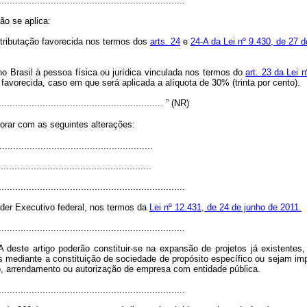
....................................................................
ão se aplica:
m tributação favorecida nos termos dos
arts. 24
e
24-A da Lei nº 9.430, de 27
 no Brasil à pessoa física ou jurídica vinculada nos termos do
art. 23 da Lei
 favorecida, caso em que será aplicada a alíquota de 30% (trinta por cento).
............................................................. ” (NR)
gorar com as seguintes alterações:
.......................................................
.......................................................
....................................................................
oder Executivo federal, nos termos da
Lei nº 12.431, de 24 de junho de 2011.
....................................................................
 deste artigo poderão constituir-se na expansão de projetos já existente
mediante a constituição de sociedade de propósito específico ou sejam impl
, arrendamento ou autorização de empresa com entidade pública.
....................................................................