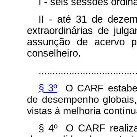
I - seis sessões ordin
II - até 31 de deze
extraordinárias de jul
assunção de acervo pr
conselheiro.
...................................
§ 3º
O CARF estabel
de desempenho globais, 
vistas à melhoria contín
§ 4º O CARF realiza