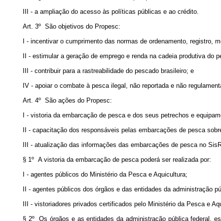
III - a ampliação do acesso às políticas públicas e ao crédito.
Art. 3º São objetivos do Propesc:
I - incentivar o cumprimento das normas de ordenamento, registro, m
II - estimular a geração de emprego e renda na cadeia produtiva do 
III - contribuir para a rastreabilidade do pescado brasileiro; e
IV - apoiar o combate à pesca ilegal, não reportada e não regulament
Art. 4º São ações do Propesc:
I - vistoria da embarcação de pesca e dos seus petrechos e equipam
II - capacitação dos responsáveis pelas embarcações de pesca sobre a
III - atualização das informações das embarcações de pesca no SisRG
§ 1º A vistoria da embarcação de pesca poderá ser realizada por:
I - agentes públicos do Ministério da Pesca e Aquicultura;
II - agentes públicos dos órgãos e das entidades da administração públ
III - vistoriadores privados certificados pelo Ministério da Pesca e A
§ 2º Os órgãos e as entidades da administração pública federal, esta