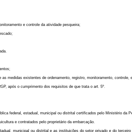
onitoramento e controle da atividade pesqueira;
pescado;
ada.
entos;
s medidas existentes de ordenamento, registro, monitoramento, controle, e os
P, após o cumprimento dos requisitos de que trata o art. 5º.
ica federal, estadual, municipal ou distrital certificados pelo Ministério da 
quicultura e contratados pelo proprietário da embarcação.
dual, municipal ou distrital e as instituições do setor privado e do terceir