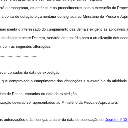
erá o cronograma, os critérios e os procedimentos para a execução do Prope
 conta de dotação orçamentária consignada ao Ministério da Pesca e Aquicul
não isenta o interessado do cumprimento das demais exigências aplicáveis a
o disposto neste Decreto, servirão de subsídio para a atualização dos dado
ar com as seguintes alterações:
.................................
....................................
ca, contados da data de expedição;
de que comprovado o cumprimento das obrigações e o exercício da atividade 
dora de Pesca, contados da data de expedição.
zação deverão ser apresentados ao Ministério da Pesca e Aquicultura.
....................................
às autorizações e às licenças a partir da data de publicação do
Decreto nº 12