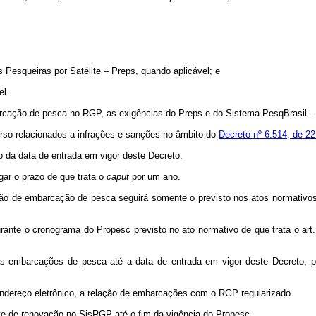
:
Pesqueiras por Satélite – Preps, quando aplicável; e
el.
rcação de pesca no RGP, as exigências do Preps e do Sistema PesqBrasil – 
urso relacionados a infrações e sanções no âmbito do
Decreto nº 6.514, de 22
o da data de entrada em vigor deste Decreto.
gar o prazo de que trata o
caput
por um ano.
ção de embarcação de pesca seguirá somente o previsto nos atos normativo
rante o cronograma do Propesc previsto no ato normativo de que trata o ar
nas embarcações de pesca até a data de entrada em vigor deste Decreto, por
 endereço eletrônico, a relação de embarcações com o RGP regularizado.
te de renovação no SisRGP até o fim da vigência do Propesc.