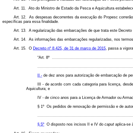
Art. 11. Ato do Ministro de Estado da Pesca e Aquicultura estabelec
Art. 12. As despesas decorrentes da execução do Propesc correrão à
específicas para essa finalidade.
Art. 13. A regularização das embarcações de que trata este Decreto 
Art. 14. As informações das embarcações regularizadas, nos termos d
Art. 15. O
Decreto nº 8.425, de 31 de março de 2015
, passa a vigor
“Art. 8º .....................................................................
................................................................................
II -
de dez anos para autorização de embarcação de pes
III - de acordo com cada categoria para licença, des
Aquicultura; e
IV - de cinco anos para a Licença de Armador ou Arma
§ 1º Os pedidos de renovação de permissão e de autori
................................................................................
§ 5º
O disposto nos incisos II e IV do
caput
aplica-se 