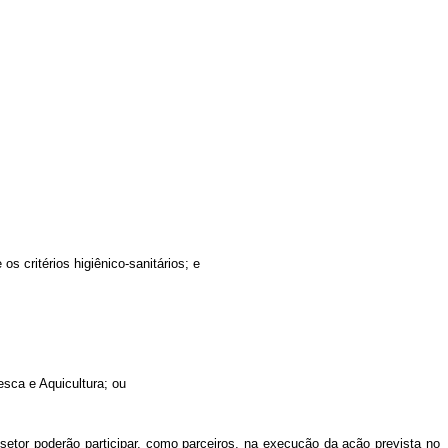
 critérios higiênico-sanitários; e
Pesca e Aquicultura; ou
o setor poderão participar, como parceiros, na execução da ação prevista no