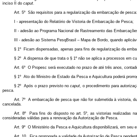
inciso II do
caput
.
Art. 5º São requisitos para a regularização da embarcação de pesca
I - apresentação do Relatório de Vistoria de Embarcação de Pesca;
II - adesão ao Programa Nacional de Rastreamento das Embarcações 
III - adesão ao Sistema PesqBrasil – Mapa de Bordo, quando aplicáv
§ 1º Ficam dispensadas, apenas para fins de regularização da emba
§ 2º A dispensa de que trata o § 1º não se aplica a processos em c
Art. 6º O Propesc será executado no prazo de até três anos, contad
§ 1º Ato do Ministro de Estado da Pesca e Aquicultura poderá prorro
§ 2º Após o prazo previsto no
caput
, o procedimento para autoriza
pesca.
Art. 7º A embarcação de pesca que não for submetida à vistoria, du
cancelada.
Art. 8º Para fins do disposto no art. 5º, as vistorias realizadas 
consideradas válidas para a renovação da Autorização de Pesca.
Art. 9º O Ministério da Pesca e Aquicultura disponibilizará, em seu
Art. 10. Fica prorrogada a validade da Autorização de Pesca penden