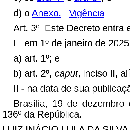
d) o
Anexo.
Vigência
Art. 3º Este Decreto entra 
I - em 1º de janeiro de 2025
a) art. 1º; e
b) art. 2º,
caput
, inciso II, a
II - na data de sua publica
Brasília, 19 de dezembro
136º da República.
LUIZ INÁCIO LULA DA SILVA