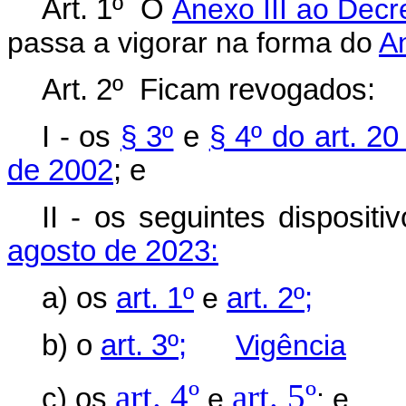
Art. 1º O
Anexo III ao Decr
passa a vigorar na forma do
A
Art. 2º Ficam revogados:
I - os
§ 3º
e
§ 4º do art. 2
de 2002
; e
II - os seguintes disposit
agosto de 2023:
a) os
art. 1º
e
art. 2º;
b) o
art. 3º;
Vigência
art. 4º
art. 5º
c) os
e
; e