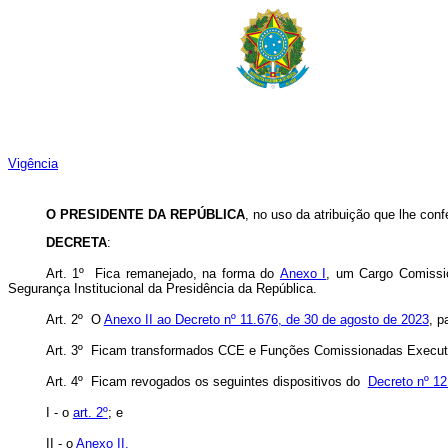
Vigência
O PRESIDENTE DA REPÚBLICA
, no uso da atribuição que lhe conf
DECRETA
:
Art. 1º Fica remanejado, na forma do
Anexo I
, um Cargo Comissi
Segurança Institucional da Presidência da República.
Art. 2º O
Anexo II ao Decreto nº 11.676, de 30 de agosto de 2023
, p
Art. 3º Ficam transformados CCE e Funções Comissionadas Execut
Art. 4º Ficam revogados os seguintes dispositivos do
Decreto nº 12
I - o
art. 2º
; e
II - o
Anexo II.