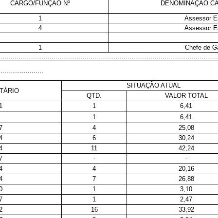
CARGO/FUNÇÃO Nº
DENOMINAÇÃO C
1
Assessor E
4
Assessor E
1
Chefe de G
................................................................................................................
.......................
SITUAÇÃO ATUAL
TÁRIO
QTD.
VALOR TOTAL
1
1
6,41
1
6,41
7
4
25,08
4
6
30,24
4
11
42,24
7
-
-
4
4
20,16
4
7
26,88
0
1
3,10
7
1
2,47
2
16
33,92