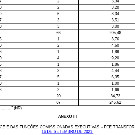
7
2
3,34
0
2
3,20
9
6
8,34
7
3
3,51
0
3
3,00
66
205,48
6
1
3,76
0
2
4,60
6
1
1,86
0
4
9,20
6
1
1,86
8
3
4,44
7
5
6,35
0
1
1,00
3
2
1,66
20
34,73
87
246,62
............” (NR)
ANEXO III
CE E DAS FUNÇÕES COMISSIONADAS EXECUTIVAS – FCE TRANSFO
16 DE SETEMBRO DE 2021