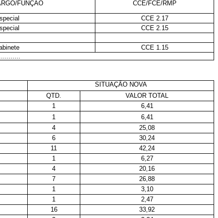
ARGO/FUNÇÃO
CCE/FCE/RMP
special
CCE 2.17
special
CCE 2.15
abinete
CCE 1.15
...........
SITUAÇÃO NOVA
QTD.
VALOR TOTAL
1
6,41
1
6,41
4
25,08
6
30,24
11
42,24
1
6,27
4
20,16
7
26,88
1
3,10
1
2,47
16
33,92