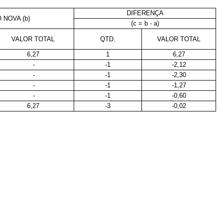
DIFERENÇA
 NOVA (b)
(c = b - a)
VALOR TOTAL
QTD.
VALOR TOTAL
6,27
1
6,27
-
-1
-2,12
-
-1
-2,30
-
-1
-1,27
-
-1
-0,60
6,27
-3
-0,02