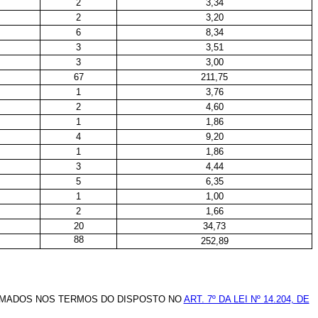
2
3,34
2
3,20
6
8,34
3
3,51
3
3,00
67
211,75
1
3,76
2
4,60
1
1,86
4
9,20
1
1,86
3
4,44
5
6,35
1
1,00
2
1,66
20
34,73
88
252,89
RMADOS NOS TERMOS DO DISPOSTO NO
ART. 7º DA LEI Nº 14.204, DE