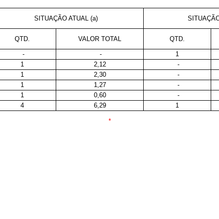
SITUAÇÃO ATUAL (a)
SITUAÇÃO
QTD.
VALOR TOTAL
QTD.
-
-
1
1
2,12
-
1
2,30
-
1
1,27
-
1
0,60
-
4
6,29
1
*