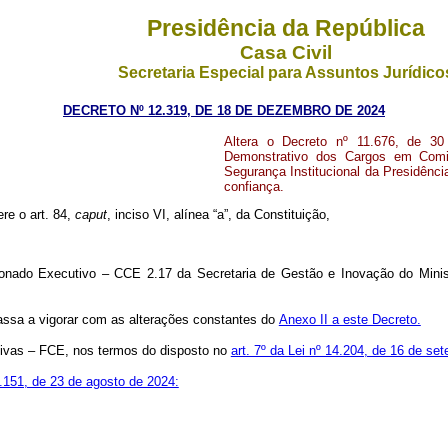
Presidência da República
Casa Civil
Secretaria Especial para Assuntos Jurídico
DECRETO Nº 12.319, DE 18 DE DEZEMBRO DE 2024
Altera o Decreto nº 11.676, de 3
Demonstrativo dos Cargos em Comi
Segurança Institucional da Presidênc
confiança
.
ere o art. 84,
caput
, inciso VI, alínea “a”, da Constituição,
onado Executivo – CCE 2.17 da Secretaria de Gestão e Inovação do Minis
assa a vigorar com as alterações constantes do
Anexo II a este Decreto.
ivas – FCE, nos termos do disposto no
art. 7º da Lei nº 14.204, de 16 de se
.151, de 23 de agosto de 2024: