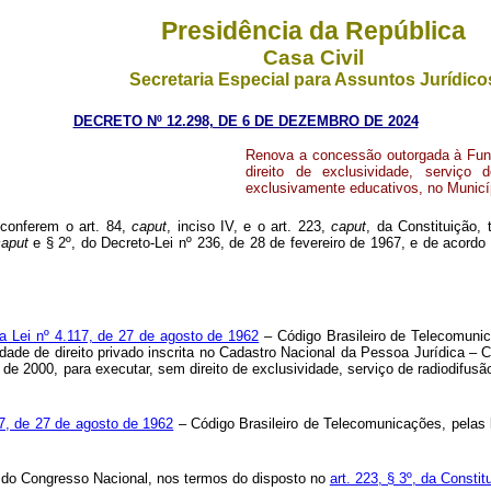
Presidência da República
Casa Civil
Secretaria Especial para Assuntos Jurídico
DECRETO Nº 12.298, DE 6 DE DEZEMBRO DE 2024
Renova a concessão outorgada à Fund
direito de exclusividade, serviço
exclusivamente educativos, no Municí
 conferem o art. 84,
caput
, inciso IV, e o art. 223,
caput
, da Constituição,
caput
e § 2º, do Decreto-Lei nº 236, de 28 de fevereiro de 1967, e de acor
 da Lei nº 4.117, de 27 de agosto de 1962
– Código Brasileiro de Telecomunic
dade de direito privado inscrita no Cadastro Nacional da Pessoa Jurídica –
 de 2000, para executar, sem direito de exclusividade, serviço de radiodifus
17, de 27 de agosto de 1962
– Código Brasileiro de Telecomunicações, pelas
ão do Congresso Nacional, nos termos do disposto no
art. 223, § 3º, da Constit