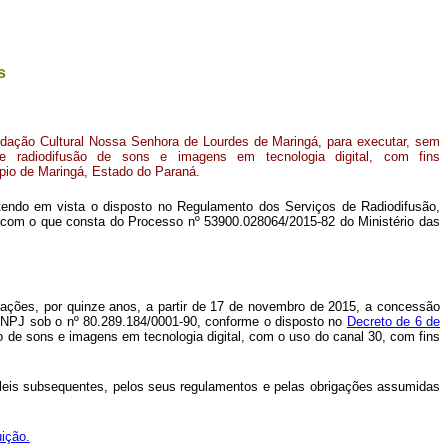
s
ação Cultural Nossa Senhora de Lourdes de Maringá, para executar, sem
 de radiodifusão de sons e imagens em tecnologia digital, com fins
pio de Maringá, Estado do Paraná.
 tendo em vista o disposto no Regulamento dos Serviços de Radiodifusão,
do com o que consta do Processo nº 53900.028064/2015-82 do Ministério das
ações, por quinze anos, a partir de 17 de novembro de 2015, a concessão
 CNPJ sob o nº 80.289.184/0001-90, conforme o disposto no
Decreto de 6 de
ão de sons e imagens em tecnologia digital, com o uso do canal 30, com fins
 leis subsequentes, pelos seus regulamentos e pelas obrigações assumidas
uição.